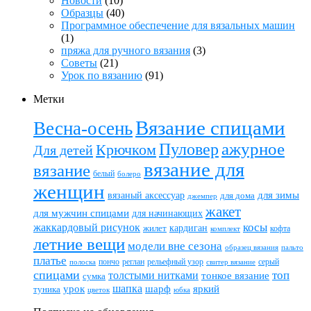
Новости
(10)
Образцы
(40)
Программное обеспечение для вязальных машин
(1)
пряжа для ручного вязания
(3)
Советы
(21)
Урок по вязанию
(91)
Метки
Вязание спицами
Весна-осень
ажурное
Пуловер
Крючком
Для детей
вязание для
вязание
белый
болеро
женщин
вязаный аксессуар
для зимы
для дома
джемпер
жакет
для мужчин спицами
для начинающих
жаккардовый рисунок
косы
кардиган
жилет
комплект
кофта
летние вещи
модели вне сезона
пальто
образец вязания
платье
пончо
реглан
рельефный узор
серый
полоска
свитер вязание
спицами
топ
толстыми нитками
тонкое вязание
сумка
шапка
шарф
яркий
урок
туника
цветок
юбка