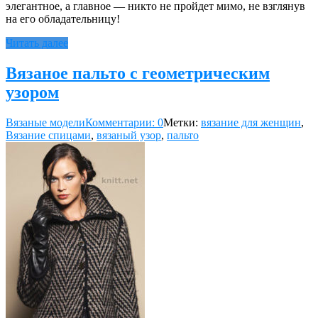
элегантное, а главное — никто не пройдет мимо, не взглянув
на его обладательницу!
Читать далее
Вязаное пальто с геометрическим
узором
Вязаные модели
Комментарии: 0
Метки:
вязание для женщин
,
Вязание спицами
,
вязаный узор
,
пальто