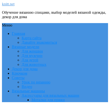
knitt.net
Обучение вязанию спицами, выбор моделей вязаной одежды,
декор для дома
Меню
Главная
Карта сайта
Давайте знакомиться
Вязаные модели
Для женщин
Для мужчин
Для детей
Для животных
Декор для дома
Крючком
Советы
Урок по вязанию
Видео
Вязальные машины
Аксессуары для вязальных машин
Моталки для пряжи