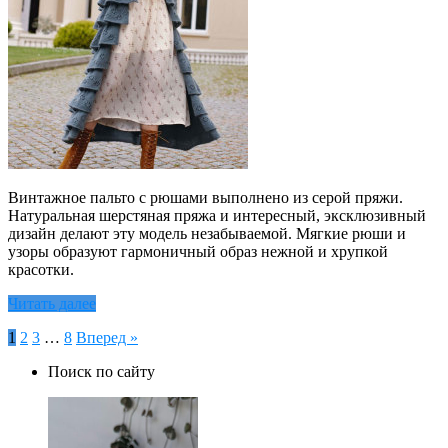
Винтажное пальто с рюшами выполнено из серой пряжи.
Натуральная шерстяная пряжа и интересный, эксклюзивный
дизайн делают эту модель незабываемой. Мягкие рюши и
узоры образуют гармоничный образ нежной и хрупкой
красотки.
Читать далее
Пагинация
1
2
3
…
8
Вперед »
записей
Поиск по сайту