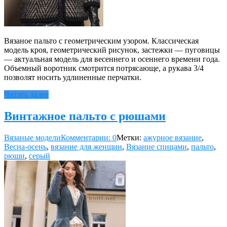
Вязаное пальто с геометрическим узором. Классическая
модель кроя, геометрический рисунок, застежки — пуговицы
— актуальная модель для весеннего и осеннего времени года.
Объемный воротник смотрится потрясающе, а рукава 3/4
позволят носить удлиненные перчатки.
Читать далее
Винтажное пальто с рюшами
Вязаные модели
Комментарии: 0
Метки:
ажурное вязание
,
Весна-осень
,
вязание для женщин
,
Вязание спицами
,
пальто
,
рюши
,
серый