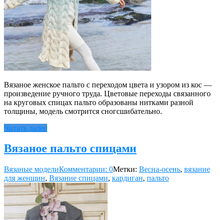
Вязаное женское пальто с переходом цвета и узором из кос —
произведение ручного труда. Цветовые переходы связанного
на круговых спицах пальто образованы нитками разной
толщины, модель смотрится сногсшибательно.
Читать далее
Вязаное пальто спицами
Вязаные модели
Комментарии: 0
Метки:
Весна-осень
,
вязание
для женщин
,
Вязание спицами
,
кардиган
,
пальто