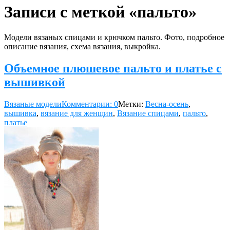
Записи с меткой «пальто»
Модели вязаных спицами и крючком пальто. Фото, подробное
описание вязания, схема вязания, выкройка.
Объемное плюшевое пальто и платье с
вышивкой
Вязаные модели
Комментарии: 0
Метки:
Весна-осень
,
вышивка
,
вязание для женщин
,
Вязание спицами
,
пальто
,
платье