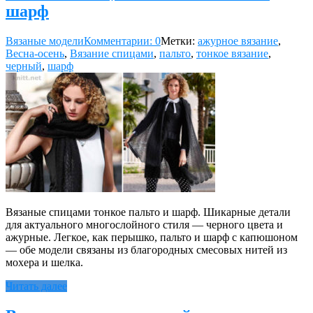
шарф
Вязаные модели
Комментарии: 0
Метки:
ажурное вязание
,
Весна-осень
,
Вязание спицами
,
пальто
,
тонкое вязание
,
черный
,
шарф
Вязаные спицами тонкое пальто и шарф. Шикарные детали
для актуального многослойного стиля — черного цвета и
ажурные. Легкое, как перышко, пальто и шарф с капюшоном
— обе модели связаны из благородных смесовых нитей из
мохера и шелка.
Читать далее