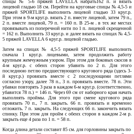
спицы № 5-6 пряжей LAVELLA набрать162 п. и вязать
лицевой гладью 18 см. Перейти на круговые спицы № 4,5-5 и
пряжей SPORTLIFE выполнить лицевой гладью 33 круг.р.
При этом в 9-м круг.р. вязать 2 п. вместе лицевой, затем 79 п.,
2 п. вместе лицевой, 79 п. = 160 п. В 25-м . в тех же местах
провязывать из поперечной нити по 1 п. лицевой скрещенной
= 162 п. Выполнить 33 круг.р. и далее вязать на спицах № 4,5-
5 пряжей LAVELLA 6 круг.р. лицевой гладью.
Затем на спицах № 4,5-5 пряжей SPORTLIFE выполнить
сначала 1 круг.р. лицевыми, затем продолжить работу
крупным жемчужным узором. При этом для боковых скосов в
4-м круг.р. с обеих сторон убавить по 2 п. Для этого
последнюю петлю предшествующего кругового ряда (здесь 3-
й круг.р.) провязать вместе с 2 последующими петлями
согласно узору, далее 78 п., 3 п. провязать вместе. 78 п. Эти
убавки повторять 3 раза в каждом 6-м круг.р. (соответственно,
убавится 78 п.) = 146 п. Через 69 см от наборного края начать
выполнять проймы. Для этого при смене кругового ряда
провязать 70 п., 7 п. закрыть. 66 п. провязать и временно
отложить. 7 п. закрыть. На следующих 66 п. закончить вязать
спинку. При этом для пройм с обеих сторон в каждом 2-м р.
закрыть еще 4 раза по 1 п. = 58 п.
Когда длина детали составит 85 см. для горловины закрыть по