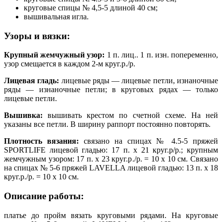
круговые спицы № 4,5-5 длиной 40 см;
вышивальная игла.
Узоры и вязки:
Крупный жемчужный узор:
1 п. лиц.. 1 п. изн. попеременно,
узор смещается в каждом 2-м круг.р./р.
Лицевая гладь:
лицевые ряды — лицевые петли, изнаночные
ряды — изнаночные петли; в круговых рядах — только
лицевые петли.
Вышивка:
вышивать крестом по счетной схеме. На ней
указаны все петли. В ширину раппорт постоянно повторять.
Плотность вязания:
связано на спицах № 4.5-5 пряжей
SPORTLIFE лицевой гладью: 17 п. х 21 круг.р/р.; крупным
жемчужным узором: 17 п. х 23 круг.р./р. = 10 х 10 см. Связано
на спицах № 5-6 пряжей LAVELLA лицевой гладью: 13 п. х 18
круг.р./р. = 10 х 10 см.
Описание работы:
платье до пройм вязать круговыми рядами. На круговые