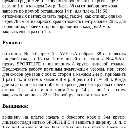
прямой средние 26 п.. с обеих сторон от них закрыть еще 2
раза по 1 п. в каждом 2-м р. Через 88 см от наборного края
закрыть по прямой оставшиеся 14 п. для плеча. На 66
отложенных петлях связать перед так же. как спинку, однако
через 78 см от наборного края отложить центральные 20 п. для
горловины, с обеих сторон горловины в каждом 2-м р.
закрыть еще 5 раз по 1 п.
Рукава:
на спицы № 5-6 пряжей LAVELLA набрать 38 п. и вязать
лицевой гладью 18 см. Затем перейти на спицы №4.5-5 и
пряжу SPORTLIFE и выполнить 8 круг.р. лицевой гладью.
Продолжить работу крупным жемчужным узором, при этом
для скосов рукавов с обеих сторон в каждом 2-м р. прибавить
1 раз 1 п., и затем в каждом 8-м р. 9 раз по 1 п. = 58 п. Когда
длина детали составит 50 см. закрыть для оката рукава с обеих
сторон 1 раз 4 п. и в каждом 2-м р. 14 раз по 1 п.. затем
закрыть оставшиеся 22 п. Второй рукав вязать так же.
Вышивка:
вышивку на платье начать с бокового края в 3-м круг.р.
лицевой глади нитью SPORTLIFE и вышить в ширину 18 п. с
1-го по 6-й круг.р. 9 раз. 80 п. с 9-го по 22-й круг.р. 2 раза. На