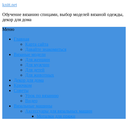
knitt.net
Обучение вязанию спицами, выбор моделей вязаной одежды,
декор для дома
Меню
Главная
Карта сайта
Давайте знакомиться
Вязаные модели
Для женщин
Для мужчин
Для детей
Для животных
Декор для дома
Крючком
Советы
Урок по вязанию
Видео
Вязальные машины
Аксессуары для вязальных машин
Моталки для пряжи