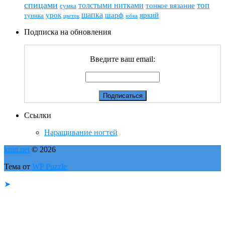
спицами
топ
толстыми нитками
тонкое вязание
сумка
шапка
шарф
яркий
урок
туника
цветок
юбка
Подписка на обновления
Введите ваш email:
Ссылки
Наращивание ногтей
knitt.net
© 2026
Тема от
WP Puzzle
➤