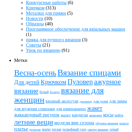
Конкурсные работы
(6)
Крючком
(313)
Моталки для пряжи
(5)
Новости
(10)
Образцы
(40)
Программное обеспечение для вязальных машин
(1)
пряжа для ручного вязания
(3)
Советы
(21)
Урок по вязанию
(91)
Метки
Вязание спицами
Весна-осень
ажурное
Пуловер
Крючком
Для детей
вязание для
вязание
белый
болеро
женщин
вязаный аксессуар
для зимы
для дома
джемпер
жакет
для мужчин спицами
для начинающих
жаккардовый рисунок
косы
кардиган
жилет
комплект
кофта
летние вещи
модели вне сезона
пальто
образец вязания
платье
пончо
реглан
рельефный узор
серый
полоска
свитер вязание