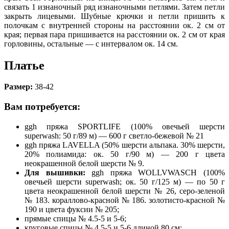
связать 1 изнаночный ряд изнаночными петлями. Затем петли
закрыть лицевыми. Шубные крючки и петли пришить к
полочкам с внутренней стороны на расстоянии ок. 2 см от
края; первая пара пришивается на расстоянии ок. 2 см от края
горловины, остальные — с интервалом ок. 14 см.
Платье
Размер:
38-42
Вам потребуется:
ggh пряжа SPORTLIFE (100% овечьей шерсти
superwash: 50 г/89 м) — 600 г светло-бежевой № 21
ggh пряжа LAVELLA (50% шерсти альпака. 30% шерсти,
20% полиамида: ок. 50 г/90 м) — 200 г цвета
неокрашенной белой шерсти № 9.
Для вышивки:
ggh пряжа WOLLVWASCH (100%
овечьей шерсти superwash; ок. 50 г/125 м) — по 50 г
цвета неокрашенной белой шерсти № 26, серо-зеленой
№ 183. кораллово-красной № 186. золотисто-красной №
190 и цвета фуксии № 205;
прямые спицы № 4.5-5 и 5-6;
круговые спицы № 4.5-5 и 5-6 длиной 80 см;