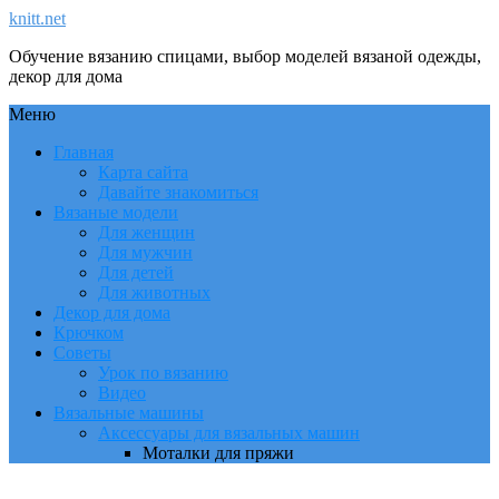
knitt.net
Обучение вязанию спицами, выбор моделей вязаной одежды,
декор для дома
Меню
Главная
Карта сайта
Давайте знакомиться
Вязаные модели
Для женщин
Для мужчин
Для детей
Для животных
Декор для дома
Крючком
Советы
Урок по вязанию
Видео
Вязальные машины
Аксессуары для вязальных машин
Моталки для пряжи