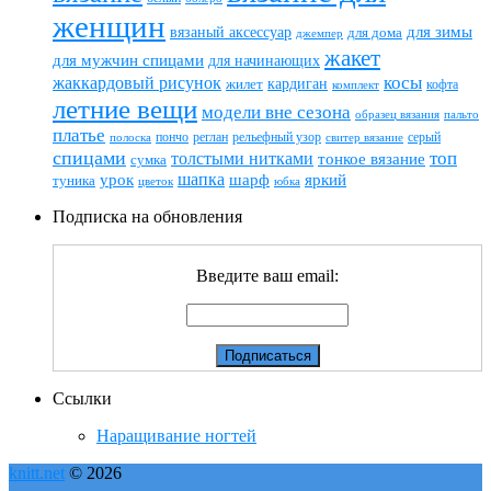
женщин
вязаный аксессуар
для зимы
для дома
джемпер
жакет
для мужчин спицами
для начинающих
жаккардовый рисунок
косы
кардиган
жилет
комплект
кофта
летние вещи
модели вне сезона
пальто
образец вязания
платье
пончо
реглан
рельефный узор
серый
полоска
свитер вязание
спицами
топ
толстыми нитками
тонкое вязание
сумка
шапка
шарф
яркий
урок
туника
цветок
юбка
Подписка на обновления
Введите ваш email:
Ссылки
Наращивание ногтей
knitt.net
© 2026