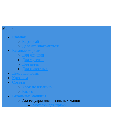
Меню
Главная
Карта сайта
Давайте знакомиться
Вязаные модели
Для женщин
Для мужчин
Для детей
Для животных
Декор для дома
Крючком
Советы
Урок по вязанию
Видео
Вязальные машины
Аксессуары для вязальных машин
Моталки для пряжи