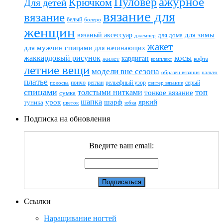
ажурное
Пуловер
Крючком
Для детей
вязание для
вязание
белый
болеро
женщин
вязаный аксессуар
для зимы
для дома
джемпер
жакет
для мужчин спицами
для начинающих
жаккардовый рисунок
косы
кардиган
жилет
комплект
кофта
летние вещи
модели вне сезона
пальто
образец вязания
платье
пончо
реглан
рельефный узор
серый
полоска
свитер вязание
спицами
топ
толстыми нитками
тонкое вязание
сумка
шапка
шарф
яркий
урок
туника
цветок
юбка
Подписка на обновления
Введите ваш email:
Ссылки
Наращивание ногтей