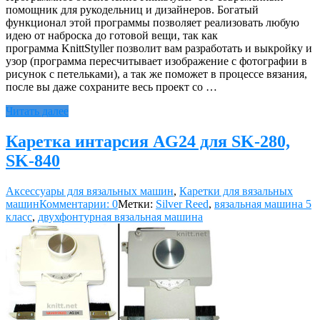
помощник для рукодельниц и дизайнеров. Богатый
функционал этой программы позволяет реализовать любую
идею от наброска до готовой вещи, так как
программа KnittStyller позволит вам разработать и выкройку и
узор (программа пересчитывает изображение с фотографии в
рисунок с петельками), а так же поможет в процессе вязания,
после вы даже сохраните весь проект со …
Читать далее
Каретка интарсия AG24 для SK-280,
SK-840
Аксессуары для вязальных машин
,
Каретки для вязальных
машин
Комментарии: 0
Метки:
Silver Reed
,
вязальная машина 5
класс
,
двухфонтурная вязальная машина