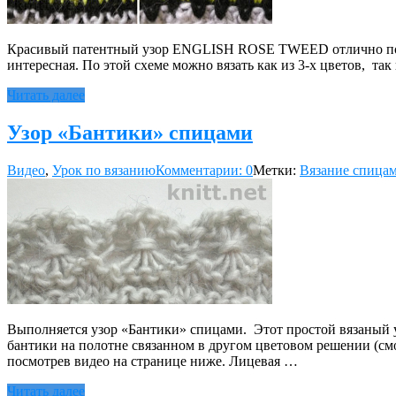
Красивый патентный узор ENGLISH ROSE TWEED отлично подойд
интересная. По этой схеме можно вязать как из 3-х цветов, т
Читать далее
Узор «Бантики» спицами
Видео
,
Урок по вязанию
Комментарии: 0
Метки:
Вязание спица
Выполняется узор «Бантики» спицами. Этот простой вязаный у
бантики на полотне связанном в другом цветовом решении (см
посмотрев видео на странице ниже. Лицевая …
Читать далее