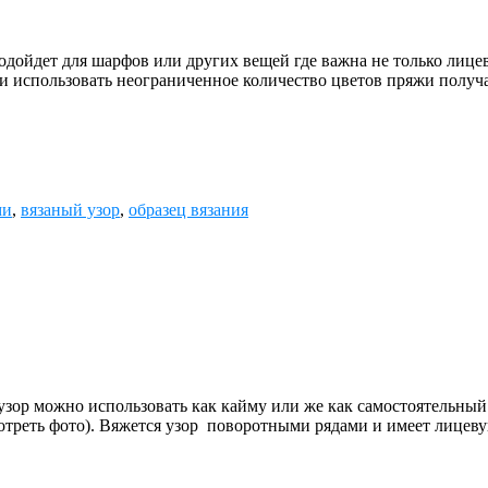
ет для шарфов или других вещей где важна не только лицевая 
ак и использовать неограниченное количество цветов пряжи получ
ми
,
вязаный узор
,
образец вязания
зор можно использовать как кайму или же как самостоятельный
отреть фото). Вяжется узор поворотными рядами и имеет лицев