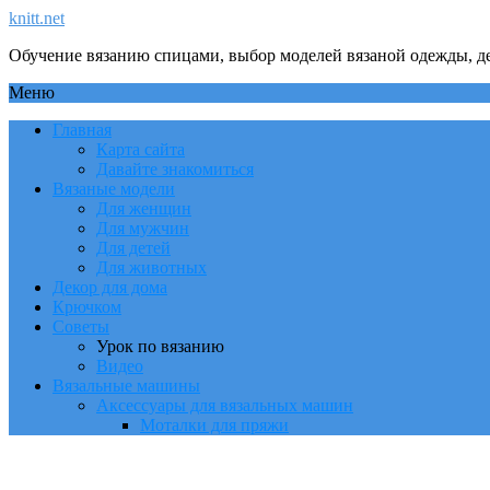
knitt.net
Обучение вязанию спицами, выбор моделей вязаной одежды, де
Меню
Главная
Карта сайта
Давайте знакомиться
Вязаные модели
Для женщин
Для мужчин
Для детей
Для животных
Декор для дома
Крючком
Советы
Урок по вязанию
Видео
Вязальные машины
Аксессуары для вязальных машин
Моталки для пряжи