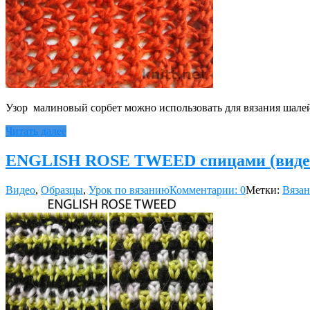
Узор малиновый сорбет можно использовать для вязания шале
Читать далее
ENGLISH ROSE TWEED спицами (виде
Видео
,
Образцы
,
Урок по вязанию
Комментарии: 0
Метки:
Вязан