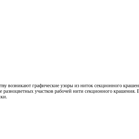
тву возникают графические узоры из ниток секционного крашения
 разноцветных участков рабочей нити секционного крашения. В
ики.