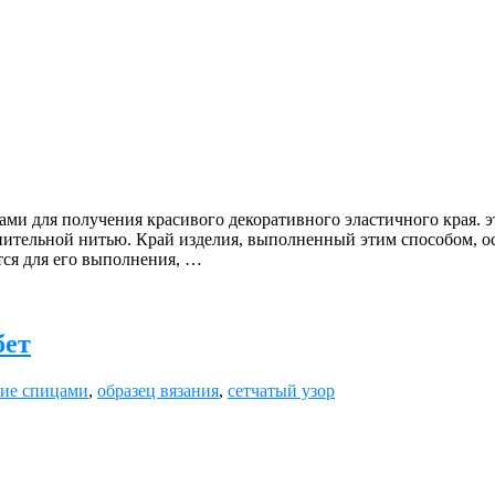
для получения красивого декоративного эластичного края. этот
ительной нитью. Край изделия, выполненный этим способом, ос
тся для его выполнения, …
бет
ие спицами
,
образец вязания
,
сетчатый узор