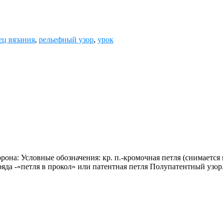
ец вязания
,
рельефный узор
,
урок
на: Условные обозначения: кр. п.-кромочная петля (снимается вн
яда -«петля в прокол» или патентная петля Полупатентный узор. 