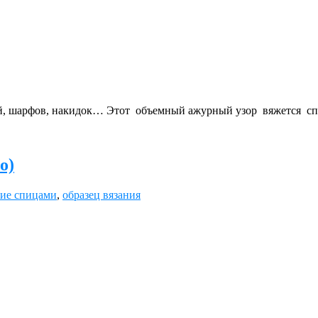
й, шарфов, накидок… Этот объемный ажурный узор вяжется спи
о)
ие спицами
,
образец вязания