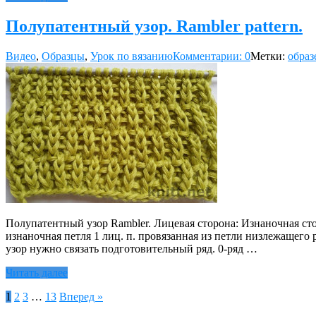
Полупатентный узор. Rambler pattern.
Видео
,
Образцы
,
Урок по вязанию
Комментарии: 0
Метки:
образ
Полупатентный узор Rambler. Лицевая сторона: Изнаночная сторо
изнаночная петля 1 лиц. п. провязанная из петли низлежащего р
узор нужно связать подготовительный ряд. 0-ряд …
Читать далее
Пагинация
1
2
3
…
13
Вперед »