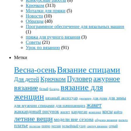
Конкурсные работы
(6)
Крючком
(313)
Моталки для пряжи
(5)
Новости
(10)
Образцы
(40)
Программное обеспечение для вязальных машин
(1)
пряжа для ручного вязания
(3)
Советы
(21)
Урок по вязанию
(91)
Метки
Вязание спицами
Весна-осень
ажурное
Пуловер
Крючком
Для детей
вязание для
вязание
белый
болеро
женщин
вязаный аксессуар
для зимы
для дома
джемпер
жакет
для мужчин спицами
для начинающих
жаккардовый рисунок
косы
кардиган
жилет
комплект
кофта
летние вещи
модели вне сезона
пальто
образец вязания
платье
пончо
реглан
рельефный узор
серый
полоска
свитер вязание