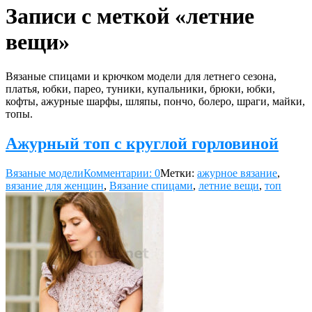
Записи с меткой «летние
вещи»
Вязаные спицами и крючком модели для летнего сезона,
платья, юбки, парео, туники, купальники, брюки, юбки,
кофты, ажурные шарфы, шляпы, пончо, болеро, шраги, майки,
топы.
Ажурный топ с круглой горловиной
Вязаные модели
Комментарии: 0
Метки:
ажурное вязание
,
вязание для женщин
,
Вязание спицами
,
летние вещи
,
топ