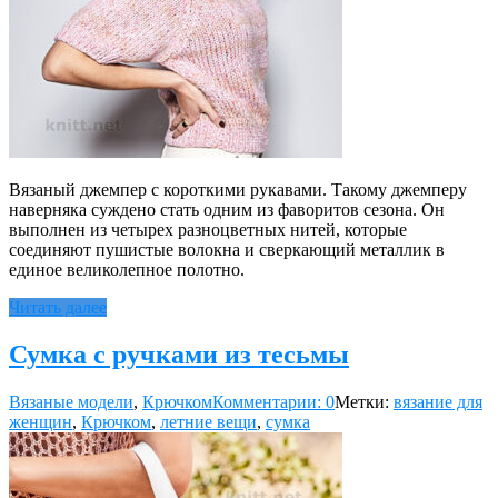
Вязаный джемпер с короткими рукавами. Такому джемперу
наверняка суждено стать одним из фаворитов сезона. Он
выполнен из четырех разноцветных нитей, которые
соединяют пушистые волокна и сверкающий металлик в
единое великолепное полотно.
Читать далее
Сумка с ручками из тесьмы
Вязаные модели
,
Крючком
Комментарии: 0
Метки:
вязание для
женщин
,
Крючком
,
летние вещи
,
сумка