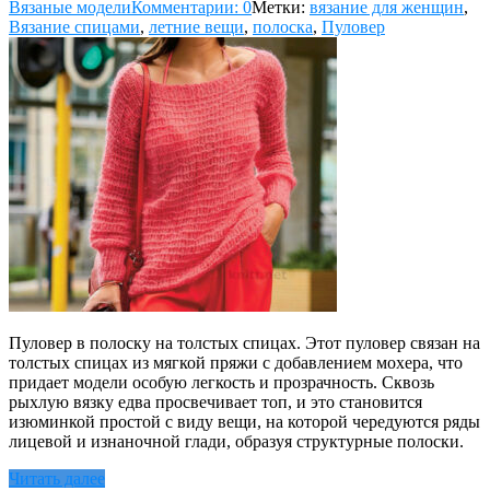
Вязаные модели
Комментарии: 0
Метки:
вязание для женщин
,
Вязание спицами
,
летние вещи
,
полоска
,
Пуловер
Пуловер в полоску на толстых спицах. Этот пуловер связан на
толстых спицах из мягкой пряжи с добавлением мохера, что
придает модели особую легкость и прозрачность. Сквозь
рыхлую вязку едва просвечивает топ, и это становится
изюминкой простой с виду вещи, на которой чередуются ряды
лицевой и изнаночной глади, образуя структурные полоски.
Читать далее