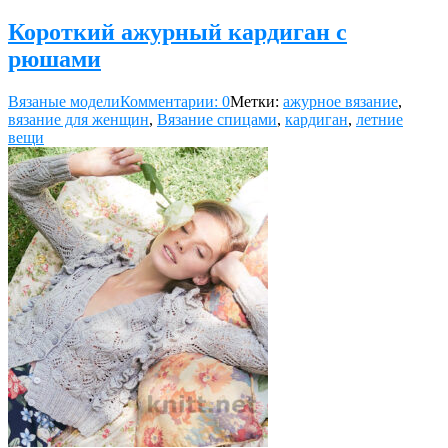
Короткий ажурный кардиган с
рюшами
Вязаные модели
Комментарии: 0
Метки:
ажурное вязание
,
вязание для женщин
,
Вязание спицами
,
кардиган
,
летние
вещи