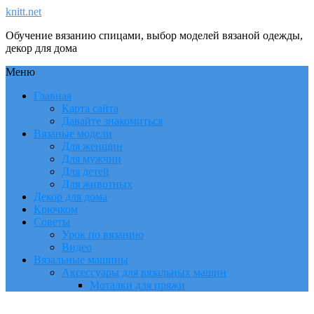
knitt.net
Обучение вязанию спицами, выбор моделей вязаной одежды,
декор для дома
Меню
Главная
Карта сайта
Давайте знакомиться
Вязаные модели
Для женщин
Для мужчин
Для детей
Для животных
Декор для дома
Крючком
Советы
Урок по вязанию
Видео
Вязальные машины
Аксессуары для вязальных машин
Моталки для пряжи