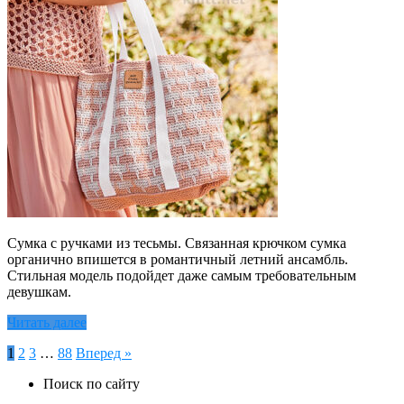
Сумка с ручками из тесьмы. Связанная крючком сумка
органично впишется в романтичный летний ансамбль.
Стильная модель подойдет даже самым требовательным
девушкам.
Читать далее
Пагинация
1
2
3
…
88
Вперед »
записей
Поиск по сайту