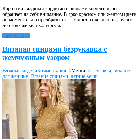
Короткий ажурный кардиган с рюшами моментально
обращает на себя внимание. В ярко красном или желтом цвете
он моментально преобразится — станет совершенно другим,
но столь же великолепным.
Читать далее
Вязаная спицами безрукавка с
жемчужным узором
Вязаные модели
Комментарии: 0
Метки:
безрукавка
,
вязание
для женщин
,
Вязание спицами
,
летние вещи