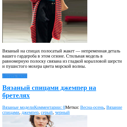
Вязаный на спицах полосатый жакет — непременная деталь
вашего гардероба в этом сезоне. Стильная модель в
равномерную полоску связана из гладкой коралловой шерсти
и пушистого мохера цвета морской волны.
Читать далее
Вязаный спицами джемпер на
бретелях
Вязаные модели
Комментарии: 0
Метки:
Весна-осень
,
Вязание
спицами
,
джемпер
,
серый
,
черный