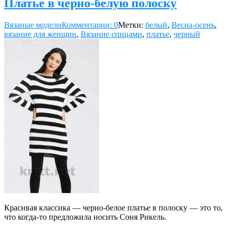
Платье в черно-белую полоску
Вязаные модели
Комментарии: 0
Метки:
белый
,
Весна-осень
,
вязание для женщин
,
Вязание спицами
,
платье
,
черный
Красивая классика — черно-белое платье в полоску — это то,
что когда-то предложила носить Соня Рикель.