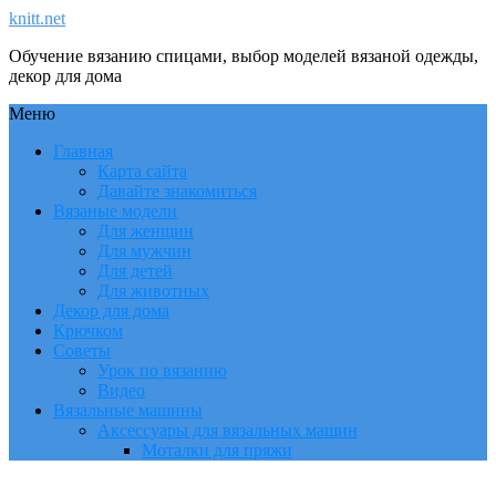
knitt.net
Обучение вязанию спицами, выбор моделей вязаной одежды,
декор для дома
Меню
Главная
Карта сайта
Давайте знакомиться
Вязаные модели
Для женщин
Для мужчин
Для детей
Для животных
Декор для дома
Крючком
Советы
Урок по вязанию
Видео
Вязальные машины
Аксессуары для вязальных машин
Моталки для пряжи