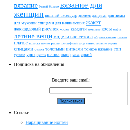
вязание для
вязание
белый
болеро
женщин
вязаный аксессуар
для зимы
для дома
джемпер
жакет
для мужчин спицами
для начинающих
жаккардовый рисунок
косы
кардиган
жилет
комплект
кофта
летние вещи
модели вне сезона
пальто
образец вязания
платье
пончо
реглан
рельефный узор
серый
полоска
свитер вязание
спицами
топ
толстыми нитками
тонкое вязание
сумка
шапка
шарф
яркий
урок
туника
цветок
юбка
Подписка на обновления
Введите ваш email:
Ссылки
Наращивание ногтей