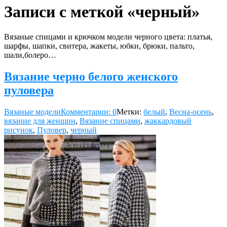
Записи с меткой «черный»
Вязаные спицами и крючком модели черного цвета: платья,
шарфы, шапки, свитера, жакеты, юбки, брюки, пальто,
шали,болеро…
Вязание черно белого женского
пуловера
Вязаные модели
Комментарии: 0
Метки:
белый
,
Весна-осень
,
вязание для женщин
,
Вязание спицами
,
жаккардовый
рисунок
,
Пуловер
,
черный