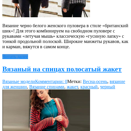
Вязание черно белого женского пуловера в стиле «британский
шик»! Для этого комбинируем на свободном пуловере с
рукавами «летучая мышь» классическую «гусиную лапку» с
тонкой продольной полоской. Широкие манжеты рукавов, как
и карман, вяжутся в самом конце.
Читать далее
Вязаный на спицах полосатый жакет
Вязаные модели
Комментарии: 0
Метки:
Весна-осень
,
вязание
для женщин
,
Вязание спицами
,
жакет
,
красный
,
черный