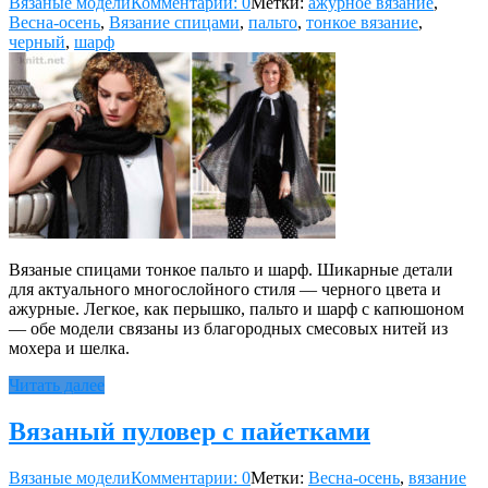
Вязаные модели
Комментарии: 0
Метки:
ажурное вязание
,
Весна-осень
,
Вязание спицами
,
пальто
,
тонкое вязание
,
черный
,
шарф
Вязаные спицами тонкое пальто и шарф. Шикарные детали
для актуального многослойного стиля — черного цвета и
ажурные. Легкое, как перышко, пальто и шарф с капюшоном
— обе модели связаны из благородных смесовых нитей из
мохера и шелка.
Читать далее
Вязаный пуловер с пайетками
Вязаные модели
Комментарии: 0
Метки:
Весна-осень
,
вязание