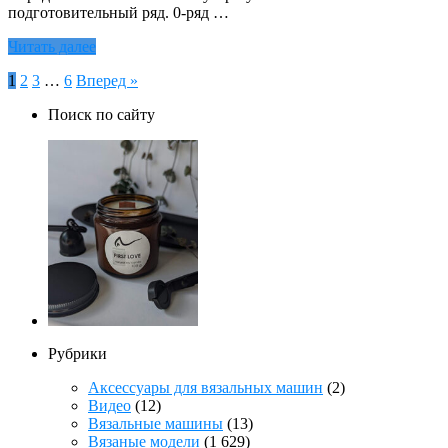
подготовительный ряд. 0-ряд …
Читать далее
Пагинация
1
2
3
…
6
Вперед »
записей
Поиск по сайту
Рубрики
Аксессуары для вязальных машин
(2)
Видео
(12)
Вязальные машины
(13)
Вязаные модели
(1 629)