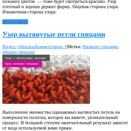
похожих цветов — тоже будет смотреться красиво. Узор
плотный и хорошо держит форму. Лицевая сторона узора:
Изнаночная сторона узора:
Читать далее
Узор вытянутые петли спицами
Видео
,
Образцы
Комментарии: 0
Метки:
Вязание спицами
,
образец вязания
Выполнение множества одинаковых вытянутых петель на
поверхности полот­на, которое вы вяжете, увлекательный
процесс. В большой степени окончатель­ный результат зависит
от вида используемой вами пря­жи.