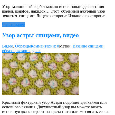
Узор малиновый сорбет можно использовать для вязания
шалей, шарфов, накидок… Этот объемный ажурный узор
вяжется спицами. Лицевая сторона: Изнаночная сторона:
Читать далее
Узор астры спицами, видео
Видео
,
Образцы
Комментарии: 0
Метки:
Вязание спицами
,
образец вязания
,
урок
Красивый фактурный узор Астры подойдет для каймы или
основного вязания. Двухцветный узор вы можете вязать
используя два контрастных цвета нити или же связать его из