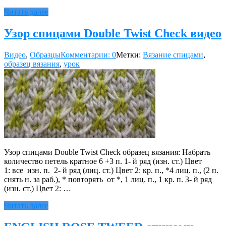
Читать далее
Узор спицами Double Twist Check видео
Видео
,
Образцы
Комментарии: 0
Метки:
Вязание спицами
,
образец вязания
,
урок
Узор спицами Double Twist Check образец вязания: Набрать
количество петель кратное 6 +3 п. 1- й ряд (изн. ст.) Цвет
1: все изн. п. 2- й ряд (лиц. ст.) Цвет 2: кр. п., *4 лиц. п., (2 п.
снять н. за раб.), * повторять от *, 1 лиц. п., 1 кр. п. 3- й ряд
(изн. ст.) Цвет 2: …
Читать далее