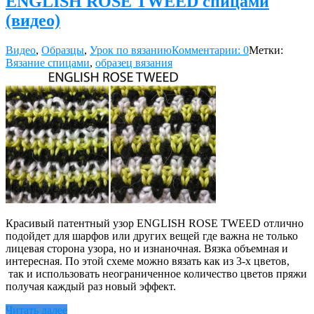
ENGLISH ROSE TWEED спицами
(видео)
Видео
,
Образцы
,
Урок по вязанию
Комментарии: 0
Метки:
Вязание спицами
,
образец вязания
Красивый патентный узор ENGLISH ROSE TWEED отлично
подойдет для шарфов или других вещей где важна не только
лицевая сторона узора, но и изнаночная. Вязка объемная и
интересная. По этой схеме можно вязать как из 3-х цветов,
так и использовать неограниченное количество цветов пряжи
получая каждый раз новый эффект.
Читать далее