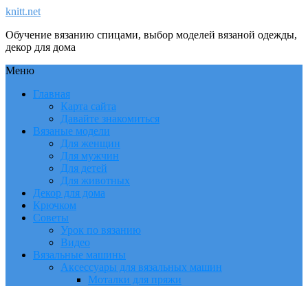
knitt.net
Обучение вязанию спицами, выбор моделей вязаной одежды,
декор для дома
Меню
Главная
Карта сайта
Давайте знакомиться
Вязаные модели
Для женщин
Для мужчин
Для детей
Для животных
Декор для дома
Крючком
Советы
Урок по вязанию
Видео
Вязальные машины
Аксессуары для вязальных машин
Моталки для пряжи