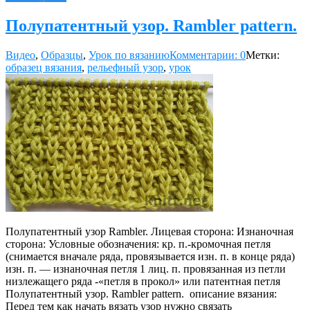
Полупатентный узор. Rambler pattern.
Видео
,
Образцы
,
Урок по вязанию
Комментарии: 0
Метки:
образец вязания
,
рельефный узор
,
урок
Полупатентный узор Rambler. Лицевая сторона: Изнаночная
сторона: Условные обозначения: кр. п.-кромочная петля
(снимается вначале ряда, провязывается изн. п. в конце ряда)
изн. п. — изнаночная петля 1 лиц. п. провязанная из петли
низлежащего ряда -«петля в прокол» или патентная петля
Полупатентный узор. Rambler pattern. описание вязания:
Перед тем как начать вязать узор нужно связать