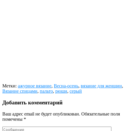
Метки:
ажурное вязание
,
Весна-осень
,
вязание для женщин
,
Вязание спицами
,
пальто
,
рюши
,
серый
Добавить комментарий
Ваш адрес email не будет опубликован.
Обязательные поля
помечены
*