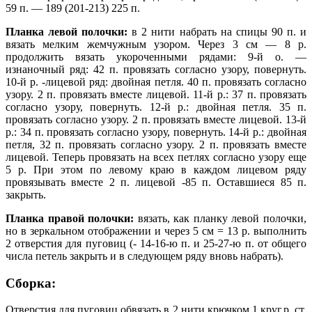
59 п. — 189 (201-213) 225 п.
Планка левой полочки:
в 2 нити набрать на спицы 90 п. и
вязать мелким жемчужным узором. Через 3 см — 8 р.
продолжить вязать укороченными рядами: 9-й о. —
изнаночный ряд: 42 п. провязать согласно узору, повернуть.
10-й р. -лицевой ряд: двойная петля. 40 п. провязать согласно
узору. 2 п. провязать вместе лицевой. 11-й р.: 37 п. провязать
согласно узору, повернуть. 12-й р.: двойная петля. 35 п.
провязать согласно узору. 2 п. провязать вместе лицевой. 13-й
р.: 34 п. провязать согласно узору, повернуть. 14-й р.: двойная
петля, 32 п. провязать согласно узору. 2 п. провязать вместе
лицевой. Теперь провязать на всех петлях согласно узору еще
5 р. При этом по левому краю в каждом лицевом ряду
провязывать вместе 2 п. лицевой -85 п. Оставшиеся 85 п.
закрыть.
Планка правой полочки:
вязать, как планку левой полочки,
но в зеркальном отображении и через 5 см = 13 р. выполнить
2 отверстия для пуговиц (- 14-16-ю п. и 25-27-ю п. от общего
числа петель закрыть и в следующем ряду вновь набрать).
Сборка:
Отверстия для пуговиц обвязать в 2 нити крючком 1 круг.р. ст.