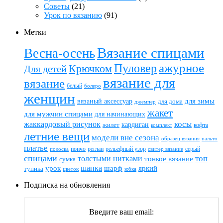
Советы
(21)
Урок по вязанию
(91)
Метки
Вязание спицами
Весна-осень
ажурное
Пуловер
Крючком
Для детей
вязание для
вязание
белый
болеро
женщин
вязаный аксессуар
для зимы
для дома
джемпер
жакет
для мужчин спицами
для начинающих
жаккардовый рисунок
косы
кардиган
жилет
комплект
кофта
летние вещи
модели вне сезона
пальто
образец вязания
платье
пончо
реглан
рельефный узор
серый
полоска
свитер вязание
спицами
топ
толстыми нитками
тонкое вязание
сумка
шапка
шарф
яркий
урок
туника
цветок
юбка
Подписка на обновления
Введите ваш email: