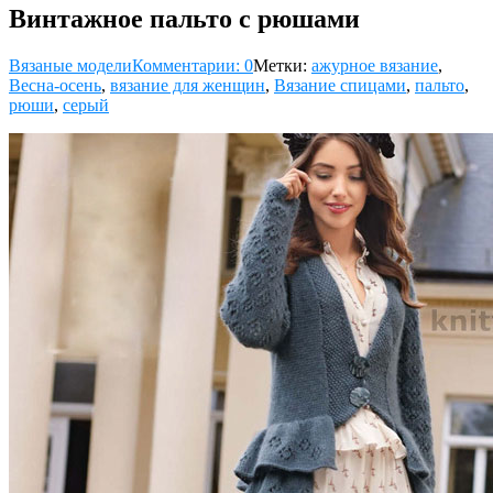
Винтажное пальто с рюшами
Вязаные модели
Комментарии: 0
Метки:
ажурное вязание
,
Весна-осень
,
вязание для женщин
,
Вязание спицами
,
пальто
,
рюши
,
серый