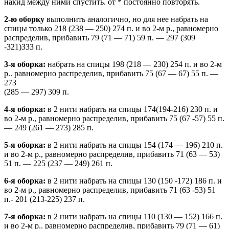
накид между ними спустить. от * постоянно повторять.
2-ю оборку
выполнить аналогично, но для нее набрать на
спицы только 218 (238 — 250) 274 п. и во 2-м р., равномерно
распределив, прибавить 79 (71 — 71) 59 п. — 297 (309
-321)333 п.
3-я оборка:
набрать на спицы 198 (218 — 230) 254 п. и во 2-м
р.. равномерно распределив, прибавить 75 (67 — 67) 55 п. —
273
(285 — 297) 309 п.
4-я оборка:
в 2 нити набрать на спицы 174(194-216) 230 п. и
во 2-м р., равномерно распределив, прибавить 75 (67 -57) 55 п.
— 249 (261 — 273) 285 п.
5-я оборка:
в 2 нити набрать на спицы 154 (174 — 196) 210 п.
и во 2-м р., равномерно распределив, прибавить 71 (63 — 53)
51 п. — 225 (237 — 249) 261 п.
6-я оборка:
в 2 нити набрать на спицы 130 (150 -172) 186 п. и
во 2-м р., равномерно распределив, прибавить 71 (63 -53) 51
п.- 201 (213-225) 237 п.
7-я оборка:
в 2 нити набрать на спицы 110 (130 — 152) 166 п.
и во 2-м р.. равномерно распределив, прибавить 79 (71 — 61)