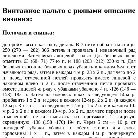
Винтажное пальто с рюшами описание
вязания:
Полочки и спинка:
до пройм вязать как одну деталь. В 2 нити набрать на спицы
250 (270 — 282) 306 петель и провязать 1 изнаночный ряд
лицевыми. Затем вязать лицевой гладью. Для боковых швов
отметить 63 (68- 71) 77-ю п. и 188 (203 -212) 230-ю п. Для
боковых скосов на боковых швах убавить в каждом 6-м р. от
начального ряда, затем в каждом 4-м р. 23 х 2 п.. для чего по 2
п. перед отмеченной петлей провязать вместе лицевой с
наклоном влево и 2 п. после отмеченной петли провязать
вместе лицевой -в ряду с убавками убавлено 4 п. -126 (146 —
158) 182 п. Затем на боковых швах в следующем 14-м р.
прибавить 1 х 2 п. и далее в каждом 12-м р. 2 х 2 п. (в каждом
12-м р. 3 х 2 п. — в следующем 12-м р. 1 х 2 п. и в каждом 10-
м р. 2 х 2 п.) в каждом 10-м р. 3 х 2 п., для чего перед и после
отмеченной петли вывязать из протяжки 1 лицевую
скрещенную -138 (158 -170) 194 п. Через 5 см — 10 р. от
последней убавки убавить с обеих сторон для скоса
горловины 1 х 1 п., затем в каждом 4-м р. подчеркнуто