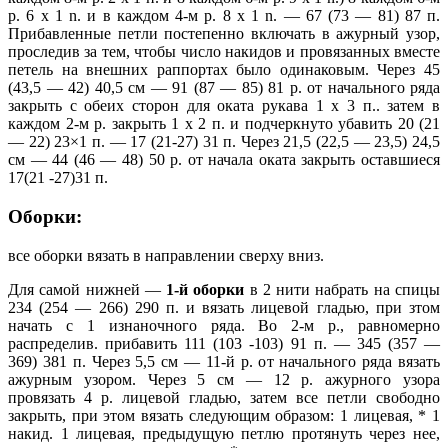
p. 6 x 1 n. и в каждом 4-м p. 8 x 1 n. — 67 (73 — 81) 87 п.
Прибавленные петли постепенно включать в ажурный узор,
проследив за тем, чтобы число накидов и провязанных вместе
петель на внешних раппортах было одинаковым. Через 45
(43,5 — 42) 40,5 см — 91 (87 — 85) 81 р. от начального ряда
закрыть с обеих сторон для оката рукава 1 х 3 п.. затем в
каждом 2-м р. закрыть 1 х 2 п. и подчеркнуто убавить 20 (21
— 22) 23×1 п. — 17 (21-27) 31 п. Через 21,5 (22,5 — 23,5) 24,5
см — 44 (46 — 48) 50 р. от начала оката закрыть оставшиеся
17(21 -27)31 п.
Оборки:
все оборки вязать в направлении сверху вниз.
Для самой нижней —
1-й оборки
в 2 нити набрать на спицы
234 (254 — 266) 290 п. и вязать лицевой гладью, при зтом
начать с 1 изнаночного ряда. Во 2-м р., равномерно
распределив. прибавить 111 (103 -103) 91 п. — 345 (357 —
369) 381 п. Через 5,5 см — 11-й р. от начального ряда вязать
ажурным узором. Через 5 см — 12 р. ажурного узора
провязать 4 р. лицевой гладью, затем все петли свободно
закрыть, при этом вязать следующим образом: 1 лицевая, * 1
накид. 1 лицевая, предыдущую петлю протянуть через нее,