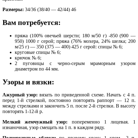
Размеры:
34/36 (38/40 — 42/44) 46
Вам потребуется:
пряжа (100% овечьей шерсти; 180 м/50 г) -850 (900 —
950) 1000 г серой; пряжа (76% мохера, 24% шелка; 200
м/25 г) — 350 (375 — 400) 425 г серой: спицы № 6;
круговые спицы № 6;
крючок № 6;
2 пуговицы с черно-серым мраморным узором
диаметром по 44 мм.
Узоры и вязки:
Ажурный узор:
вязать по приведенной схеме. Начать с 4 п.
перед 1-й стрелкой, постоянно повторять раппорт — 12 п.
между стрелками и закончить 5 п. после 2-й стрелки. В высоту
повторять 1-12-й р.
Мелкий жемчужный узор:
попеременно 1 лицевая. 1
изнаночная, узор смещать на 1 п. в каждом ряду.
Подчеркнутые убавки:
по правому краю: 1 кром., 2 п.