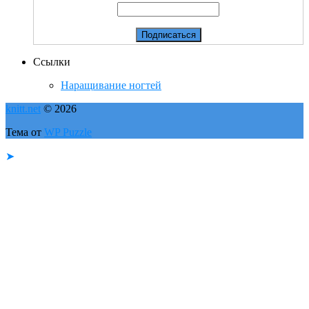
Ссылки
Наращивание ногтей
knitt.net
© 2026
Тема от
WP Puzzle
➤