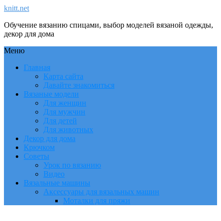
knitt.net
Обучение вязанию спицами, выбор моделей вязаной одежды,
декор для дома
Меню
Главная
Карта сайта
Давайте знакомиться
Вязаные модели
Для женщин
Для мужчин
Для детей
Для животных
Декор для дома
Крючком
Советы
Урок по вязанию
Видео
Вязальные машины
Аксессуары для вязальных машин
Моталки для пряжи