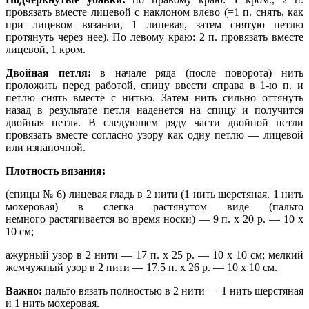
провязать вместе лицевой с наклоном влево (=1 п. снять, как
при лицевом вязании, 1 лицевая, затем снятую петлю
протянуть через нее). По левому краю: 2 п. провязать вместе
лицевой, 1 кром.
Двойная петля:
в начале ряда (после поворота) нить
проложить перед работой, спицу ввести справа в 1-ю п. и
петлю снять вместе с нитью. Затем нить сильно оттянуть
назад в результате петля наденется на спицу и получится
двойная петля. В следующем ряду части двойной петли
провязать вместе согласно узору как одну петлю — лицевой
или изнаночной.
Плотность вязания:
(спицы № 6) лицевая гладь в 2 нити (1 нить шерстяная. 1 нить
мохеровая) в слегка растянутом виде (пальто
немного растягивается во время носки) — 9 п. х 20 р. — 10 х
10 см;
ажурный узор в 2 нити — 17 п. х 25 р. — 10 х 10 см; мелкий
жемчужный узор в 2 нити — 17,5 п. х 26 р. — 10 х 10 см.
Важно:
пальто вязать полностью в 2 нити — 1 нить шерстяная
и 1 нить мохеровая.