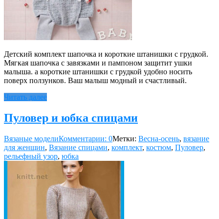
Детский комплект шапочка и короткие штанишки с грудкой.
Мягкая шапочка с завязками и пампоном защитит ушки
малыша. а короткие штанишки с грудкой удобно носить
поверх ползунков. Ваш малыш модный и счастливый.
Читать далее
Пуловер и юбка спицами
Вязаные модели
Комментарии: 0
Метки:
Весна-осень
,
вязание
для женщин
,
Вязание спицами
,
комплект
,
костюм
,
Пуловер
,
рельефный узор
,
юбка