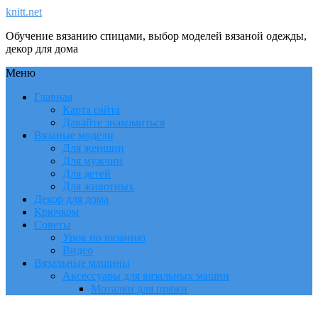
knitt.net
Обучение вязанию спицами, выбор моделей вязаной одежды,
декор для дома
Меню
Главная
Карта сайта
Давайте знакомиться
Вязаные модели
Для женщин
Для мужчин
Для детей
Для животных
Декор для дома
Крючком
Советы
Урок по вязанию
Видео
Вязальные машины
Аксессуары для вязальных машин
Моталки для пряжи