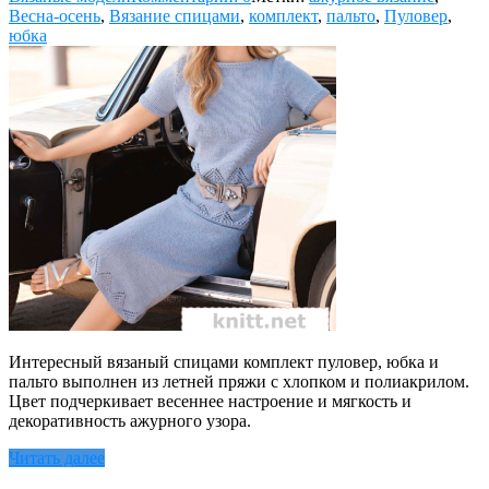
Весна-осень
,
Вязание спицами
,
комплект
,
пальто
,
Пуловер
,
юбка
Интересный вязаный спицами комплект пуловер, юбка и
пальто выполнен из летней пряжи с хлопком и полиакрилом.
Цвет подчеркивает весеннее настроение и мягкость и
декоративность ажурного узора.
Читать далее