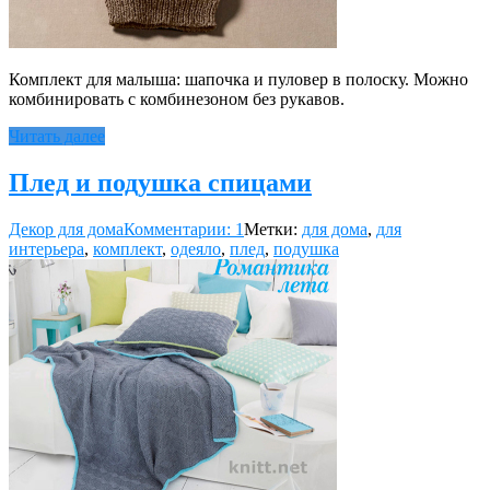
Комплект для малыша: шапочка и пуловер в полоску. Можно
комбинировать с комбинезоном без рукавов.
Читать далее
Плед и подушка спицами
Декор для дома
Комментарии: 1
Метки:
для дома
,
для
интерьера
,
комплект
,
одеяло
,
плед
,
подушка