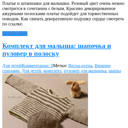
Платье и штанишки для малышки. Розовый цвет очень нежно
смотрится в сочетании с белым. Красиво декорированное
ажурными полосками платье подойдет для торжественных
поводов. Как связать декоративную подушку сердце смотреть
по ссылке.
Читать далее
Комплект для малыша: шапочка и
пуловер в полоску
Для детей
Комментарии: 0
Метки:
Весна-осень
,
Вязание
спицами
,
Для детей
,
комплект
,
пуловер для мальчика
,
шапка