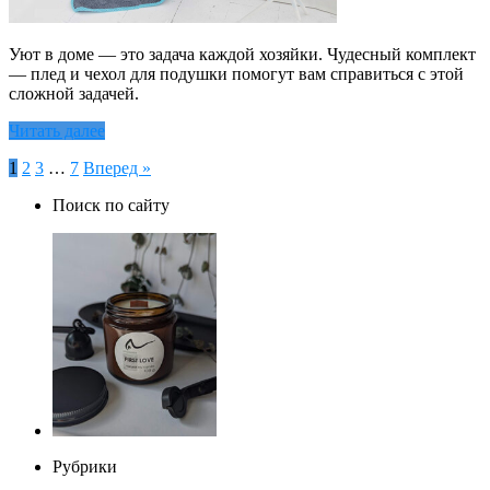
Уют в доме — это задача каждой хозяйки. Чудесный комплект
— плед и чехол для подушки помогут вам справиться с этой
сложной задачей.
Читать далее
Пагинация
1
2
3
…
7
Вперед »
записей
Поиск по сайту
Рубрики