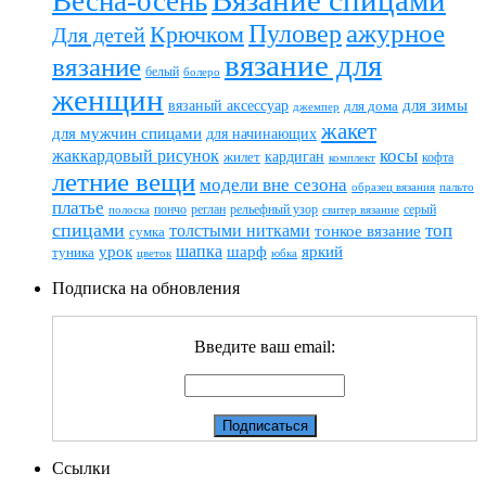
Весна-осень
ажурное
Пуловер
Крючком
Для детей
вязание для
вязание
белый
болеро
женщин
вязаный аксессуар
для зимы
для дома
джемпер
жакет
для мужчин спицами
для начинающих
жаккардовый рисунок
косы
кардиган
жилет
комплект
кофта
летние вещи
модели вне сезона
пальто
образец вязания
платье
пончо
реглан
рельефный узор
серый
полоска
свитер вязание
спицами
топ
толстыми нитками
тонкое вязание
сумка
шапка
шарф
яркий
урок
туника
цветок
юбка
Подписка на обновления
Введите ваш email:
Ссылки