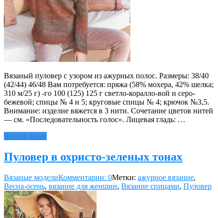
Вязаный пуловер с узором из ажурных полос. Размеры: 38/40
(42/44) 46/48 Вам потребуется: пряжа (58% мохера, 42% шелка;
310 м/25 г) -го 100 (125) 125 г светло-коралло-вой и серо-
бежевой; спицы № 4 и 5; круговые спицы № 4; крючок №3,5.
Внимание: изделие вяжется в 3 нити. Сочетание цветов нитей
— см. «Последовательность голос». Лицевая гладь: …
Читать далее
Пуловер в охристо-зеленых тонах
Вязаные модели
Комментарии: 0
Метки:
ажурное вязание
,
Весна-осень
,
вязание для женщин
,
Вязание спицами
,
Пуловер