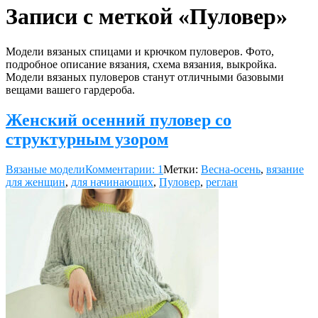
Записи с меткой «Пуловер»
Модели вязаных спицами и крючком пуловеров. Фото,
подробное описание вязания, схема вязания, выкройка.
Модели вязаных пуловеров станут отличными базовыми
вещами вашего гардероба.
Женский осенний пуловер со
структурным узором
Вязаные модели
Комментарии: 1
Метки:
Весна-осень
,
вязание
для женщин
,
для начинающих
,
Пуловер
,
реглан