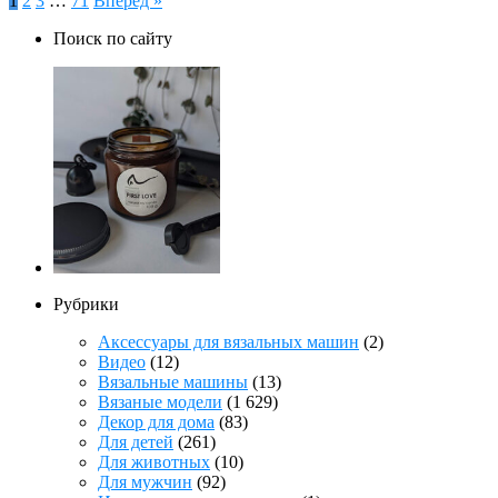
Пагинация
1
2
3
…
71
Вперед »
записей
Поиск по сайту
Рубрики
Аксессуары для вязальных машин
(2)
Видео
(12)
Вязальные машины
(13)
Вязаные модели
(1 629)
Декор для дома
(83)
Для детей
(261)
Для животных
(10)
Для мужчин
(92)