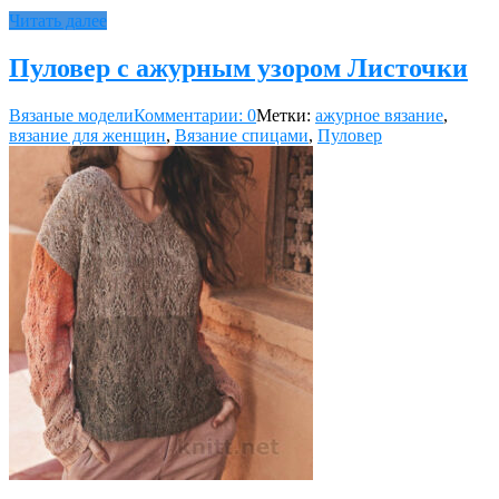
Читать далее
Пуловер с ажурным узором Листочки
Вязаные модели
Комментарии: 0
Метки:
ажурное вязание
,
вязание для женщин
,
Вязание спицами
,
Пуловер