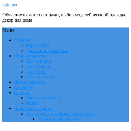
knitt.net
Обучение вязанию спицами, выбор моделей вязаной одежды,
декор для дома
Меню
Главная
Карта сайта
Давайте знакомиться
Вязаные модели
Для женщин
Для мужчин
Для детей
Для животных
Декор для дома
Крючком
Советы
Урок по вязанию
Видео
Вязальные машины
Аксессуары для вязальных машин
Моталки для пряжи