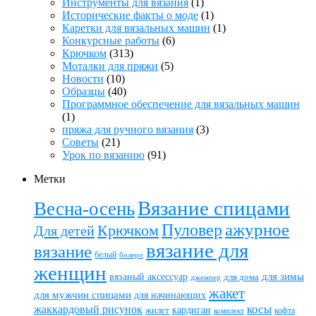
Инструменты для вязания
(1)
Исторические факты о моде
(1)
Каретки для вязальных машин
(1)
Конкурсные работы
(6)
Крючком
(313)
Моталки для пряжи
(5)
Новости
(10)
Образцы
(40)
Программное обеспечение для вязальных машин
(1)
пряжа для ручного вязания
(3)
Советы
(21)
Урок по вязанию
(91)
Метки
Вязание спицами
Весна-осень
ажурное
Пуловер
Крючком
Для детей
вязание для
вязание
белый
болеро
женщин
вязаный аксессуар
для зимы
для дома
джемпер
жакет
для мужчин спицами
для начинающих
жаккардовый рисунок
косы
кардиган
жилет
комплект
кофта