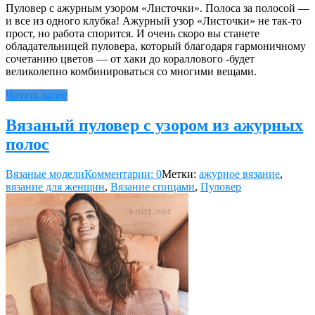
Пуловер с ажурным узором «Листочки». Полоса за полосой —
и все из одного клубка! Ажурный узор «Листочки» не так-то
прост, но работа спорится. И очень скоро вы станете
обладательницей пуловера, который благодаря гармоничному
сочетанию цветов — от хаки до кораллового -будет
великолепно комбинироваться со многими вещами.
Читать далее
Вязаный пуловер с узором из ажурных
полос
Вязаные модели
Комментарии: 0
Метки:
ажурное вязание
,
вязание для женщин
,
Вязание спицами
,
Пуловер