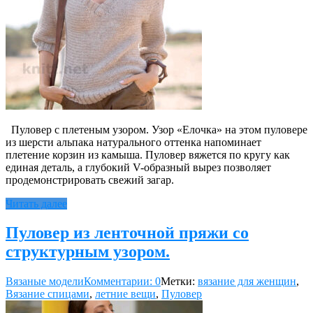
Пуловер с плетеным узором. Узор «Елочка» на этом пуловере
из шерсти альпака натурального оттенка напоминает
плетение корзин из камыша. Пуловер вяжется по кругу как
единая деталь, а глубокий V-образный вырез позволяет
продемонстрировать свежий загар.
Читать далее
Пуловер из ленточной пряжи со
структурным узором.
Вязаные модели
Комментарии: 0
Метки:
вязание для женщин
,
Вязание спицами
,
летние вещи
,
Пуловер