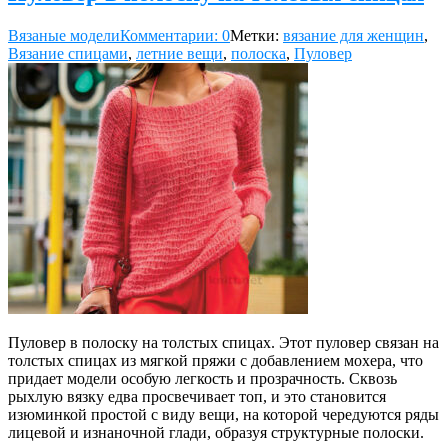
Вязаные модели
Комментарии: 0
Метки:
вязание для женщин
,
Вязание спицами
,
летние вещи
,
полоска
,
Пуловер
Пуловер в полоску на толстых спицах. Этот пуловер связан на
толстых спицах из мягкой пряжи с добавлением мохера, что
придает модели особую легкость и прозрачность. Сквозь
рыхлую вязку едва просвечивает топ, и это становится
изюминкой простой с виду вещи, на которой чередуются ряды
лицевой и изнаночной глади, образуя структурные полоски.