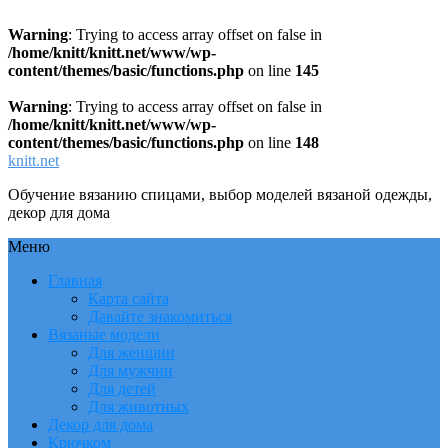
Warning
: Trying to access array offset on false in
/home/knitt/knitt.net/www/wp-
content/themes/basic/functions.php
on line
145
Warning
: Trying to access array offset on false in
/home/knitt/knitt.net/www/wp-
content/themes/basic/functions.php
on line
148
knitt.net
Обучение вязанию спицами, выбор моделей вязаной одежды,
декор для дома
Меню
Главная
Карта сайта
Давайте знакомиться
Вязаные модели
Для женщин
Для мужчин
Для детей
Для животных
Декор для дома
Крючком