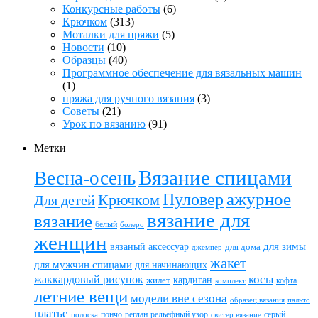
Конкурсные работы
(6)
Крючком
(313)
Моталки для пряжи
(5)
Новости
(10)
Образцы
(40)
Программное обеспечение для вязальных машин
(1)
пряжа для ручного вязания
(3)
Советы
(21)
Урок по вязанию
(91)
Метки
Вязание спицами
Весна-осень
ажурное
Пуловер
Крючком
Для детей
вязание для
вязание
белый
болеро
женщин
вязаный аксессуар
для зимы
для дома
джемпер
жакет
для мужчин спицами
для начинающих
жаккардовый рисунок
косы
кардиган
жилет
комплект
кофта
летние вещи
модели вне сезона
пальто
образец вязания
платье
пончо
реглан
рельефный узор
серый
полоска
свитер вязание