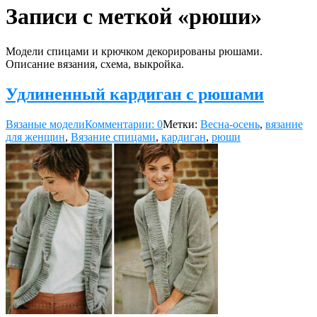
Записи с меткой «рюши»
Модели спицами и крючком декорированы рюшами.
Описание вязания, схема, выкройка.
Удлиненный кардиган с рюшами
Вязаные модели
Комментарии: 0
Метки:
Весна-осень
,
вязание
для женщин
,
Вязание спицами
,
кардиган
,
рюши