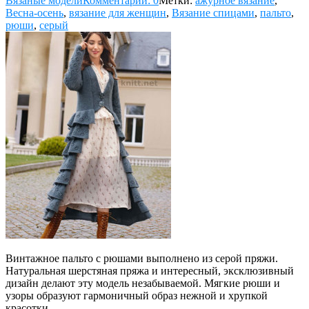
Вязаные модели
Комментарии: 0
Метки:
ажурное вязание
,
Весна-осень
,
вязание для женщин
,
Вязание спицами
,
пальто
,
рюши
,
серый
Винтажное пальто с рюшами выполнено из серой пряжи.
Натуральная шерстяная пряжа и интересный, эксклюзивный
дизайн делают эту модель незабываемой. Мягкие рюши и
узоры образуют гармоничный образ нежной и хрупкой
красотки.