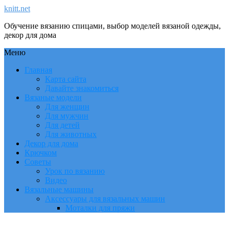
knitt.net
Обучение вязанию спицами, выбор моделей вязаной одежды,
декор для дома
Меню
Главная
Карта сайта
Давайте знакомиться
Вязаные модели
Для женщин
Для мужчин
Для детей
Для животных
Декор для дома
Крючком
Советы
Урок по вязанию
Видео
Вязальные машины
Аксессуары для вязальных машин
Моталки для пряжи