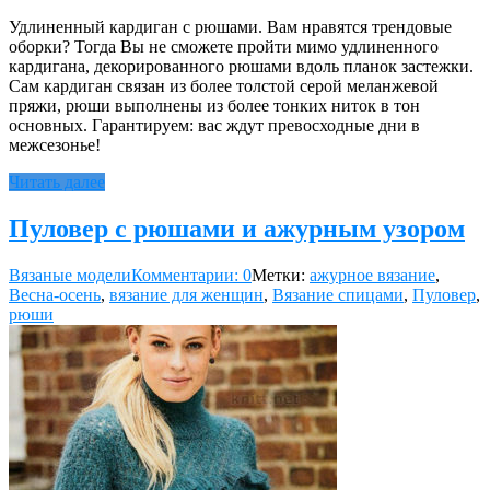
Удлиненный кардиган с рюшами. Вам нравятся трендовые
оборки? Тогда Вы не сможете пройти мимо удлиненного
кардигана, декорированного рюшами вдоль планок застежки.
Сам кардиган связан из более толстой серой меланжевой
пряжи, рюши выполнены из более тонких ниток в тон
основных. Гарантируем: вас ждут превосходные дни в
межсезонье!
Читать далее
Пуловер с рюшами и ажурным узором
Вязаные модели
Комментарии: 0
Метки:
ажурное вязание
,
Весна-осень
,
вязание для женщин
,
Вязание спицами
,
Пуловер
,
рюши