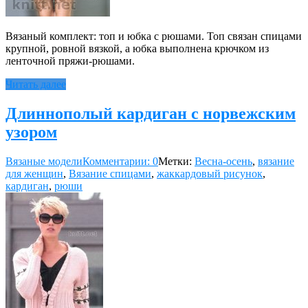
Вязаный комплект: топ и юбка с рюшами. Топ связан спицами
крупной, ровной вязкой, а юбка выполнена крючком из
ленточной пряжи-рюшами.
Читать далее
Длиннополый кардиган с норвежским
узором
Вязаные модели
Комментарии: 0
Метки:
Весна-осень
,
вязание
для женщин
,
Вязание спицами
,
жаккардовый рисунок
,
кардиган
,
рюши