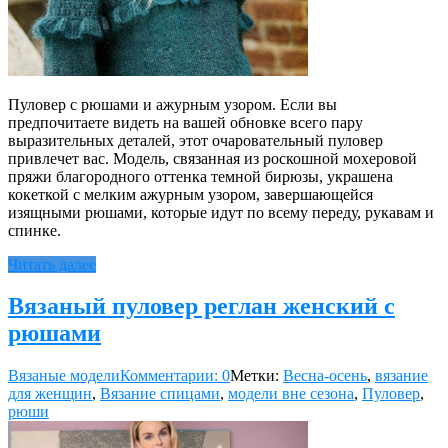
Пуловер с рюшами и ажурным узором. Если вы
предпочитаете видеть на вашей обновке всего пару
выразительных деталей, этот очаровательный пуловер
привлечет вас. Модель, связанная из роскошной мохеровой
пряжи благородного оттенка темной бирюзы, украшена
кокеткой с мелким ажурным узором, завершающейся
изящными рюшами, которые идут по всему переду, рукавам и
спинке.
Читать далее
Вязаный пуловер реглан женский с
рюшами
Вязаные модели
Комментарии: 0
Метки:
Весна-осень
,
вязание
для женщин
,
Вязание спицами
,
модели вне сезона
,
Пуловер
,
рюши