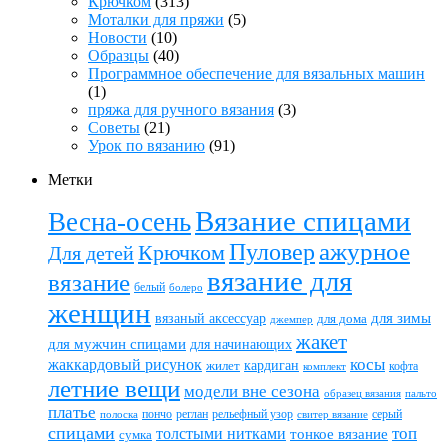
Крючком
(313)
Моталки для пряжи
(5)
Новости
(10)
Образцы
(40)
Программное обеспечение для вязальных машин
(1)
пряжа для ручного вязания
(3)
Советы
(21)
Урок по вязанию
(91)
Метки
Вязание спицами
Весна-осень
ажурное
Пуловер
Крючком
Для детей
вязание для
вязание
белый
болеро
женщин
вязаный аксессуар
для зимы
для дома
джемпер
жакет
для мужчин спицами
для начинающих
жаккардовый рисунок
косы
кардиган
жилет
комплект
кофта
летние вещи
модели вне сезона
пальто
образец вязания
платье
пончо
реглан
рельефный узор
серый
полоска
свитер вязание
спицами
топ
толстыми нитками
тонкое вязание
сумка