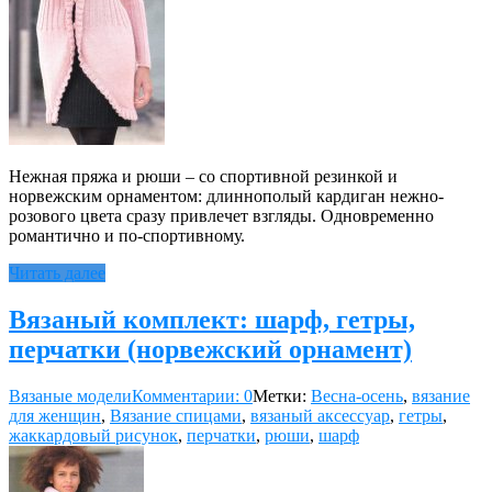
Нежная пряжа и рюши – со спортивной резинкой и
норвежским орнаментом: длиннополый кардиган нежно-
розового цвета сразу привлечет взгляды. Одновременно
романтично и по-спортивному.
Читать далее
Вязаный комплект: шарф, гетры,
перчатки (норвежский орнамент)
Вязаные модели
Комментарии: 0
Метки:
Весна-осень
,
вязание
для женщин
,
Вязание спицами
,
вязаный аксессуар
,
гетры
,
жаккардовый рисунок
,
перчатки
,
рюши
,
шарф