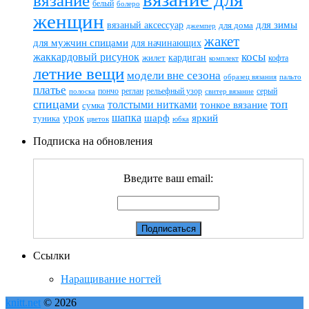
вязание
белый
болеро
женщин
вязаный аксессуар
для зимы
для дома
джемпер
жакет
для мужчин спицами
для начинающих
жаккардовый рисунок
косы
кардиган
жилет
комплект
кофта
летние вещи
модели вне сезона
пальто
образец вязания
платье
пончо
реглан
рельефный узор
серый
полоска
свитер вязание
спицами
топ
толстыми нитками
тонкое вязание
сумка
шапка
шарф
яркий
урок
туника
цветок
юбка
Подписка на обновления
Введите ваш email:
Ссылки
Наращивание ногтей
knitt.net
© 2026