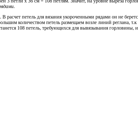
н 3 петли х 36 см = 108 петлям. Значит, на уровне выреза горлов
рядами
.
 В расчет петель для вязания укороченными рядами он не беретс
большим количеством петель размещаем возле линий реглана, т.к
танется 108 петель, требующихся для вывязывания горловины, и