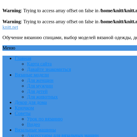
Warning
: Trying to access array offset on false in
/home/knitt/knitt
Warning
: Trying to access array offset on false in
/home/knitt/knitt
knitt.net
Обучение вязанию спицами, выбор моделей вязаной одежды, де
Меню
Главная
Карта сайта
Давайте знакомиться
Вязаные модели
Для женщин
Для мужчин
Для детей
Для животных
Декор для дома
Крючком
Советы
Урок по вязанию
Видео
Вязальные машины
Аксессуары для вязальных машин