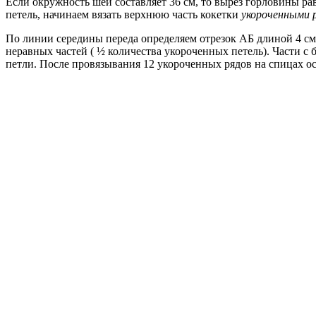
Если окружность шеи составляет 36 см, то вырез горловины раве
петель, начинаем вязать верхнюю часть кокетки
укороченными 
По линии середины переда определяем отрезок АБ длиной 4 см.
неравных частей ( ½ количества укороченных петель). Части с 
петли. После провязывания 12 укороченных рядов на спицах ос