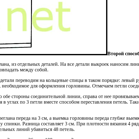
Второй способ 
ана, из отдельных деталей. На все детали выкроек наносим лини
овпадать между собой.
 детали переводим на кольцевые спицы в таком порядке: левый р
ль, необходимое для оформления горловины. Отмечаем петли соед
о обе стороны соединительной линии, справа от нее провязываем 
 в углах по 3 петли вместе способом переставления петель. Таки
еглана переда на 3 см, а выемка горловины переда глубже выем
 спинки. Разница составляет 3 см. При плотности вязания 4 ряда 
тельных линий убавиться 48 петель.