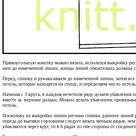
Прямоугольную кокетку можно вязать, используя выкройку регл
шеи до намеченной линии, концы линий обязательно должны с
Перед, спинку и рукава вяжем до намеченной линии, затем все
петель, которые находятся на спице, и определяем число пете
Начиная с 3 круга, в каждом нечетном ряду делаем убавления п
вместе за верхние дольки. Можно делать убавления, провязывая
петель.
Поскольку на выкройке линии реглана спинки длиннее линий р
переда до выемки горловины следует вязать меньше рядов, чем у
убавляются через круг, то в 6 рядах по обе стороны от соедини