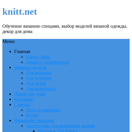
knitt.net
Обучение вязанию спицами, выбор моделей вязаной одежды,
декор для дома
Меню
Главная
Карта сайта
Давайте знакомиться
Вязаные модели
Для женщин
Для мужчин
Для детей
Для животных
Декор для дома
Крючком
Советы
Урок по вязанию
Видео
Вязальные машины
Аксессуары для вязальных машин
Моталки для пряжи