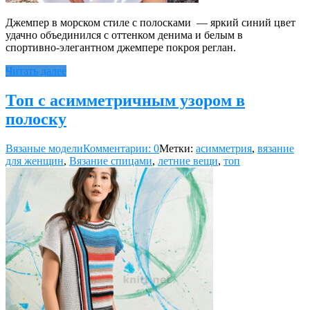
Джемпер в морском стиле c полосками — яркий синий цвет
удачно объединился с оттенком денима и белым в
спортивно‑элегантном джемпере покроя реглан.
Читать далее
Топ с асимметричным узором в
полоску
Вязаные модели
Комментарии: 0
Метки:
асимметрия
,
вязание
для женщин
,
Вязание спицами
,
летние вещи
,
топ