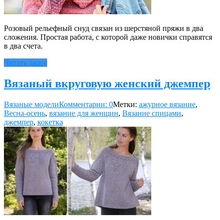
Розовый рельефный снуд связан из шерстяной пряжи в два
сложения. Простая работа, с которой даже новички справятся
в два счета.
Читать далее
Вязаный вкруговую женский джемпер
Вязаные модели
Комментарии: 0
Метки:
ажурное вязание
,
Весна-осень
,
вязание для женщин
,
Вязание спицами
,
джемпер
,
кокетка