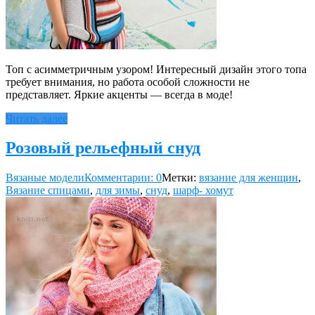
Топ с асимметричным узором! Интересный дизайн этого топа
требует внимания, но работа особой сложности не
представляет. Яркие акценты — всегда в моде!
Читать далее
Розовый рельефный снуд
Вязаные модели
Комментарии: 0
Метки:
вязание для женщин
,
Вязание спицами
,
для зимы
,
снуд
,
шарф- хомут