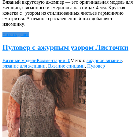
Вязаный вкруговую джемпер — это оригинальная модель для
женщин, связанного из мериноса на спицах 4 мм. Круглая
кокетка с узором из стилизованных листьев гармонично
смотрится. А немного расклешенный них добавляет
изюминку.
Читать далее
Пуловер с ажурным узором Листочки
Вязаные модели
Комментарии: 0
Метки:
ажурное вязание
,
вязание для женщин
,
Вязание спицами
,
Пуловер