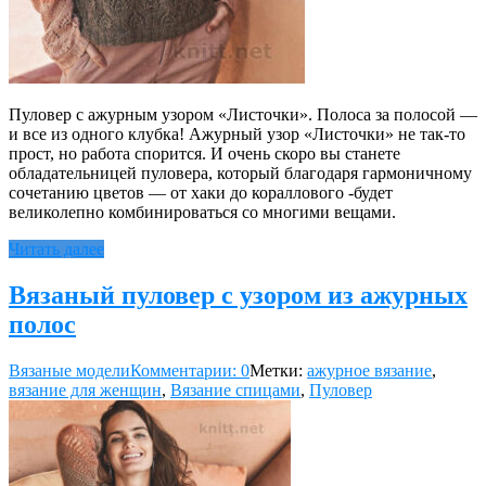
Пуловер с ажурным узором «Листочки». Полоса за полосой —
и все из одного клубка! Ажурный узор «Листочки» не так-то
прост, но работа спорится. И очень скоро вы станете
обладательницей пуловера, который благодаря гармоничному
сочетанию цветов — от хаки до кораллового -будет
великолепно комбинироваться со многими вещами.
Читать далее
Вязаный пуловер с узором из ажурных
полос
Вязаные модели
Комментарии: 0
Метки:
ажурное вязание
,
вязание для женщин
,
Вязание спицами
,
Пуловер