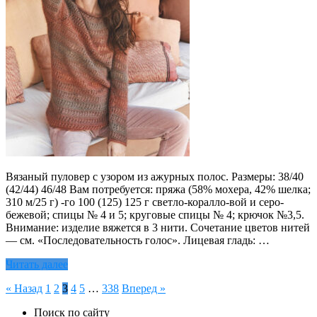
Вязаный пуловер с узором из ажурных полос. Размеры: 38/40
(42/44) 46/48 Вам потребуется: пряжа (58% мохера, 42% шелка;
310 м/25 г) -го 100 (125) 125 г светло-коралло-вой и серо-
бежевой; спицы № 4 и 5; круговые спицы № 4; крючок №3,5.
Внимание: изделие вяжется в 3 нити. Сочетание цветов нитей
— см. «Последовательность голос». Лицевая гладь: …
Читать далее
Пагинация
« Назад
1
2
3
4
5
…
338
Вперед »
записей
Поиск по сайту