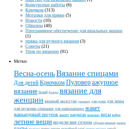
Конкурсные работы
(6)
Крючком
(313)
Моталки для пряжи
(5)
Новости
(10)
Образцы
(40)
Программное обеспечение для вязальных машин
(1)
пряжа для ручного вязания
(3)
Советы
(21)
Урок по вязанию
(91)
Метки
Вязание спицами
Весна-осень
ажурное
Пуловер
Крючком
Для детей
вязание для
вязание
белый
болеро
женщин
вязаный аксессуар
для зимы
для дома
джемпер
жакет
для мужчин спицами
для начинающих
жаккардовый рисунок
косы
кардиган
жилет
комплект
кофта
летние вещи
модели вне сезона
пальто
образец вязания
платье
пончо
реглан
рельефный узор
серый
полоска
свитер вязание