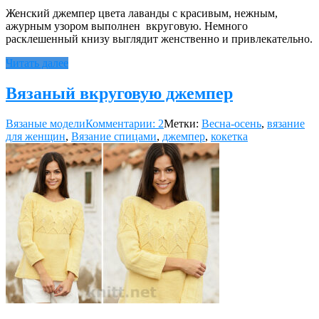
Женский джемпер цвета лаванды с красивым, нежным,
ажурным узором выполнен вкруговую. Немного
расклешенный книзу выглядит женственно и привлекательно.
Читать далее
Вязаный вкруговую джемпер
Вязаные модели
Комментарии: 2
Метки:
Весна-осень
,
вязание
для женщин
,
Вязание спицами
,
джемпер
,
кокетка