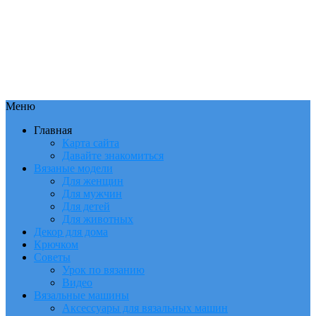
Меню
Главная
Карта сайта
Давайте знакомиться
Вязаные модели
Для женщин
Для мужчин
Для детей
Для животных
Декор для дома
Крючком
Советы
Урок по вязанию
Видео
Вязальные машины
Аксессуары для вязальных машин