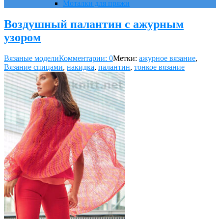
Моталки для пряжи
Воздушный палантин с ажурным
узором
Вязаные модели
Комментарии: 0
Метки:
ажурное вязание
,
Вязание спицами
,
накидка
,
палантин
,
тонкое вязание