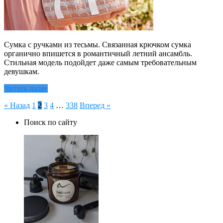
Сумка с ручками из тесьмы. Связанная крючком сумка
органично впишется в романтичный летний ансамбль.
Стильная модель подойдет даже самым требовательным
девушкам.
Читать далее
Пагинация
« Назад
1
2
3
4
…
338
Вперед »
записей
Поиск по сайту