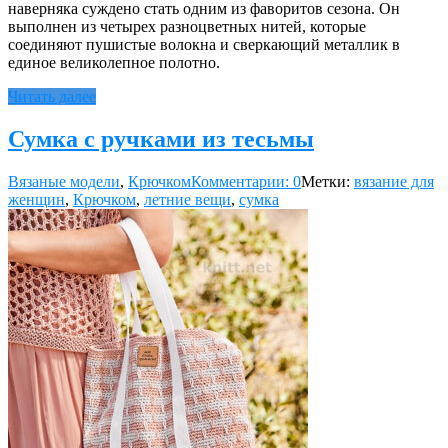
наверняка суждено стать одним из фаворитов сезона. Он
выполнен из четырех разноцветных нитей, которые
соединяют пушистые волокна и сверкающий металлик в
единое великолепное полотно.
Читать далее
Сумка с ручками из тесьмы
Вязаные модели
,
Крючком
Комментарии: 0
Метки:
вязание для
женщин
,
Крючком
,
летние вещи
,
сумка