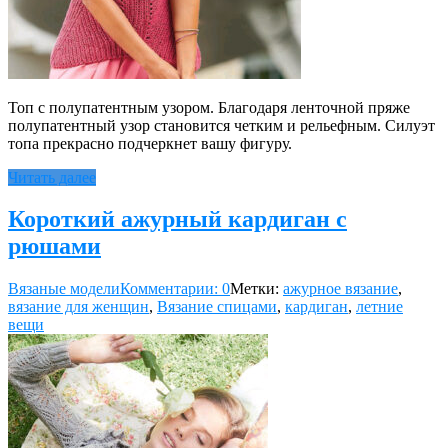
Топ с полупатентным узором. Благодаря ленточной пряже
полупатентный узор становится четким и рельефным. Силуэт
топа прекрасно подчеркнет вашу фигуру.
Читать далее
Короткий ажурный кардиган с
рюшами
Вязаные модели
Комментарии: 0
Метки:
ажурное вязание
,
вязание для женщин
,
Вязание спицами
,
кардиган
,
летние
вещи