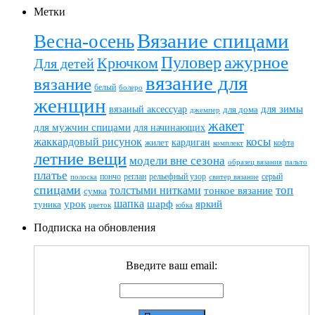
Метки
Вязание спицами
Весна-осень
ажурное
Пуловер
Крючком
Для детей
вязание для
вязание
белый
болеро
женщин
вязаный аксессуар
для зимы
для дома
джемпер
жакет
для мужчин спицами
для начинающих
жаккардовый рисунок
косы
кардиган
жилет
комплект
кофта
летние вещи
модели вне сезона
пальто
образец вязания
платье
пончо
реглан
рельефный узор
серый
полоска
свитер вязание
спицами
топ
толстыми нитками
тонкое вязание
сумка
шапка
шарф
яркий
урок
туника
цветок
юбка
Подписка на обновления
Введите ваш email: