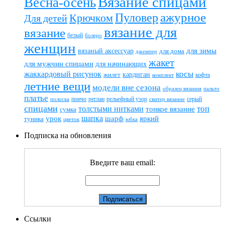
Вязание спицами
Весна-осень
ажурное
Пуловер
Крючком
Для детей
вязание для
вязание
белый
болеро
женщин
вязаный аксессуар
для зимы
для дома
джемпер
жакет
для мужчин спицами
для начинающих
жаккардовый рисунок
косы
кардиган
жилет
комплект
кофта
летние вещи
модели вне сезона
пальто
образец вязания
платье
пончо
реглан
рельефный узор
серый
полоска
свитер вязание
спицами
топ
толстыми нитками
тонкое вязание
сумка
шапка
шарф
яркий
урок
туника
цветок
юбка
Подписка на обновления
Введите ваш email:
Ссылки