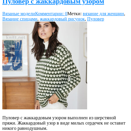
Пуловер с жаккардовым узором
Вязаные модели
Комментарии: 0
Метки:
вязание для женщин
,
Вязание спицами
,
жаккардовый рисунок
,
Пуловер
Пуловер с жаккардовым узором выполнен из шерстяной
пряжи. Жаккардовый узор в виде милых сердечек не оставит
никого равнодушным.