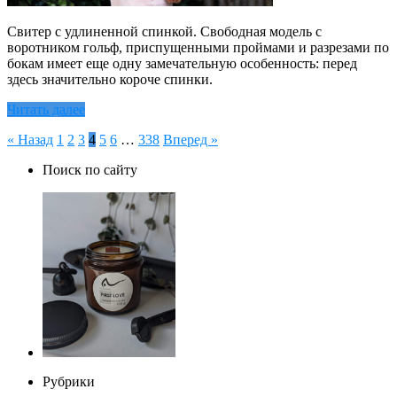
Свитер с удлиненной спинкой. Свободная модель с
воротником гольф, приспущенными проймами и разрезами по
бокам имеет еще одну замечательную особенность: перед
здесь значительно короче спинки.
Читать далее
Пагинация
« Назад
1
2
3
4
5
6
…
338
Вперед »
записей
Поиск по сайту
Рубрики