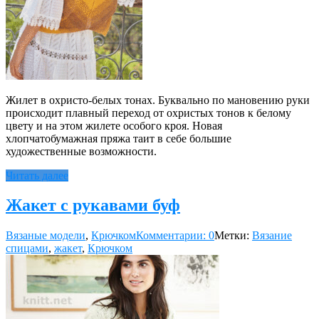
Жилет в охристо-белых тонах. Буквально по мановению руки
происходит плавный переход от охристых тонов к белому
цвету и на этом жилете особого кроя. Новая
хлопчатобумажная пряжа таит в себе большие
художественные возможности.
Читать далее
Жакет с рукавами буф
Вязаные модели
,
Крючком
Комментарии: 0
Метки:
Вязание
спицами
,
жакет
,
Крючком