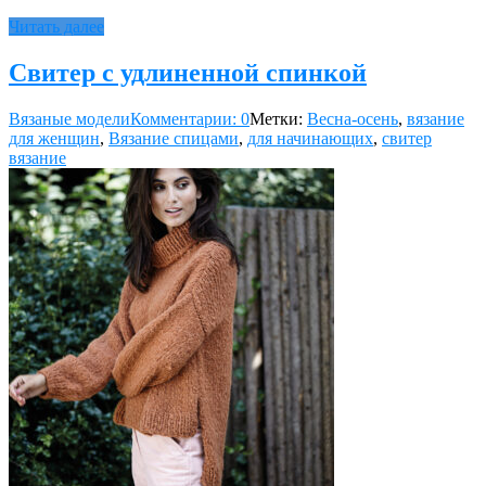
Читать далее
Свитер с удлиненной спинкой
Вязаные модели
Комментарии: 0
Метки:
Весна-осень
,
вязание
для женщин
,
Вязание спицами
,
для начинающих
,
свитер
вязание