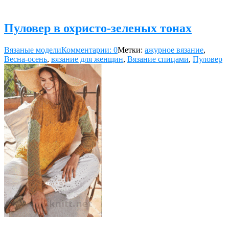
Пуловер в охристо-зеленых тонах
Вязаные модели
Комментарии: 0
Метки:
ажурное вязание
,
Весна-осень
,
вязание для женщин
,
Вязание спицами
,
Пуловер