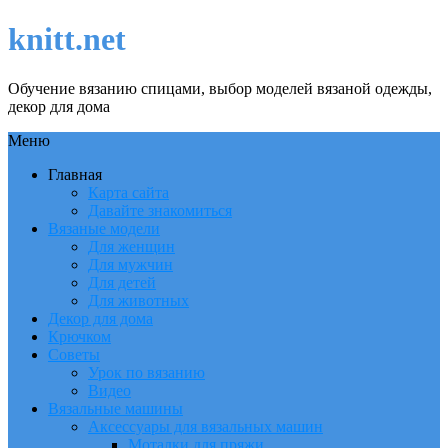
knitt.net
Обучение вязанию спицами, выбор моделей вязаной одежды,
декор для дома
Меню
Главная
Карта сайта
Давайте знакомиться
Вязаные модели
Для женщин
Для мужчин
Для детей
Для животных
Декор для дома
Крючком
Советы
Урок по вязанию
Видео
Вязальные машины
Аксессуары для вязальных машин
Моталки для пряжи