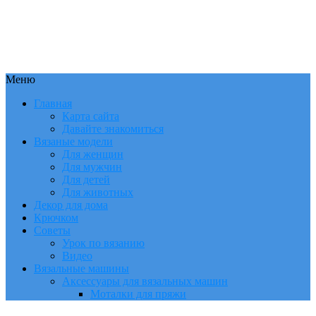
Меню
Главная
Карта сайта
Давайте знакомиться
Вязаные модели
Для женщин
Для мужчин
Для детей
Для животных
Декор для дома
Крючком
Советы
Урок по вязанию
Видео
Вязальные машины
Аксессуары для вязальных машин
Моталки для пряжи