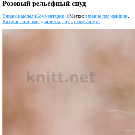
Розовый рельефный снуд
Вязаные модели
Комментарии: 0
Метки:
вязание для женщин
,
Вязание спицами
,
для зимы
,
снуд
,
шарф- хомут