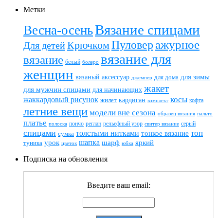
Метки
Вязание спицами
Весна-осень
ажурное
Пуловер
Крючком
Для детей
вязание для
вязание
белый
болеро
женщин
вязаный аксессуар
для зимы
для дома
джемпер
жакет
для мужчин спицами
для начинающих
жаккардовый рисунок
косы
кардиган
жилет
комплект
кофта
летние вещи
модели вне сезона
пальто
образец вязания
платье
пончо
реглан
рельефный узор
серый
полоска
свитер вязание
спицами
топ
толстыми нитками
тонкое вязание
сумка
шапка
шарф
яркий
урок
туника
цветок
юбка
Подписка на обновления
Введите ваш email: