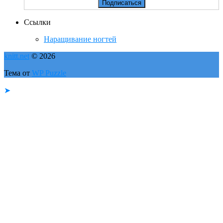
Ссылки
Наращивание ногтей
knitt.net
© 2026
Тема от
WP Puzzle
➤