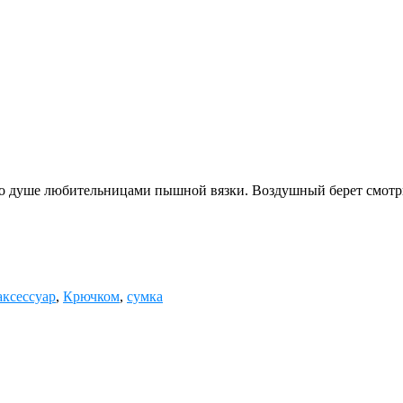
по душе любительницами пышной вязки. Воздушный берет смотр
аксессуар
,
Крючком
,
сумка