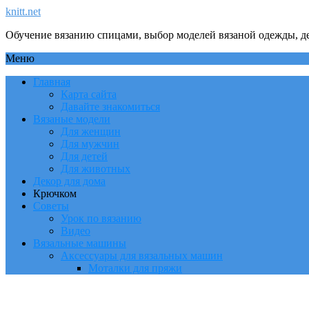
knitt.net
Обучение вязанию спицами, выбор моделей вязаной одежды, де
Меню
Главная
Карта сайта
Давайте знакомиться
Вязаные модели
Для женщин
Для мужчин
Для детей
Для животных
Декор для дома
Крючком
Советы
Урок по вязанию
Видео
Вязальные машины
Аксессуары для вязальных машин
Моталки для пряжи