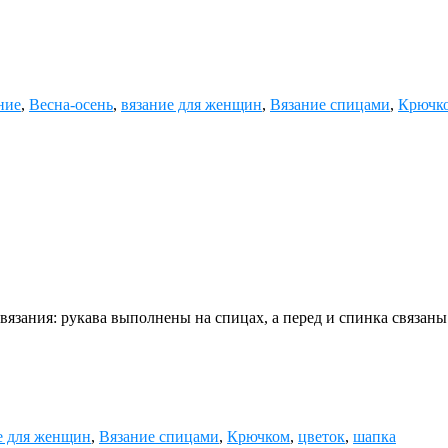
ние
,
Весна-осень
,
вязание для женщин
,
Вязание спицами
,
Крючк
зания: рукава выполнены на спицах, а перед и спинка связаны
е для женщин
,
Вязание спицами
,
Крючком
,
цветок
,
шапка