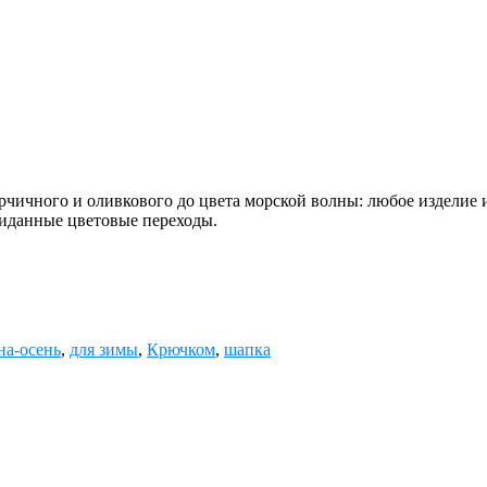
орчичного и оливкового до цвета морской волны: любое изделие
жиданные цветовые переходы.
на-осень
,
для зимы
,
Крючком
,
шапка