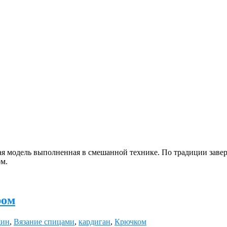
я модель выполненная в смешанной технике. По традиции завер
рм.
ром
щин
,
Вязание спицами
,
кардиган
,
Крючком