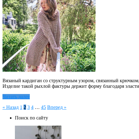
Вязаный кардиган со структурным узором, связанный крючком, 
Изделие такой рыхлой фактуры держит форму благодаря эласти
Читать далее
Пагинация
« Назад
1
2
3
4
…
45
Вперед »
записей
Поиск по сайту