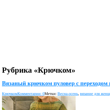
Рубрика «Крючком»
Вязаный крючком пуловер с переходом 
Крючком
Комментарии: 0
Метки:
Весна-осень
,
вязание для жен