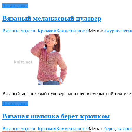
Читать далее
Вязаный меланжевый пуловер
Вязаные модели
,
Крючком
Комментарии: 0
Метки:
ажурное вяза
Вязаный меланжевый пуловер выполнен в смешанной технике вя
Читать далее
Вязаная шапочка берет крючком
Вязаные модели
,
Крючком
Комментарии: 0
Метки:
берет
,
вязани