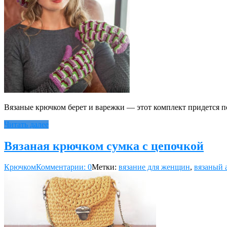
Вязаные крючком берет и варежки — этот комплект придется 
Читать далее
Вязаная крючком сумка с цепочкой
Крючком
Комментарии: 0
Метки:
вязание для женщин
,
вязаный 