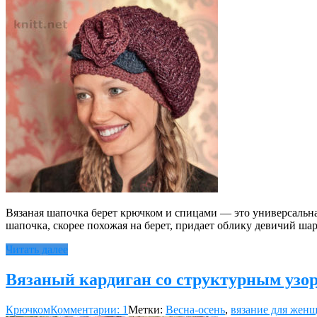
Вязаная шапочка берет крючком и спицами — это универсальна
шапочка, скорее похожая на берет, придает облику девичий ша
Читать далее
Вязаный кардиган со структурным узо
Крючком
Комментарии: 1
Метки:
Весна-осень
,
вязание для жен