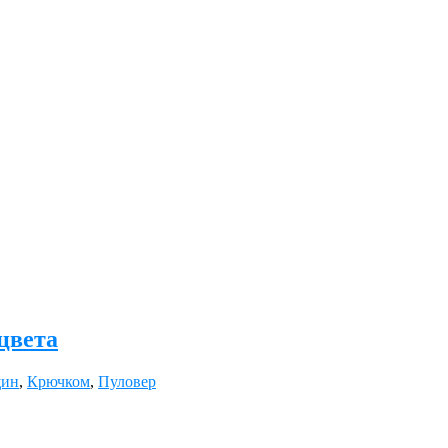
цвета
щин
,
Крючком
,
Пуловер