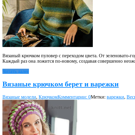
Вязаный крючком пуловер с переходом цвета. От зеленовато-г
Каждый раз она ложится по-новому, создавая совершенно нео
Читать далее
Вязаные крючком берет и варежки
Вязаные модели
,
Крючком
Комментарии: 0
Метки:
варежки
,
Вес