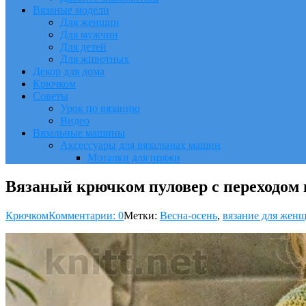
Вязаные модели
Для женщин
Для мужчин
Для детей
Для животных
Декор для дома
Крючком
Советы
Урок по вязанию
Видео
Вязальные машины
Аксессуары для вязальных машин
Моталки для пряжи
Вязаный крючком пуловер с переходом 
Крючком
Комментарии: 0
Метки:
Весна-осень
,
вязание для жен