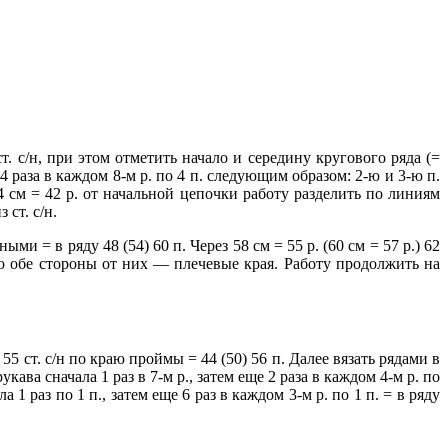
т. с/н, при этом отметить начало и середину кругового ряда (=
раза в каждом 8-м р. по 4 п. следующим образом: 2-ю и 3-ю п.
4 см = 42 р. от начальной цепочки работу разделить по линиям
ст. с/н.
и = в ряду 48 (54) 60 п. Через 58 см = 55 р. (60 см = 57 р.) 62
 по обе стороны от них — плечевые края. Работу продолжить на
5 ст. с/н по краю проймы = 44 (50) 56 п. Далее вязать рядами в
а сначала 1 раз в 7-м р., затем еще 2 раза в каждом 4-м р. по
 1 раз по 1 п., затем еще 6 раз в каждом 3-м р. по 1 п. = в ряду