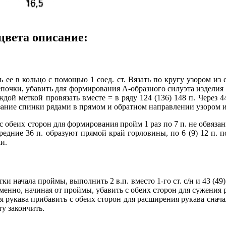
цвета описание:
 ее в кольцо с помощью 1 соед. ст. Вязать по кругу узором из с
очки, убавить для формирования А-образного силуэта изделия 4 
ждой меткой провязать вместе = в ряду 124 (136) 148 п. Через 4
зание спинки рядами в прямом и обратном направлении узором из 
 обеих сторон для формирования пройм 1 раз по 7 п. не обвязанным
средние 36 п. образуют прямой край горловины, по 6 (9) 12 п.
ки.
 начала проймы, выполнить 2 в.п. вместо 1-го ст. с/н и 43 (49) 5
но, начиная от проймы, убавить с обеих сторон для сужения рукав
ания рукава прибавить с обеих сторон для расширения рукава сначала
ту закончить.