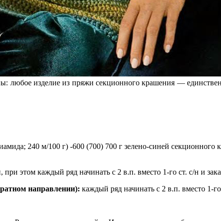
ны: любое изделие из пряжи секционного крашения — единственн
амида; 240 м/100 г) -600 (700) 700 г зелено-синей секционного 
н, при этом каждый ряд начинать с 2 в.п. вместо 1-го ст. с/н и зак
братном направлении):
каждый ряд начинать с 2 в.п. вместо 1-го 