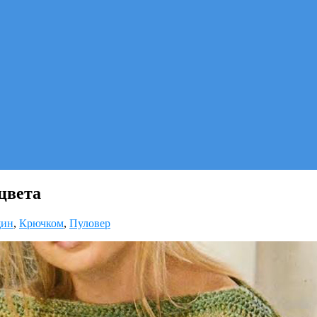
цвета
щин
,
Крючком
,
Пуловер