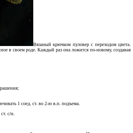
Вязаный крючком пуловер с переходом цвета.
ое в своем роде. Каждый раз она ложится по-новому, создавая
крашения;
анчивать 1 соед. ст. во 2-ю в.п. подъема.
ст. с/н.