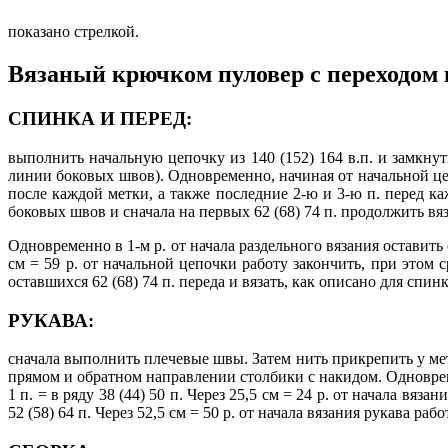
показано стрелкой.
Вязаный крючком пуловер с переходом 
СПИНКА И ПЕРЕД:
выполнить начальную цепочку из 140 (152) 164 в.п. и замкнуть
линии боковых швов). Одновременно, начиная от начальной цеп
после каждой метки, а также последние 2-ю и 3-ю п. перед ка
боковых швов и сначала на первых 62 (68) 74 п. продолжить вя
Одновременно в 1-м р. от начала раздельного вязания оставить с
см = 59 р. от начальной цепочки работу закончить, при этом 
оставшихся 62 (68) 74 п. переда и вязать, как описано для спин
РУКАВА:
сначала выполнить плечевые швы. Затем нить прикрепить у метки
прямом и обратном направлении столбики с накидом. Одновремен
1 п. = в ряду 38 (44) 50 п. Через 25,5 см = 24 р. от начала вяз
52 (58) 64 п. Через 52,5 см = 50 р. от начала вязания рукава рабо