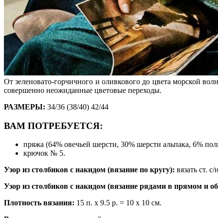
От зеленовато-горчичного и оливкового до цвета морской вол
совершенно неожиданные цветовые переходы.
РАЗМЕРЫ:
34/36 (38/40) 42/44
ВАМ ПОТРЕБУЕТСЯ:
пряжа (64% овечьей шерсти, 30% шерсти альпака, 6% поли
крючок № 5.
Узор из столбиков с накидом (вязание по кругу):
вязать ст. с/
Узор из столбиков с накидом (вязание рядами в прямом и о
Плотность вязания:
15 п. х 9.5 р. = 10 х 10 см.