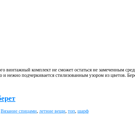
ного винтажный комплект не сможет остаться не замеченным сред
о и нежно подчеркивается стилизованным узором из цветов. Бере
берет
,
Вязание спицами
,
летние вещи
,
топ
,
шарф