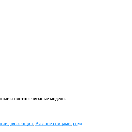
рные и плотные вязаные модели.
ание для женщин
,
Вязание спицами
,
снуд