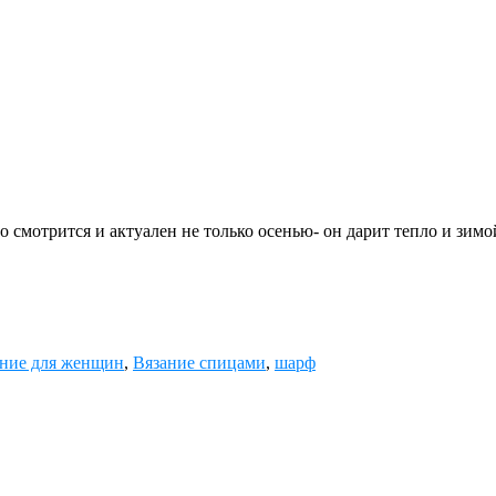
о смотрится и актуален не только осенью- он дарит тепло и зим
ание для женщин
,
Вязание спицами
,
шарф