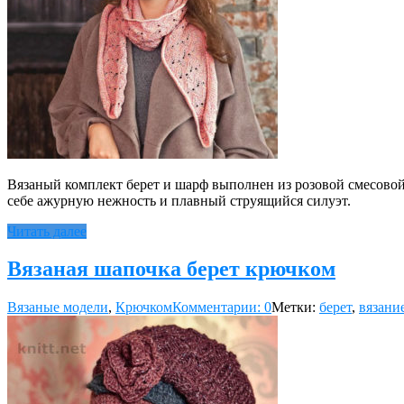
Вязаный комплект берет и шарф выполнен из розовой смесовой
себе ажурную нежность и плавный струящийся силуэт.
Читать далее
Вязаная шапочка берет крючком
Вязаные модели
,
Крючком
Комментарии: 0
Метки:
берет
,
вязани