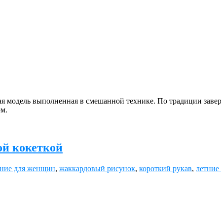
я модель выполненная в смешанной технике. По традиции завер
рм.
ой кокеткой
ание для женщин
,
жаккардовый рисунок
,
короткий рукав
,
летние