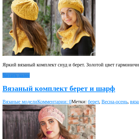
Яркий вязаный комплект снуд и берет. Золотой цвет гармоничн
Читать далее
Вязаный комплект берет и шарф
Вязаные модели
Комментарии: 0
Метки:
берет
,
Весна-осень
,
вяз