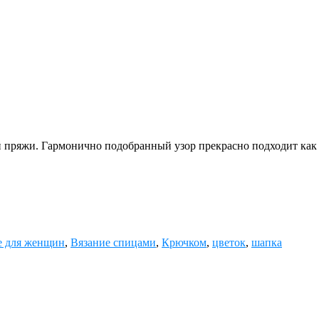
 пряжи. Гармонично подобранный узор прекрасно подходит как 
е для женщин
,
Вязание спицами
,
Крючком
,
цветок
,
шапка