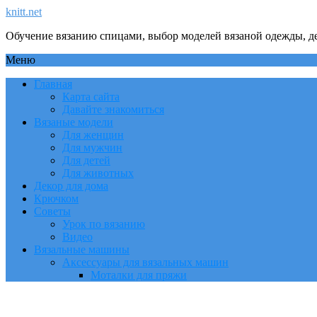
knitt.net
Обучение вязанию спицами, выбор моделей вязаной одежды, де
Меню
Главная
Карта сайта
Давайте знакомиться
Вязаные модели
Для женщин
Для мужчин
Для детей
Для животных
Декор для дома
Крючком
Советы
Урок по вязанию
Видео
Вязальные машины
Аксессуары для вязальных машин
Моталки для пряжи