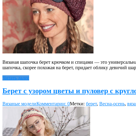
Вязаная шапочка берет крючком и спицами — это универсальна
шапочка, скорее похожая на берет, придает облику девичий ша
Читать далее
Берет с узором цветы и пуловер с кругл
Вязаные модели
Комментарии: 0
Метки:
берет
,
Весна-осень
,
вяз