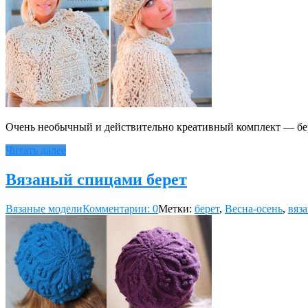
Очень необычный и действительно креативный комплект — бер
Читать далее
Вязаный спицами берет
Вязаные модели
Комментарии: 0
Метки:
берет
,
Весна-осень
,
вяз