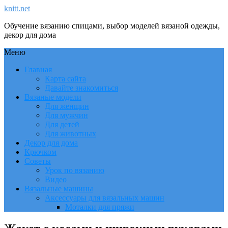
knitt.net
Обучение вязанию спицами, выбор моделей вязаной одежды,
декор для дома
Меню
Главная
Карта сайта
Давайте знакомиться
Вязаные модели
Для женщин
Для мужчин
Для детей
Для животных
Декор для дома
Крючком
Советы
Урок по вязанию
Видео
Вязальные машины
Аксессуары для вязальных машин
Моталки для пряжи