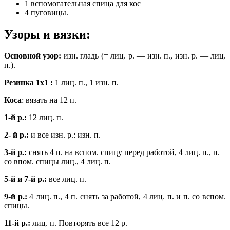
1 вспомогательная спица для кос
4 пуговицы.
Узоры и вязки:
Основной узор:
изн. гладь (= лиц. р. — изн. п., изн. р. — лиц.
п.).
Резинка 1х1 :
1 лиц. п., 1 изн. п.
Коса
: вязать на 12 п.
1-
й р.:
12 лиц. п.
2-
й р.:
и все изн. р.: изн. п
.
3-
й р.:
снять 4 п. на вспом. спицу перед работой, 4 лиц. п., п.
со впом. спицы лиц., 4 лиц. п.
5-й и 7-й р.:
все лиц. п.
9-й р.:
4 лиц. п., 4 п. снять за работой, 4 лиц. п. и п. со вспом.
спицы.
11-й р.:
лиц. п. Повторять все 12 р.