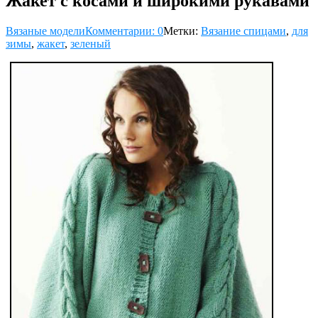
Жакет с косами и широкими рукавами
Вязаные модели
Комментарии: 0
Метки:
Вязание спицами
,
для
зимы
,
жакет
,
зеленый