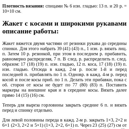
Плотность вязания:
спицами № 6 изн. гладью: 13 п. и 20 р. =
10×10 см.
Жакет с косами и широкими рукавами
описание работы:
Жакет вяжется двумя частями от резинки рукава до середины
спинки. Для этого набрать 39 (41) (43) п., 1 изн. р. вязать лиц.
п. Затем 10 р. резинкой, при этом в последнем р. прибавить,
равномерно распределяя, 7 п. В след. р. распределить п. след.
образом: 17 (18) (19) п. изн. гладью, 12 п. коса, 17 (18) (19) п.
изн. гладью. Отсюда в кажд. 2-м р. после 1-й и перед
последней п. прибавлять по 1 п. Одновр. в кажд. 4-м р. перед
косой и после косы приб. по 1 п. Делать эти прибавки, пока с
об. сторон от косы не будет по 77 (80) (83) п. Поставить
маркеры на внешние края и в середине косы. Вязать далее
прямо 14 (15) (16) см.
Теперь для выреза горловины закрыть средние 6 п. и вязать
перед и спинку отдельно.
Для левой половины переда в кажд. 2-м р. закрыть 1×3, 2×2 и
6×1 (2×3, 2×2 и 5×1) (1×3, 2×2, 6×1) п. Через 23 (25) (27) см от