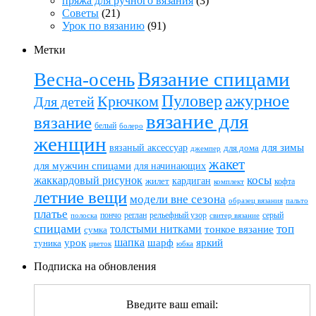
пряжа для ручного вязания
(3)
Советы
(21)
Урок по вязанию
(91)
Метки
Вязание спицами
Весна-осень
ажурное
Пуловер
Крючком
Для детей
вязание для
вязание
белый
болеро
женщин
вязаный аксессуар
для зимы
для дома
джемпер
жакет
для мужчин спицами
для начинающих
жаккардовый рисунок
косы
кардиган
жилет
комплект
кофта
летние вещи
модели вне сезона
пальто
образец вязания
платье
пончо
реглан
рельефный узор
серый
полоска
свитер вязание
спицами
топ
толстыми нитками
тонкое вязание
сумка
шапка
шарф
яркий
урок
туника
цветок
юбка
Подписка на обновления
Введите ваш email: