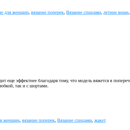
ие для женщин
,
вязание поперек
,
Вязание спицами
,
летние вещи
 еще эффектнее благодаря тому, что модель вяжется в поперечн
юбкой, так и с шортами.
ля женщин
,
вязание поперек
,
Вязание спицами
,
жакет