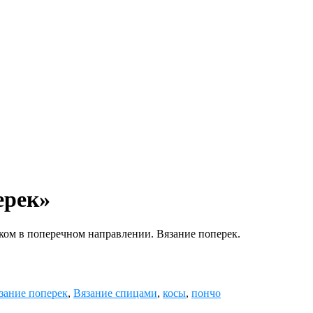
ерек»
ком в поперечном направлении. Вязание поперек.
зание поперек
,
Вязание спицами
,
косы
,
пончо