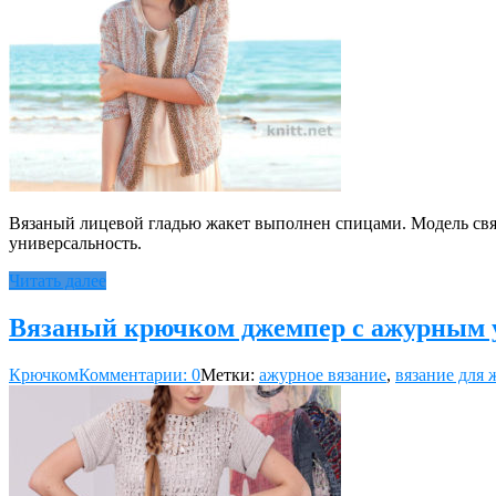
Вязаный лицевой гладью жакет выполнен спицами. Модель связ
универсальность.
Читать далее
Вязаный крючком джемпер с ажурным 
Крючком
Комментарии: 0
Метки:
ажурное вязание
,
вязание для