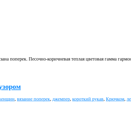
ана поперек. Песочно-коричневая теплая цветовая гамма гармон
узором
 женщин
,
вязание поперек
,
джемпер
,
короткий рукав
,
Крючком
,
л