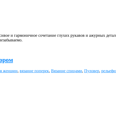
ивое и гармоничное сочетание глухих рукавов и ажурных дета
незабываемо.
зором
ля женщин
,
вязание поперек
,
Вязание спицами
,
Пуловер
,
рельефн