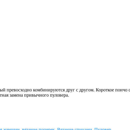
й превосходно комбинируются друг с другом. Короткое пончо 
нтная замена привычного пуловера.
ля женщин
,
вязание поперек
,
Вязание спицами
,
Пуловер