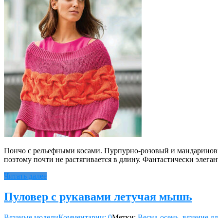
Пончо с рельефными косами. Пурпурно-розовый и мандариновы
поэтому почти не растягивается в длину. Фантастически элега
Читать далее
Пуловер с рукавами летучая мышь
Вязаные модели
Комментарии: 0
Метки:
Весна-осень
,
вязание д