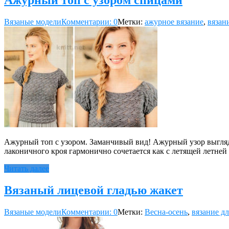
Ажурный топ с узором спицами
Вязаные модели
Комментарии: 0
Метки:
ажурное вязание
,
вязан
Ажурный топ с узором. Заманчивый вид! Ажурный узор выглядит
лаконичного кроя гармонично сочетается как с летящей летней 
Читать далее
Вязаный лицевой гладью жакет
Вязаные модели
Комментарии: 0
Метки:
Весна-осень
,
вязание д