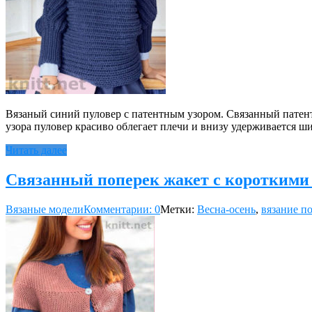
Вязаный синий пуловер с патентным узором. Связанный патент
узора пуловер красиво облегает плечи и внизу удержива­ется 
Читать далее
Связанный поперек жакет с короткими
Вязаные модели
Комментарии: 0
Метки:
Весна-осень
,
вязание п