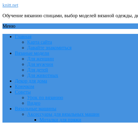
knitt.net
Обучение вязанию спицами, выбор моделей вязаной одежды, де
Меню
Главная
Карта сайта
Давайте знакомиться
Вязаные модели
Для женщин
Для мужчин
Для детей
Для животных
Декор для дома
Крючком
Советы
Урок по вязанию
Видео
Вязальные машины
Аксессуары для вязальных машин
Моталки для пряжи