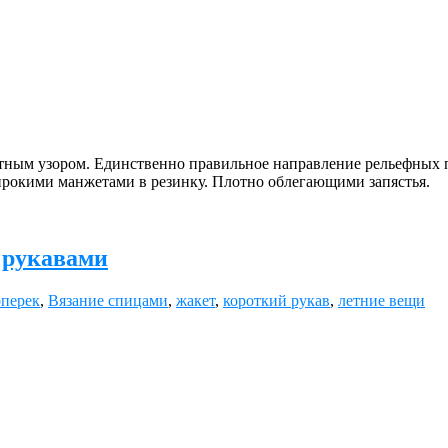
ным узо­ром. Единственно правильное направление рельефных по
широкими манжетами в резинку. Плотно облегающими запястья.
 рукавами
оперек
,
Вязание спицами
,
жакет
,
короткий рукав
,
летние вещи