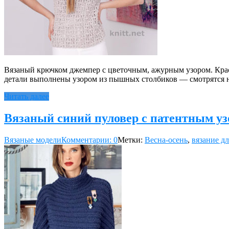
Вязаный крючком джемпер с цветочным, ажурным узором. Крас
детали выполнены узором из пышных столбиков — смотрятся 
Читать далее
Вязаный синий пуловер с патентным у
Вязаные модели
Комментарии: 0
Метки:
Весна-осень
,
вязание д