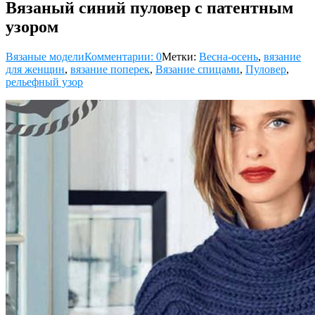
Вязаный синий пуловер с патентным
узором
Вязаные модели
Комментарии: 0
Метки:
Весна-осень
,
вязание
для женщин
,
вязание поперек
,
Вязание спицами
,
Пуловер
,
рельефный узор