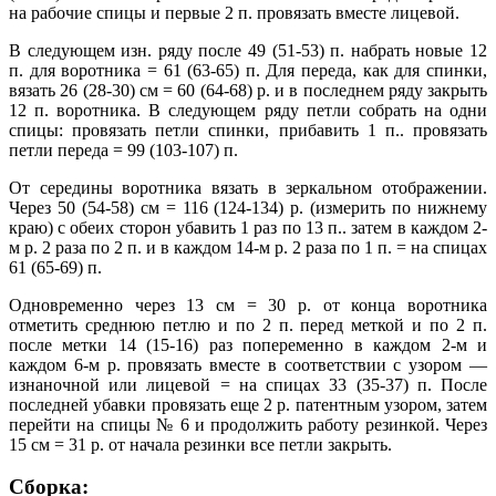
на рабочие спицы и первые 2 п. провязать вместе лицевой.
В следующем изн. ряду после 49 (51-53) п. набрать новые 12
п. для воротника = 61 (63-65) п. Для переда, как для спинки,
вязать 26 (28-30) см = 60 (64-68) р. и в последнем ряду закрыть
12 п. воротника. В следующем ряду петли собрать на одни
спицы: провязать петли спинки, прибавить 1 п.. провязать
петли переда = 99 (103-107) п.
От середины воротника вязать в зеркальном отображении.
Через 50 (54-58) см = 116 (124-134) р. (измерить по нижнему
краю) с обеих сторон убавить 1 раз по 13 п.. затем в каждом 2-
м р. 2 раза по 2 п. и в каждом 14-м р. 2 раза по 1 п. = на спицах
61 (65-69) п.
Одновременно через 13 см = 30 р. от конца воротника
отметить среднюю петлю и по 2 п. перед меткой и по 2 п.
после метки 14 (15-16) раз попеременно в каждом 2-м и
каждом 6-м р. провязать вместе в соответствии с узором —
изнаночной или лицевой = на спицах 33 (35-37) п. После
последней убавки провязать еще 2 р. патентным узором, затем
перейти на спицы № 6 и продолжить работу резинкой. Через
15 см = 31 р. от начала резинки все петли закрыть.
Сборка: