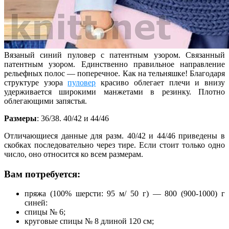
Вязаный синий пуловер с патентным узором. Связанный
патентным узо­ром. Единственно правильное направление
рельефных по­лос — поперечное. Как на тельняш­ке! Благодаря
структуре узора
пуловер
красиво облегает плечи и внизу
удержива­ется широкими манжетами в резинку. Плотно
облегающими запястья.
Размеры
: 36/38. 40/42 и 44/46
Отличающиеся данные для разм. 40/42 и 44/46 приведены в
скобках последовательно через тире. Если стоит только одно
число, оно относится ко всем размерам.
Вам потребуется:
пряжа (100% шерсти: 95 м/ 50 г) — 800 (900-1000) г
синей:
спицы № 6;
круговые спицы № 8 длиной 120 см;