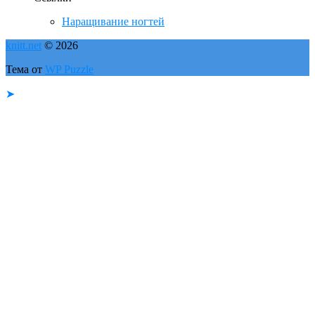
Наращивание ногтей
knitt.net
© 2026
Тема от
WP Puzzle
➤