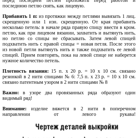
перед последней петлей проложить перед работой и
последнюю петлю снять, как лицевую.
Прибавить 1 п:
из протяжки между петлями вывязать 1 лиц.
скрещенную или 1 изн. скрещенную. От края прибавить
несколько петель: в начале ряда правую спицу ввести в кром.
петлю, как при лицевом вязании, захватить и вытянуть нить,
но петлю со спицы не сбрасывать. Затем левой спицей
подхватить нить с правой спицы = новая петля. После этого
из новой петли вытянуть нить и также подхватить ее левой
спицей. Прием повторять, пока на левой спице не наберется
нужное количество петель.
Плотность вязания:
15 п. х 20 р. = 10 х 10 см. связано
резинкой в 2 нити спицами № 6: 7,5 п. х 23 р. = 10 х 10 см.
связано патентным узором в 2 нити спицами № 8
Важно:
в узоре два провязанных ряда образуют один
видимый ряд!
Внимание:
изделие вяжется в 2 нити в поперечном
направлении от левого рукава!