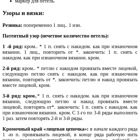
маркер для петель.
Узоры и вязки:
Резинка:
попеременно 1 лиц.. 1 изн.
Патентный узор (нечетное количество петель):
1 -й ряд:
кром.. * 1 п. снять с накидом. как при изнаночном
вязании. 1 лиц., повторить от *. закончить: 1 п. снять с
накидом. как при изнаночном вязании. кром.
2-й ряд:
кром.. * петлю с накидом провязать вместе лицевой,
следующую петлю снять с накидом. как при изнаночном
вязании, повторять от *. закончить: петлю и накид провязать
вместе лицевой, кром.
3-й ряд: кром.
.* 1 п. снять с накидом. как при изнаночном
вязании, следующую петлю и накид провязать вместе
лицевой, повторять от*. закончить: 1 п. снять с накидом. как
при изнаночном вязании. кром. С 1-го по 3-й ряды выполнить
1 раз. затем повторять 2-й и 3-й ряды.
Кромочный край «лицевая цепочка»:
в начале каждого ряда
1 -ю п. провязывать лицевой, в конце ряда рабочую нить