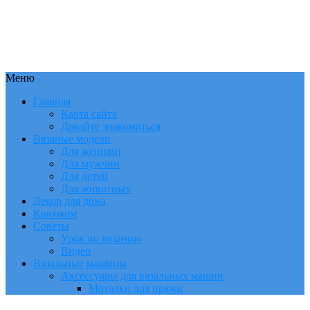
Меню
Главная
Карта сайта
Давайте знакомиться
Вязаные модели
Для женщин
Для мужчин
Для детей
Для животных
Декор для дома
Крючком
Советы
Урок по вязанию
Видео
Вязальные машины
Аксессуары для вязальных машин
Моталки для пряжи