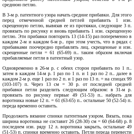
среднюю петлю.
В 3-м р. патентного узора начать средние прибавки. Для этого
перед отмеченной средней петлей прибавить 1 изн.
скрещенную петлю, вывязав ее из протяжки, следующие 3 п.
провязать по рисунку и вновь прибавить 1 изн. скрещенную
петлю. Эти прибавки повторить 13 (14-15) раз попеременно в
каждом 2-м и каждом 6-м р.. при этом учесть, что в рядах с
прибавками поочередно прибавлять лиц. скрещенные и изн.
скрещенные петли = 61 (65-69) п.. таким образом включая
прибавляемые петли в патентный узор.
Одновременно в 26-м р. с обеих сторон прибавить по 1 п..
затем в каждом 14-м р. 1 раз по 1 п. и 1 раз по 2 п.. далее в
каждом 2-м р. еще 1 раз по 2 п. и 1 раз по 13 п. = на спицах 99
(103-107) п. Через 13 см = 30 р. от последней средней
прибавки петли разделить следующим образом: в 31-м р.
провязать по рисунку первые 49 (51-53) п.. набрать для
воротника новые 12 п. = 61 (63-65) п.. остальные 50 (52-54) п.
переда временно оставить.
Продолжить вязание спинки патентным узором. Вязать, пока
ширина воротника не составит 26 (28-30) см = 60 (64-68) р. 8
последнем изн. ряду 12 л. воротника закрыть, остальные 49
(51-53) п. спинки временно оставить. Петли переда перевести