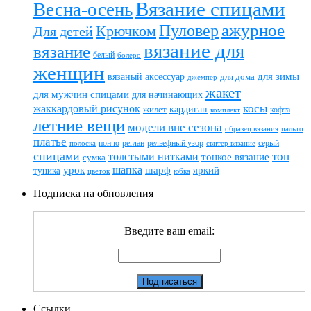
Вязание спицами
Весна-осень
ажурное
Пуловер
Крючком
Для детей
вязание для
вязание
белый
болеро
женщин
вязаный аксессуар
для зимы
для дома
джемпер
жакет
для мужчин спицами
для начинающих
жаккардовый рисунок
косы
кардиган
жилет
комплект
кофта
летние вещи
модели вне сезона
пальто
образец вязания
платье
пончо
реглан
рельефный узор
серый
полоска
свитер вязание
спицами
топ
толстыми нитками
тонкое вязание
сумка
шапка
шарф
яркий
урок
туника
цветок
юбка
Подписка на обновления
Введите ваш email:
Ссылки