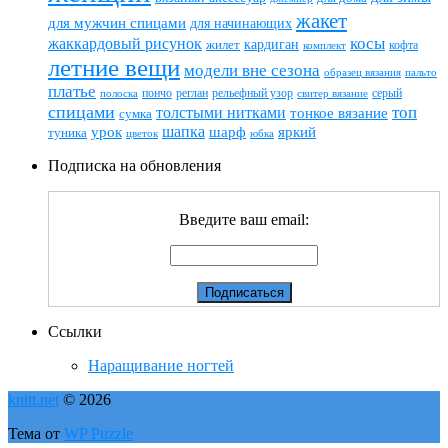
жакет
для мужчин спицами
для начинающих
жаккардовый рисунок
косы
кардиган
жилет
комплект
кофта
летние вещи
модели вне сезона
пальто
образец вязания
платье
пончо
реглан
рельефный узор
серый
полоска
свитер вязание
спицами
топ
толстыми нитками
тонкое вязание
сумка
шапка
шарф
яркий
урок
туника
цветок
юбка
Подписка на обновления
Введите ваш email:
Ссылки
Наращивание ногтей
knitt.net
© 2026
Тема от
WP Puzzle