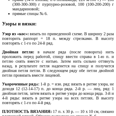
(300-300-300) г пурпурно-розовой, 100 (100-200-200) г
мандариновой;
прямые спицы № 6.
Узоры и вязки:
Узор из «кос»:
вязать по приведенной схеме. В ширину 2 раза
повторить раппорт = 18 п. между стрелками. В высоту
повторять с 1-го по 24-й ряд.
Двойная петля:
в начале ряда (после поворота) нить
проложить перед работой, спицу ввести справа в 1-ю п. и
петлю снять вместе с нитью. Затем нить сильно оттянуть
назад, в результате петля наденется на спицу и получится
двойная петля петли. В следующем ряду обе петли двойной
петли провязать вместе лицевой.
Укороченные ряд
ы: 1-й р. = изн. ряд: вязать в ритме узора, не
доходя 12 (12-14-17) п. до конца ряда. 2-й р. — лиц, ряд: 1
двойная петля, затем вязать в ритме узора до конца ряда. 3-й и
4-й ряды: вязать в ритме узора на всех петлях. В высоту
повторять с 1-го по 4-й ряд.
ПЛОТНОСТЬ ВЯЗАНИЯ:
17 п. х 30 р. — 10 х 10 см, связано