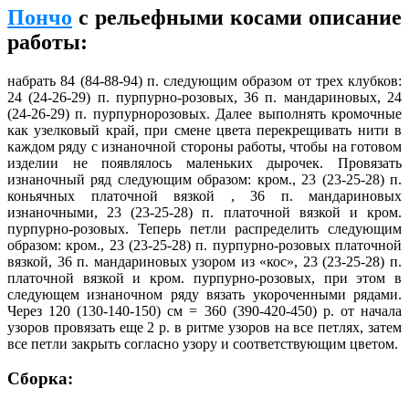
Пончо
с рельефными косами описание
работы:
набрать 84 (84-88-94) п. следующим образом от трех клубков:
24 (24-26-29) п. пурпурно-розовых, 36 п. мандариновых, 24
(24-26-29) п. пурпурнорозовых. Далее выполнять кромочные
как узелковый край, при смене цвета перекрещивать нити в
каждом ряду с изнаночной стороны работы, чтобы на готовом
изделии не появлялось маленьких дырочек. Провязать
изнаночный ряд следующим образом: кром., 23 (23-25-28) п.
коньячных платочной вязкой , 36 п. мандариновых
изнаночными, 23 (23-25-28) п. платочной вязкой и кром.
пурпурно-розовых. Теперь петли распределить следующим
образом: кром., 23 (23-25-28) п. пурпурно-розовых платочной
вязкой, 36 п. мандариновых узором из «кос», 23 (23-25-28) п.
платочной вязкой и кром. пурпурно-розовых, при этом в
следующем изнаночном ряду вязать укороченными рядами.
Через 120 (130-140-150) см = 360 (390-420-450) р. от начала
узоров провязать еще 2 р. в ритме узоров на все петлях, затем
все петли закрыть согласно узору и соответствующим цветом.
Сборка: