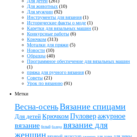
Для детей
(261)
Для животных
(10)
Для мужчин
(92)
Инструменты для вязания
(1)
Исторические факты о моде
(1)
Каретки для вязальных машин
(1)
Конкурсные работы
(6)
Крючком
(313)
Моталки для пряжи
(5)
Новости
(10)
Образцы
(40)
Программное обеспечение для вязальных машин
(1)
пряжа для ручного вязания
(3)
Советы
(21)
Урок по вязанию
(91)
Метки
Вязание спицами
Весна-осень
ажурное
Пуловер
Крючком
Для детей
вязание для
вязание
белый
болеро
женщин
вязаный аксессуар
для зимы
для дома
джемпер