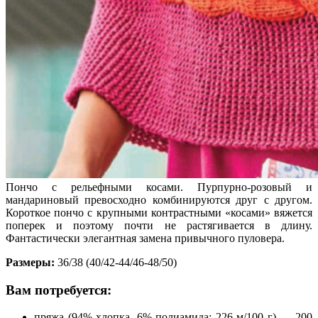
Пончо с рельефными косами. Пурпурно-розовый и
мандариновый превосходно комбинируются друг с другом.
Короткое пончо с крупными контрастными «косами» вяжется
поперек и поэтому почти не растягивается в длину.
Фантастически элегантная замена привычного пуловера.
Размеры:
36/38 (40/42-44/46-48/50)
Вам потребуется:
пряжа (94% хлопка, 6% полиамида; 226 м/100 г) — 200