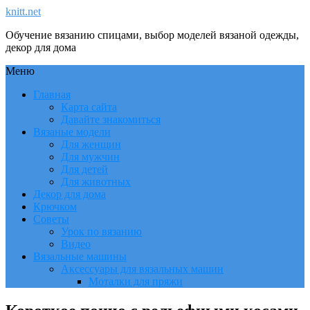
knitt.net
Обучение вязанию спицами, выбор моделей вязаной одежды,
декор для дома
Меню
Главная
Карта сайта
Давайте знакомиться
Вязаные модели
Для женщин
Для мужчин
Для детей
Для животных
Декор для дома
Крючком
Советы
Урок по вязанию
Видео
Вязальные машины
Аксессуары для вязальных машин
Моталки для пряжи