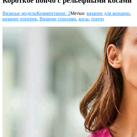
Короткое пончо с рельефными косами
Вязаные модели
Комментарии: 2
Метки:
вязание для женщин
,
вязание поперек
,
Вязание спицами
,
косы
,
пончо