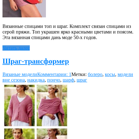
Вязанные спицами топ и шраг. Комплект связан спицами из
серой пряжи. Топ украшен ярко красными цветами и поясом.
Эта вязанная спицами дань моде 50-х годов.
Читать далее
Шраг-трансформер
Вязаные модели
Комментарии: 1
Метки:
болеро
,
косы
,
модели
вне сезона
,
накидка
,
пончо
,
шарф
,
шраг