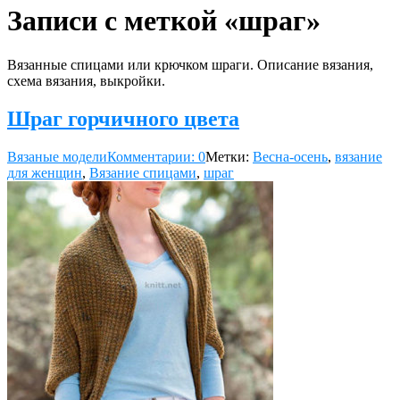
Записи с меткой «шраг»
Вязанные спицами или крючком шраги. Описание вязания,
схема вязания, выкройки.
Шраг горчичного цвета
Вязаные модели
Комментарии: 0
Метки:
Весна-осень
,
вязание
для женщин
,
Вязание спицами
,
шраг