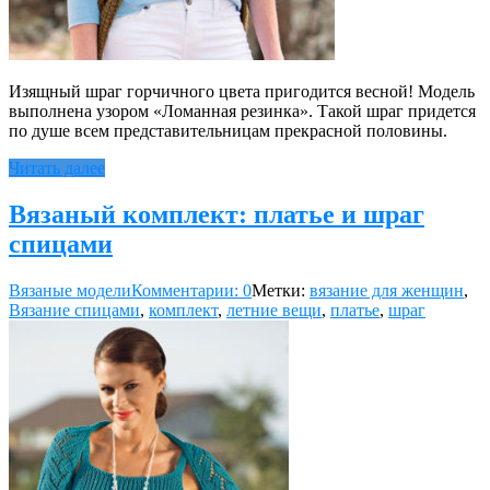
Изящный шраг горчичного цвета пригодится весной! Модель
выполнена узором «Ломанная резинка». Такой шраг придется
по душе всем представительницам прекрасной половины.
Читать далее
Вязаный комплект: платье и шраг
спицами
Вязаные модели
Комментарии: 0
Метки:
вязание для женщин
,
Вязание спицами
,
комплект
,
летние вещи
,
платье
,
шраг