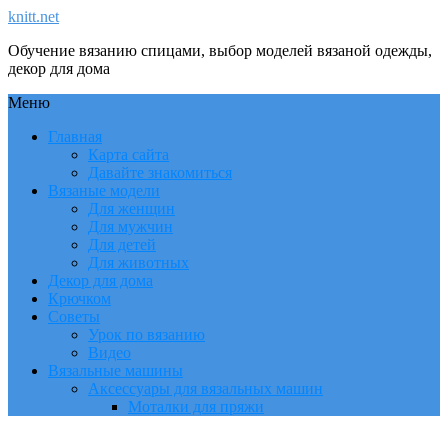
knitt.net
Обучение вязанию спицами, выбор моделей вязаной одежды,
декор для дома
Меню
Главная
Карта сайта
Давайте знакомиться
Вязаные модели
Для женщин
Для мужчин
Для детей
Для животных
Декор для дома
Крючком
Советы
Урок по вязанию
Видео
Вязальные машины
Аксессуары для вязальных машин
Моталки для пряжи