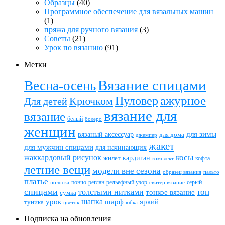
Образцы
(40)
Программное обеспечение для вязальных машин
(1)
пряжа для ручного вязания
(3)
Советы
(21)
Урок по вязанию
(91)
Метки
Вязание спицами
Весна-осень
ажурное
Пуловер
Крючком
Для детей
вязание для
вязание
белый
болеро
женщин
вязаный аксессуар
для зимы
для дома
джемпер
жакет
для мужчин спицами
для начинающих
жаккардовый рисунок
косы
кардиган
жилет
комплект
кофта
летние вещи
модели вне сезона
пальто
образец вязания
платье
пончо
реглан
рельефный узор
серый
полоска
свитер вязание
спицами
топ
толстыми нитками
тонкое вязание
сумка
шапка
шарф
яркий
урок
туника
цветок
юбка
Подписка на обновления