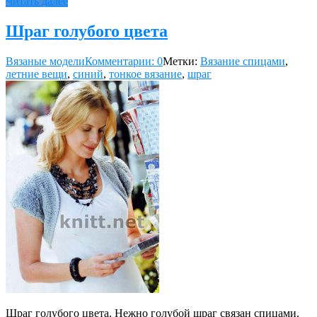
Читать далее
Шраг голубого цвета
Вязаные модели
Комментарии: 0
Метки:
Вязание спицами
,
летние вещи
,
синий
,
тонкое вязание
,
шраг
Шраг голубого цвета. Нежно голубой шраг связан спицами.