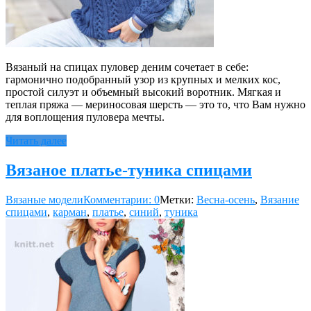
Вязаный на спицах пуловер деним сочетает в себе:
гармонично подобранный узор из крупных и мелких кос,
простой силуэт и объемный высокий воротник. Мягкая и
теплая пряжа — мериносовая шерсть — это то, что Вам нужно
для воплощения пуловера мечты.
Читать далее
Вязаное платье-туника спицами
Вязаные модели
Комментарии: 0
Метки:
Весна-осень
,
Вязание
спицами
,
карман
,
платье
,
синий
,
туника