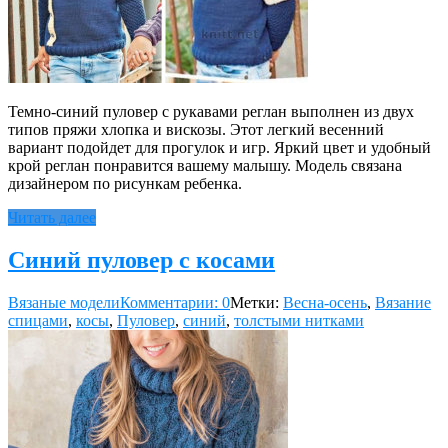
Темно-синий пуловер с рукавами реглан выполнен из двух
типов пряжи хлопка и вискозы. Этот легкий весенний
вариант подойдет для прогулок и игр. Яркий цвет и удобный
крой реглан понравится вашему малышу. Модель связана
дизайнером по рисункам ребенка.
Читать далее
Синий пуловер с косами
Вязаные модели
Комментарии: 0
Метки:
Весна-осень
,
Вязание
спицами
,
косы
,
Пуловер
,
синий
,
толстыми нитками