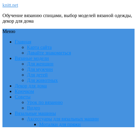
knitt.net
Обучение вязанию спицами, выбор моделей вязаной одежды,
декор для дома
Меню
Главная
Карта сайта
Давайте знакомиться
Вязаные модели
Для женщин
Для мужчин
Для детей
Для животных
Декор для дома
Крючком
Советы
Урок по вязанию
Видео
Вязальные машины
Аксессуары для вязальных машин
Моталки для пряжи