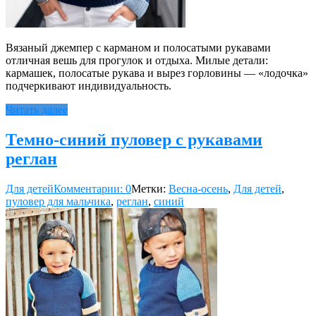
Вязаный джемпер с карманом и полосатыми рукавами
отличная вешь для прогулок и отдыха. Милые детали:
кармашек, полосатые рукава и вырез горловины — «лодочка»
подчеркивают индивидуальность.
Читать далее
Темно-синий пуловер с рукавами
реглан
Для детей
Комментарии: 0
Метки:
Весна-осень
,
Для детей
,
пуловер для мальчика
,
реглан
,
синий