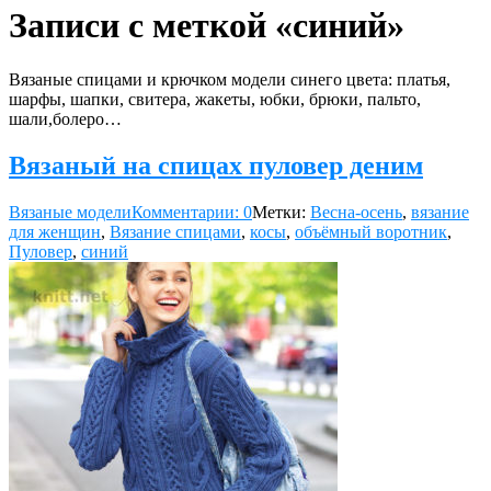
Записи с меткой «синий»
Вязаные спицами и крючком модели синего цвета: платья,
шарфы, шапки, свитера, жакеты, юбки, брюки, пальто,
шали,болеро…
Вязаный на спицах пуловер деним
Вязаные модели
Комментарии: 0
Метки:
Весна-осень
,
вязание
для женщин
,
Вязание спицами
,
косы
,
объёмный воротник
,
Пуловер
,
синий