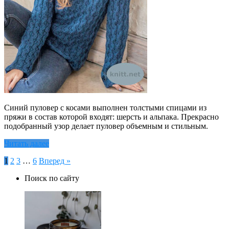
Синий пуловер с косами выполнен толстыми спицами из
пряжи в состав которой входят: шерсть и альпака. Прекрасно
подобранный узор делает пуловер объемным и стильным.
Читать далее
Пагинация
1
2
3
…
6
Вперед »
записей
Поиск по сайту