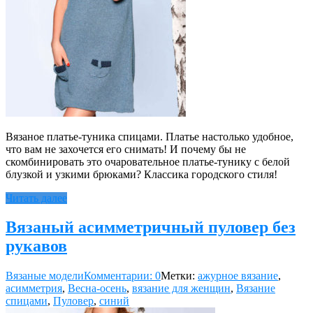
Вязаное платье-туника спицами. Платье настолько удобное,
что вам не захочется его снимать! И почему бы не
скомбинировать это очаровательное платье-тунику с белой
блузкой и узкими брюками? Классика городского стиля!
Читать далее
Вязаный асимметричный пуловер без
рукавов
Вязаные модели
Комментарии: 0
Метки:
ажурное вязание
,
асимметрия
,
Весна-осень
,
вязание для женщин
,
Вязание
спицами
,
Пуловер
,
синий