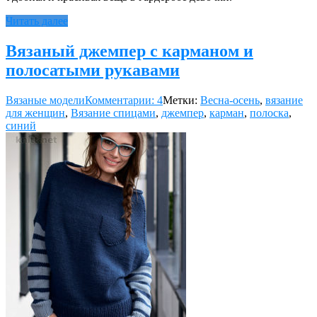
Читать далее
Вязаный джемпер с карманом и
полосатыми рукавами
Вязаные модели
Комментарии: 4
Метки:
Весна-осень
,
вязание
для женщин
,
Вязание спицами
,
джемпер
,
карман
,
полоска
,
синий