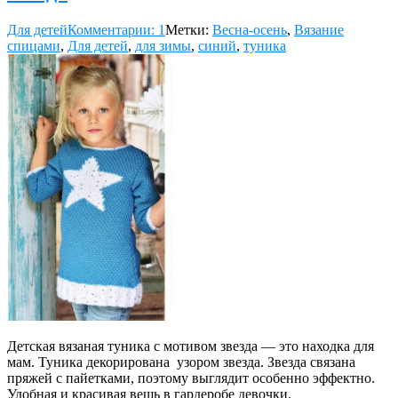
Для детей
Комментарии: 1
Метки:
Весна-осень
,
Вязание
спицами
,
Для детей
,
для зимы
,
синий
,
туника
Детская вязаная туника с мотивом звезда — это находка для
мам. Туника декорирована узором звезда. Звезда связана
пряжей с пайетками, поэтому выглядит особенно эффектно.
Удобная и красивая вещь в гардеробе девочки.