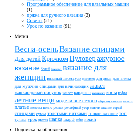
Программное обеспечение для вязальных машин
(1)
пряжа для ручного вязания
(3)
Советы
(21)
Урок по вязанию
(91)
Метки
Вязание спицами
Весна-осень
ажурное
Пуловер
Крючком
Для детей
вязание для
вязание
белый
болеро
женщин
вязаный аксессуар
для зимы
для дома
джемпер
жакет
для мужчин спицами
для начинающих
жаккардовый рисунок
косы
кардиган
жилет
комплект
кофта
летние вещи
модели вне сезона
пальто
образец вязания
платье
пончо
реглан
рельефный узор
серый
полоска
свитер вязание
спицами
топ
толстыми нитками
тонкое вязание
сумка
шапка
шарф
яркий
урок
туника
цветок
юбка
Подписка на обновления