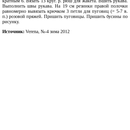
кратным 6. Вязать 13 круг. р. рюш для жакета. Вшить рукава.
Выполнить швы рукава. На 19 см резинки правой полочки
равномерно вывязать крючком 3 петли для пуговиц (= 5-7 в.
п.) розовой пряжей. Пришить пуговицы. Пришить бусины по
рисунку.
Источник:
Verena, №-4 зима 2012