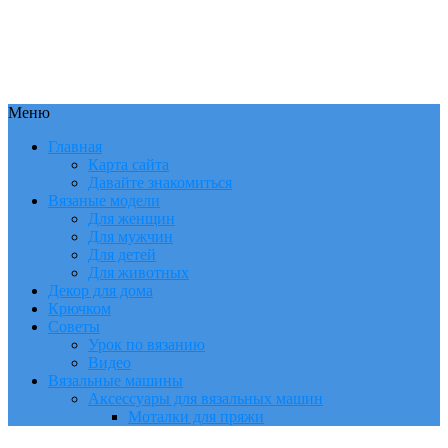
Меню
Главная
Карта сайта
Давайте знакомиться
Вязаные модели
Для женщин
Для мужчин
Для детей
Для животных
Декор для дома
Крючком
Советы
Урок по вязанию
Видео
Вязальные машины
Аксессуары для вязальных машин
Моталки для пряжи