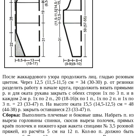
После жаккардового узора продолжить лиц. гладью розовым
цветом. Через 12,5
(11,5-11,5) см = 34 (30-30) р. от резинки
разделить работу в начале круга, продолжить вязать прямыми
р. и для оката рукава закрыть с обеих сторон 1х по 3 п. и в
каждом 2-м р. 1х по 2 п., 20 (18-16)х по 1 п., 1х по 2 п. и 1х по
3 п. = 23 (33-47) п. На высоте оката 15,5 (14,5-12,5) см = 48
(44-38) р. закрыть оставшиеся 23 (33-47) п.
Сборка:
Выполнить плечевые и боковые швы. Набрать п. из
выреза горловины спинки, скосов выреза полочек, прямых
краёв полочек и нижнего края жакета спицами № 3,5 розовой
пряжей, из расчёта 5 см на 12 п. Кол-во п. должно быть