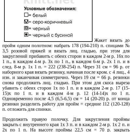
Жакет вязать до
пройм одним полотном: набрать 178 (194-210) п. спицами №
3,5 розовой пряжей и вязать лиц. гладью, при этом для
закруглений
прибавить с обеих сторон в каждом 2-м р. 16х по
1 п., в каждом 4-м р. Зх по
1 п., в каждом 6-м р. 2х 1 п. и в
след. 8-м p. 1х 1 п. = 222 (238-254) п. Через
31 см = 96 р. от
наборного края вязать резинку, начиная после кром. с 4
лиц., 4
изн. и заканчивая симметрично. Через 19 см = 66 р. резинки
снова
продолжить лиц. гладью. При этом для скоса выреза
убавить с обеих сторон
1х по 1 п. и в каждом 2-м р. 17 (15-
15)х по 1 п. и в каждом 4-м р. 12 (14-14)х
по 1 п.
Одновременно после 4,5 (6,5-6,5) см = 14
(20-20) р. от конца
резинки разделить работу для пройм = средние 112 (120-128)
п. отложить для спинки.
Продолжить правую полочку. Для закругления проймы
закрыть с внутреннего
края 1х 3 п. и в каждом 2-м р. 1х 2 п. и
2х по 1 п. На высоте проймы 22,5 см =
70 р. закрыть