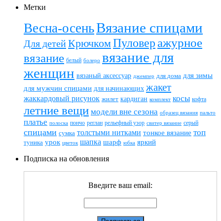
Метки
Вязание спицами
Весна-осень
ажурное
Пуловер
Крючком
Для детей
вязание для
вязание
белый
болеро
женщин
вязаный аксессуар
для зимы
для дома
джемпер
жакет
для мужчин спицами
для начинающих
жаккардовый рисунок
косы
кардиган
жилет
комплект
кофта
летние вещи
модели вне сезона
пальто
образец вязания
платье
пончо
реглан
рельефный узор
серый
полоска
свитер вязание
спицами
топ
толстыми нитками
тонкое вязание
сумка
шапка
шарф
яркий
урок
туника
цветок
юбка
Подписка на обновления
Введите ваш email: