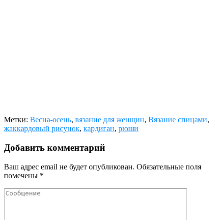
Метки:
Весна-осень
,
вязание для женщин
,
Вязание спицами
,
жаккардовый рисунок
,
кардиган
,
рюши
Добавить комментарий
Ваш адрес email не будет опубликован.
Обязательные поля
помечены
*