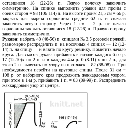
оставшиеся 18 (22-26) п. Левую полочку закончить
симметрично. На спинке выполнить убавки для пройм с
обеих сторон = 98 (106-114) п.
На высоте пройм 21,5 см = 66 р.
закрыть для выреза горловины средние 62
п. и сначала
закончить левую сторону. Через 1 см = 2 р. от начала
горловины
закрыть оставшиеся 18 (22-26) п. Правую сторону
закончить симметрично.
Рукава:
набрать 48 (48-56) п. спицами № 3,5 розовой пряжей,
равномерно распределить п. на носочных 4 спицах — 12 (12-
14) п. на спицу — и вязать по кругу резинку. Пометить начало
круга. Для скосов рукава прибавить в начале каждого 6-го р.
17 (12-10)х по 2 п. и в каждом 4-м р. 0 (8-11) х по 2 п., для
этого 2 п. вывязать по узору из протяжек = 82 (88-98) п. При
необходимости перейти на круговые спицы. После 31 см =
108 р. от наборного края продолжить жаккардовым узором,
при этом в 1-м р. прибавить 1 п. = 83 (89-99) п. Распределить
жаккардовый узор от центра.