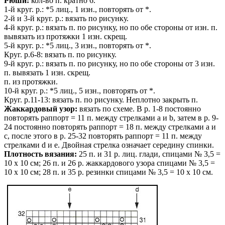
Рюши:
кол-во п. кратно 6.
1-й круг. р.: *5 лиц., 1 изн., повторять от *.
2-й и 3-й круг. р.: вязать по рисунку.
4-й круг. р.: вязать п. по рисунку, но по обе стороны от изн. п.
вывязать из протяжки 1 изн. скрещ.
5-й круг. р.: *5 лиц., 3 изн., повторять от *.
Круг. р.6-8: вязать п. по рисунку.
9-й круг. р.: вязать п. по рисунку, но по обе стороны от 3 изн.
п. вывязать 1 изн. скрещ.
п. из протяжки.
10-й круг. р.: *5 лиц., 5 изн., повторять от *.
Круг. р.11-13: вязать п. по рисунку. Неплотно закрыть п.
Жаккардовый узор:
вязать по схеме. В р. 1-8 постоянно
повторять раппорт = 11 п. между стрелками а и b, затем в р. 9-
24 постоянно повторять раппорт = 18 п. между стрелками а и
с, после этого в р. 25-32 повторять раппорт = 11 п. между
стрелками d и е. Двойная стрелка означает середину спинки.
Плотность вязания:
25 п. и 31 р. лиц. глади, спицами № 3,5 =
10 х
10 см; 26 п. и 26 р. жаккардового узора спицами № 3,5 =
10 х 10 см; 28
п. и 35 р. резинки спицами № 3,5 = 10 х 10 см.