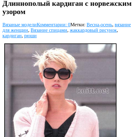
Длиннополый кардиган с норвежским
узором
Вязаные модели
Комментарии: 0
Метки:
Весна-осень
,
вязание
для женщин
,
Вязание спицами
,
жаккардовый рисунок
,
кардиган
,
рюши