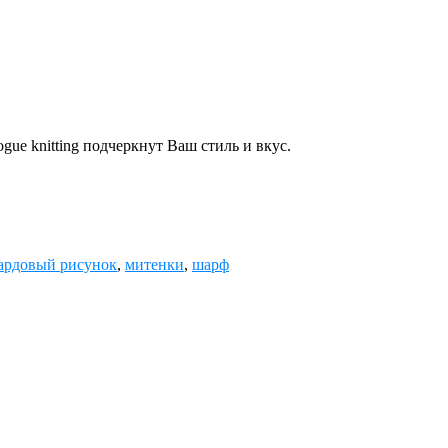
ue knitting подчеркнут Ваш стиль и вкус.
ардовый рисунок
,
митенки
,
шарф