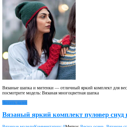
Вязаные шапка и митенки — отличный яркий комплект для весн
посмотрите модель: Вязаная многоцветная шапка
Читать далее
Вязаный яркий комплект пуловер снуд 
Вязаные модели
Комментарии: 0
Метки:
Весна-осень
,
Вязание с