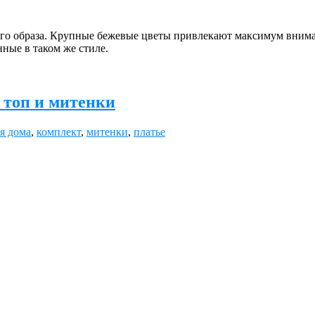
сего образа. Крупные бежевые цветы привлекают максимум вни
ные в таком же стиле.
 топ и митенки
я дома
,
комплект
,
митенки
,
платье