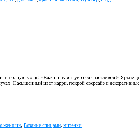
а в полную мощь! «Вяжи и чувствуй себя счастливой!» Яркие цв
лучах! Насыщенный цвет карри, покрой оверсайз и декоративны
ля женщин
,
Вязание спицами
,
митенки