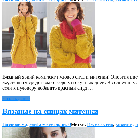
Вязаный яркий комплект пуловер снуд и митенки! Энергия цвет
же, лучшим средством от серых и скучных дней. В солнечных 
если к пуловеру добавить красный снуд …
Читать далее
Вязаные на спицах митенки
Вязаные модели
Комментарии: 0
Метки:
Весна-осень
,
вязание д