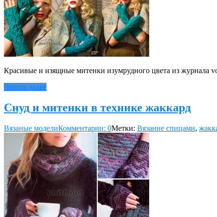
Красивые и изящные митенки изумрудного цвета из журнала vog
Читать далее
Снуд и митенки в технике жаккард
Вязаные модели
Комментарии: 0
Метки:
Вязание спицами
,
жакк