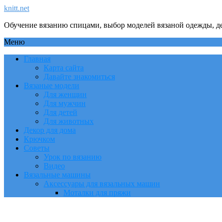
knitt.net
Обучение вязанию спицами, выбор моделей вязаной одежды, де
Меню
Главная
Карта сайта
Давайте знакомиться
Вязаные модели
Для женщин
Для мужчин
Для детей
Для животных
Декор для дома
Крючком
Советы
Урок по вязанию
Видео
Вязальные машины
Аксессуары для вязальных машин
Моталки для пряжи