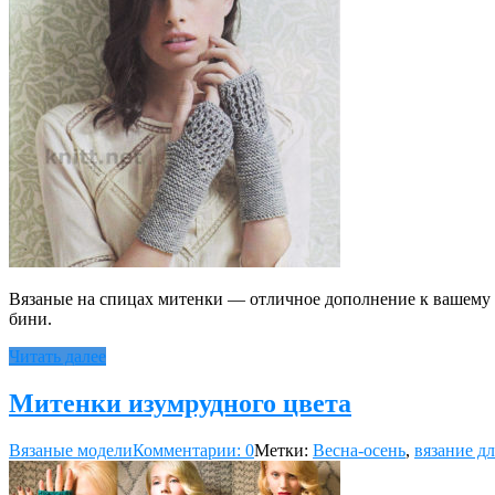
Вязаные на спицах митенки — отличное дополнение к вашему о
бини.
Читать далее
Митенки изумрудного цвета
Вязаные модели
Комментарии: 0
Метки:
Весна-осень
,
вязание д