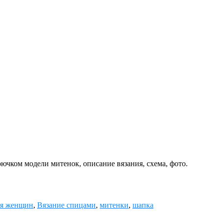
чком модели митенок, описание вязания, схема, фото.
ля женщин
,
Вязание спицами
,
митенки
,
шапка