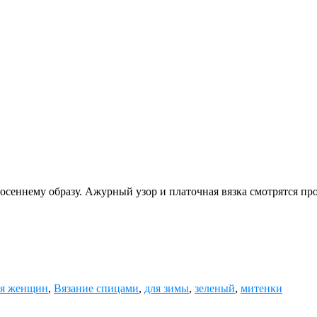
сеннему образу. Ажурный узор и платочная вязка смотрятся пр
ля женщин
,
Вязание спицами
,
для зимы
,
зеленый
,
митенки