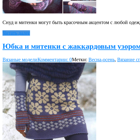
Снуд и митенки могут быть красочным акцентом с любой одежд
Читать далее
Юбка и митенки с жаккардовым узоро
Вязаные модели
Комментарии: 0
Метки:
Весна-осень
,
Вязание с