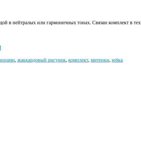
ой в нейтралых или гармоничных тонах. Связан комплект в тех
м
пицами
,
жаккардовый рисунок
,
комплект
,
митенки
,
юбка