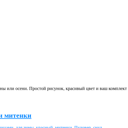
ы или осени. Простой рисунок, красивый цвет и ваш комплект 
и митенки
пицами
,
для зимы
,
красный
,
митенки
,
Пуловер
,
снуд