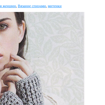
ля женщин
,
Вязание спицами
,
митенки