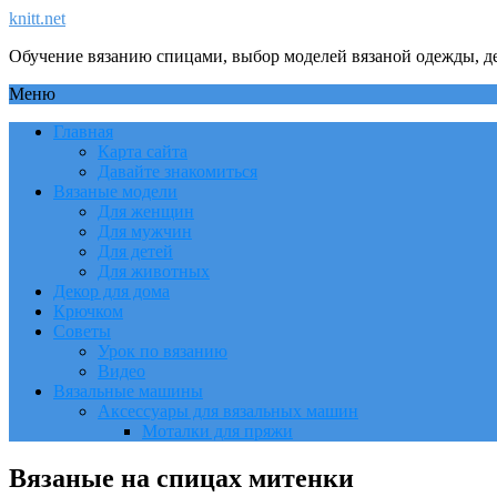
knitt.net
Обучение вязанию спицами, выбор моделей вязаной одежды, де
Меню
Главная
Карта сайта
Давайте знакомиться
Вязаные модели
Для женщин
Для мужчин
Для детей
Для животных
Декор для дома
Крючком
Советы
Урок по вязанию
Видео
Вязальные машины
Аксессуары для вязальных машин
Моталки для пряжи
Вязаные на спицах митенки