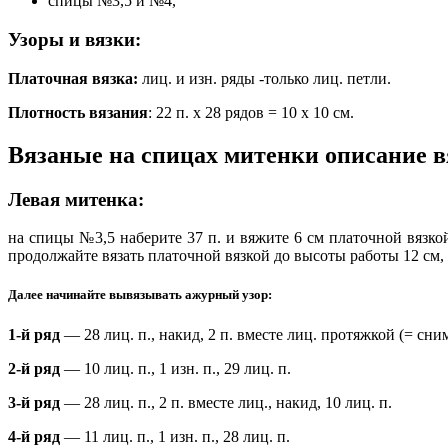
спицы №3,5 и №4,
Узоры и вязки:
Платочная вязка:
лиц. и изн. ряды -только лиц. петли.
Плотность вязания
: 22 п. х 28 рядов = 10 х 10 см.
Вязаные на спицах митенки описание в
Левая митенка:
на спицы №3,5 наберите 37 п. и вяжите 6 см платочной вязко
продолжайте вязать платочной вязкой до высоты работы 12 см, 
Далее начинайте вывязывать ажурный узор:
1-й ряд
— 28 лиц. п., накид, 2 п. вместе лиц. протяжкой (= сним
2-й ряд
— 10 лиц. п., 1 изн. п., 29 лиц. п.
3-й ряд
— 28 лиц. п., 2 п. вместе лиц., накид, 10 лиц. п.
4-й ряд
— 11 лиц. п., 1 изн. п., 28 лиц. п.