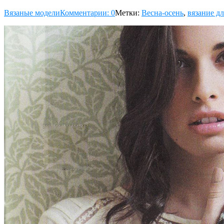
Вязаные модели
Комментарии: 0
Метки:
Весна-осень
,
вязание д