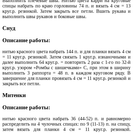
Выполнить плечевые швы. Нитью цвета карри на круговые
спицы набрать по краю горловины 74 п. и вязать 4 см = 13
круг.р. резинкой. Затем закрыть все петли. Вшить рукава и
выполнить швы рукавов и боковые швы.
Снуд
Описание работы:
нитью красного цвета набрать 144 п. и для планки вязать 4 см
= 11 круг.р. резинкой. Затем связать 1 круг.р. изнаночными и
далее выполнить 64 круг.р. = повторить 2 раза с 1-го по 32-й
круг.р. узором «Ромбы с шишечками» С, при этом в ширину
выполнить 3 раппорта = 48 п. в каждом круговом ряду. В
завершение для планки провязать 4 см = 11 круг.р. резинкой и
закрыть все петли.
Митенки
Описание работы:
нитью красного цвета набрать 36 (44-52) п. и равномерно
распределить на 4 чулочных спицах: по 9 (11-13) п. на спицу,
затем вязать для планки 4 см = 11 круг.р. резинкой.