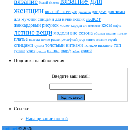
вязание для
вязание
белый
болеро
женщин
вязаный аксессуар
для зимы
для дома
джемпер
жакет
для мужчин спицами
для начинающих
жаккардовый рисунок
косы
кардиган
жилет
комплект
кофта
летние вещи
модели вне сезона
пальто
образец вязания
платье
пончо
реглан
рельефный узор
серый
полоска
свитер вязание
спицами
топ
толстыми нитками
тонкое вязание
сумка
шапка
шарф
яркий
урок
туника
цветок
юбка
Подписка на обновления
Введите ваш email:
Ссылки
Наращивание ногтей
knitt.net
© 2026