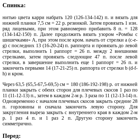
Спинка:
нитью цвета карри набрать 120 (126-134-142) п. и вязать для
нижней планки 7,5 см = 22 р. резинкой. Затем провязать 1 изн.
ряд лицевыми, при этом равномерно прибавить 8 п. = 128
(134-142-150) п. Далее продолжить вязать узором «Ромбы с
шишечками» А, при этом после кром. начать от стрелки a (c-e-
g) с последних 13 (16-20-24) п. раппорта и провязать до левой
стрелки, выполнить 1 раппорт = 26 п. между 2 внешними
стрелками, затем провязать следующие 47 п. после левой
стрелки, в завершение выполнить еще 1 раппорт = 26 п. и
закончить первыми 14 (17-21-25) п. раппорта от стрелки b (d-f-
h) и кром.
Через 63,5 (65,5-67,5-69,5) см = 180 (186-192-198) р. от нижней
планки закрыть с обеих сторон для плечевых скосов 1 раз по
11 (11-12-13) п., затем в каждом 2-м р. 3 раза по 11 (12-13-14) п.
Одновременно с началом плечевых скосов закрыть средние 28
п. горловины и сначала закончить левую сторону. Для
закругления выреза закрыть с внутреннего края в каждом 2-м
р. 1 раз 4 п. и 1 раз 2 п. Другую сторону закончить
симметрично.
Перед: