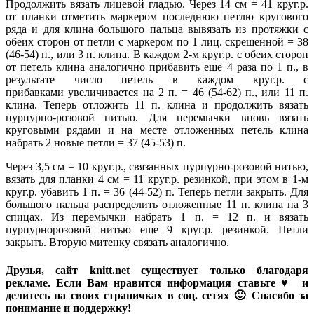
Продолжить вязать лицевой гладью. Через 14 см = 41 круг.р.
от планки отметить маркером последнюю петлю кругового
ряда и для клина большого пальца вывязать из протяжки с
обеих сторон от петли с маркером по 1 лиц. скрещенной = 38
(46-54) п., или 3 п. клина. В каждом 2-м круг.р. с обеих сторон
от петель клина аналогично прибавить еще 4 раза по 1 п., в
результате число петель в каждом круг.р. с
прибавками увеличивается на 2 п. = 46 (54-62) п., или 11 п.
клина. Теперь отложить 11 п. клина и продолжить вязать
пурпурно-розовой нитью. Для перемычки вновь вязать
круговыми рядами и на месте отложенных петель клина
набрать 2 новые петли = 37 (45-53) п.
Через 3,5 см = 10 круг.р., связанных пурпурно-розовой нитью,
вязать для планки 4 см = 11 круг.р. резинкой, при этом в 1-м
круг.р. убавить 1 п. = 36 (44-52) п. Теперь петли закрыть. Для
большого пальца распределить отложенные 11 п. клина на 3
спицах. Из перемычки набрать 1 п. = 12 п. и вязать
пурпурнорозовой нитью еще 9 круг.р. резинкой. Петли
закрыть. Вторую митенку связать аналогично.
Друзья, сайт knitt.net существует только благодаря
рекламе. Если Вам нравится информация ставьте ♥ и
делитесь на своих страничках в соц. сетях 🙂 Спасибо за
понимание и поддержку!