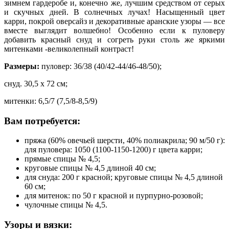
зимнем гардеробе и, конечно же, лучшим средством от серых
и скучных дней. В солнечных лучах! Насыщенный цвет
карри, покрой оверсайз и декоративные аранские узоры — все
вместе выглядит волшебно! Особенно если к пуловеру
добавить красный снуд и согреть руки столь же яркими
митенками -великолепный контраст!
Размеры:
пуловер: 36/38 (40/42-44/46-48/50);
снуд. 30,5 х 72 см;
митенки: 6,5/7 (7,5/8-8,5/9)
Вам потребуется:
пряжа (60% овечьей шерсти, 40% полиакрила; 90 м/50 г):
для пуловера: 1050 (1100-1150-1200) г цвета карри;
прямые спицы № 4,5;
круговые спицы № 4,5 длиной 40 см;
для снуда: 200 г красной; круговые спицы № 4,5 длиной
60 см;
для митенок: по 50 г красной и пурпурно-розовой;
чулочные спицы № 4,5.
Узоры и вязки: