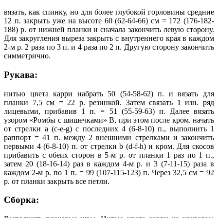
вязать, как спинку, но для более глубокой горловины средние
12 п. закрыть уже на высоте 60 (62-64-66) см = 172 (176-182-
188) р. от нижней планки и сначала закончить левую сторону.
Для закругления выреза закрыть с внутреннего края в каждом
2-м р. 2 раза по 3 п. и 4 раза по 2 п. Другую сторону закончить
симметрично.
Рукава:
нитью цвета карри набрать 50 (54-58-62) п. и вязать для
планки 7,5 см = 22 р. резинкой. Затем связать 1 изн. ряд
лицевыми, прибавив 1 п. = 51 (55-59-63) п. Далее вязать
узором «Ромбы с шишечками» В, при этом после кром. начать
от стрелки a (c-e-g) с последних 4 (6-8-10) п., выполнить 1
раппорт = 41 п. между 2 внешними стрелками и закончить
первыми 4 (6-8-10) п. от стрелки b (d-f-h) и кром. Для скосов
прибавить с обеих сторон в 5-м р. от планки 1 раз по 1 п.,
затем 20 (18-16-14) раз в каждом 4-м р. и 3 (7-11-15) раза в
каждом 2-м р. по 1 п. = 99 (107-115-123) п. Через 32,5 см = 92
р. от планки закрыть все петли.
Сборка: