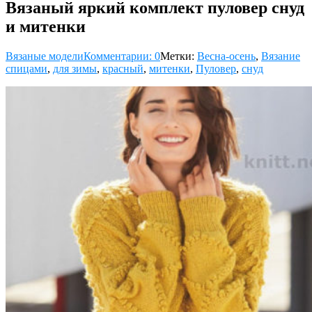
Вязаный яркий комплект пуловер снуд
и митенки
Вязаные модели
Комментарии: 0
Метки:
Весна-осень
,
Вязание
спицами
,
для зимы
,
красный
,
митенки
,
Пуловер
,
снуд