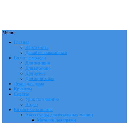
Меню
Главная
Карта сайта
Давайте знакомиться
Вязаные модели
Для женщин
Для мужчин
Для детей
Для животных
Декор для дома
Крючком
Советы
Урок по вязанию
Видео
Вязальные машины
Аксессуары для вязальных машин
Моталки для пряжи