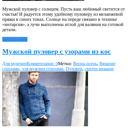
Мужской пуловер с солнцем. Пусть ваш любимый светится от
счастья! И радуется этому удобному пуловеру из меланжевой
пряжи в синих тонах. Солнце на переде связано в технике
«интарсия», а лучи выполнены иглой для валяния на готовой
детали.
Читать далее
Мужской пуловер с узорами из кос
Для мужчин
Комментарии: 0
Метки:
Весна-осень
,
Вязание
спицами
,
для мужчин спицами
,
Пуловер
,
свитер вязание