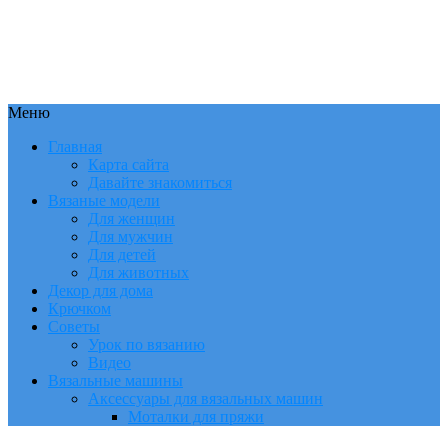
Меню
Главная
Карта сайта
Давайте знакомиться
Вязаные модели
Для женщин
Для мужчин
Для детей
Для животных
Декор для дома
Крючком
Советы
Урок по вязанию
Видео
Вязальные машины
Аксессуары для вязальных машин
Моталки для пряжи