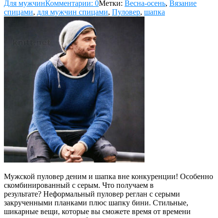
Для мужчин
Комментарии: 0
Метки:
Весна-осень
,
Вязание
спицами
,
для мужчин спицами
,
Пуловер
,
шапка
Мужской пуловер деним и шапка вне конкуренции! Особенно
скомбинированный с серым. Что получаем в
результате? Неформальный пуловер реглан с серыми
закрученными планками плюс шапку бини. Стильные,
шикарные вещи, которые вы сможете время от времени