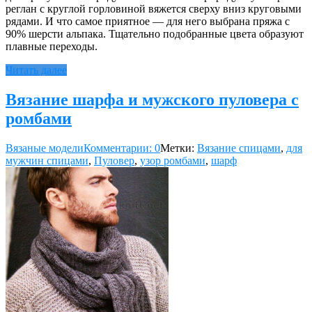
реглан с круглой горловиной вяжется сверху вниз круговыми
рядами. И что самое приятное — для него выбрана пряжа с
90% шерсти альпака. Тщательно подобранные цвета образуют
плавные переходы.
Читать далее
Вязание шарфа и мужского пуловера с
ромбами
Вязаные модели
Комментарии: 0
Метки:
Вязание спицами
,
для
мужчин спицами
,
Пуловер
,
узор ромбами
,
шарф