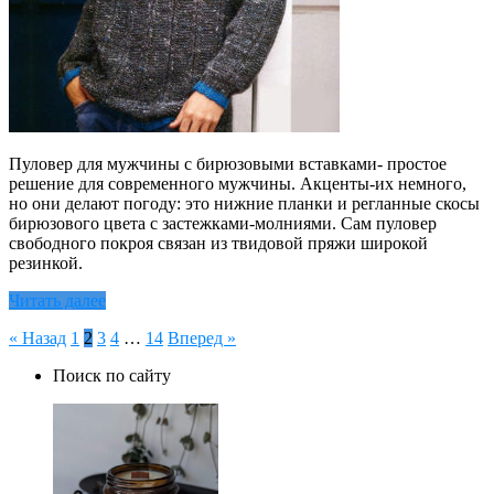
Пуловер для мужчины с бирюзовыми вставками- простое
решение для современного мужчины. Акценты-их немного,
но они делают погоду: это нижние планки и регланные скосы
бирюзового цвета с застежками-молниями. Сам пуловер
свободного покроя связан из твидовой пряжи широкой
резинкой.
Читать далее
Пагинация
« Назад
1
2
3
4
…
14
Вперед »
записей
Поиск по сайту