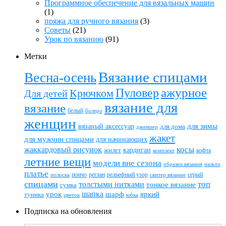
Программное обеспечение для вязальных машин
(1)
пряжа для ручного вязания
(3)
Советы
(21)
Урок по вязанию
(91)
Метки
Вязание спицами
Весна-осень
ажурное
Пуловер
Крючком
Для детей
вязание для
вязание
белый
болеро
женщин
вязаный аксессуар
для зимы
для дома
джемпер
жакет
для мужчин спицами
для начинающих
жаккардовый рисунок
косы
кардиган
жилет
комплект
кофта
летние вещи
модели вне сезона
пальто
образец вязания
платье
пончо
реглан
рельефный узор
серый
полоска
свитер вязание
спицами
топ
толстыми нитками
тонкое вязание
сумка
шапка
шарф
яркий
урок
туника
цветок
юбка
Подписка на обновления