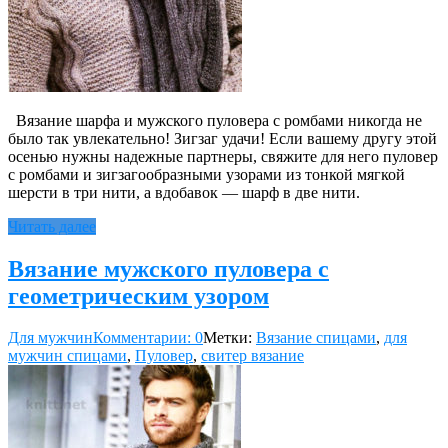
Вязание шарфа и мужского пуловера с ромбами никогда не
было так увлекательно! Зигзаг удачи! Если вашему другу этой
осенью нужны надежные партнеры, свяжите для него пуловер
с ромбами и зигзагообразными узорами из тонкой мягкой
шерсти в три нити, а вдобавок — шарф в две нити.
Читать далее
Вязание мужского пуловера с
геометрическим узором
Для мужчин
Комментарии: 0
Метки:
Вязание спицами
,
для
мужчин спицами
,
Пуловер
,
свитер вязание