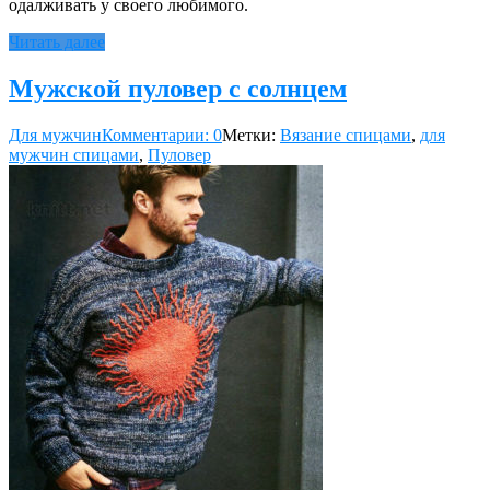
одалживать у своего любимого.
Читать далее
Мужской пуловер с солнцем
Для мужчин
Комментарии: 0
Метки:
Вязание спицами
,
для
мужчин спицами
,
Пуловер