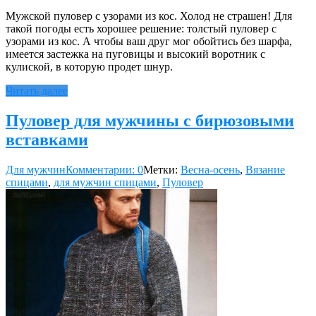
Мужской пуловер с узорами из кос. Холод не страшен! Для
такой погоды есть хорошее решение: толстый пуловер с
узорами из кос. А чтобы ваш друг мог обойтись без шарфа,
имеется застежка на пуговицы и высокий воротник с
кулиской, в которую продет шнур.
Читать далее
Пуловер для мужчины с бирюзовыми
вставками
Для мужчин
Комментарии: 0
Метки:
Весна-осень
,
Вязание
спицами
,
для мужчин спицами
,
Пуловер