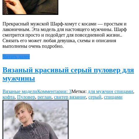
Прекрасный мужской Шарф-хомут с косами — простым и
лаконичным. Эта модель для настоящего мужчины. Шарф
смотрится просто и подойдет для повседневной жизни..
Связать его может любая девушка, схемы и описания
выполнены очень подробно.
Читать далее
Вязаный красивый серый пуловер для
мужчины
Вязаные модели
Комментарии: 3
Метки:
для мужчин спицами
,
кофта
,
Пуловер
,
реглан
,
свитер вязание
,
серый
,
спицами