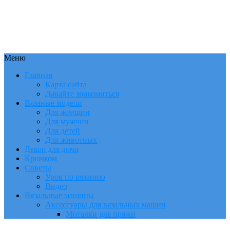
Меню
Главная
Карта сайта
Давайте знакомиться
Вязаные модели
Для женщин
Для мужчин
Для детей
Для животных
Декор для дома
Крючком
Советы
Урок по вязанию
Видео
Вязальные машины
Аксессуары для вязальных машин
Моталки для пряжи