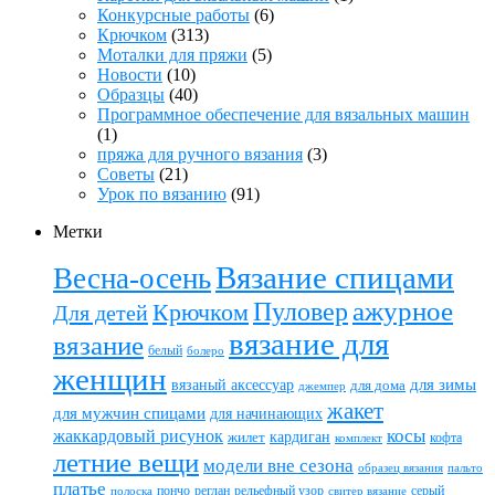
Конкурсные работы
(6)
Крючком
(313)
Моталки для пряжи
(5)
Новости
(10)
Образцы
(40)
Программное обеспечение для вязальных машин
(1)
пряжа для ручного вязания
(3)
Советы
(21)
Урок по вязанию
(91)
Метки
Вязание спицами
Весна-осень
ажурное
Пуловер
Крючком
Для детей
вязание для
вязание
белый
болеро
женщин
вязаный аксессуар
для зимы
для дома
джемпер
жакет
для мужчин спицами
для начинающих
жаккардовый рисунок
косы
кардиган
жилет
комплект
кофта
летние вещи
модели вне сезона
пальто
образец вязания
платье
пончо
реглан
рельефный узор
серый
полоска
свитер вязание