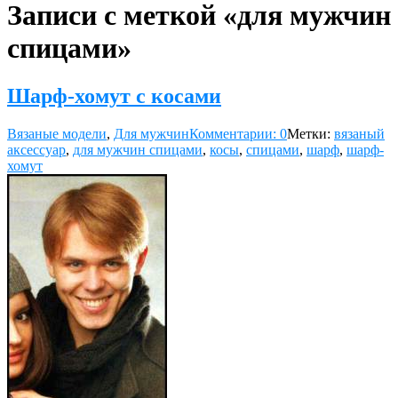
Записи с меткой «для мужчин
спицами»
Шарф-хомут с косами
Вязаные модели
,
Для мужчин
Комментарии: 0
Метки:
вязаный
аксессуар
,
для мужчин спицами
,
косы
,
спицами
,
шарф
,
шарф-
хомут