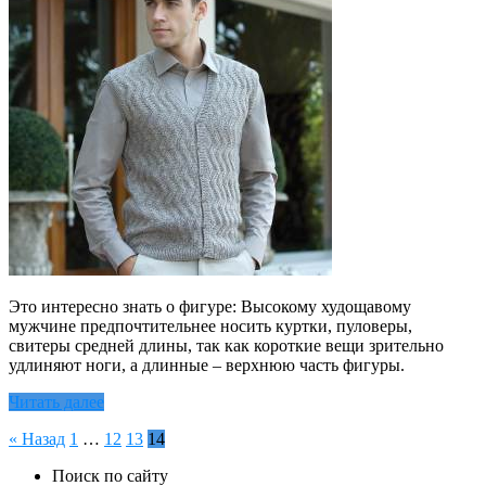
Это интересно знать о фигуре: Высокому худощавому
мужчине предпочтительнее носить куртки, пуловеры,
свитеры средней длины, так как короткие вещи зрительно
удлиняют ноги, а длинные – верхнюю часть фигуры.
Читать далее
Пагинация
« Назад
1
…
12
13
14
записей
Поиск по сайту