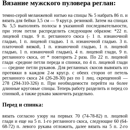
Вязание мужского пуловера реглан:
темно-серой меланжевой нитью на спицы № 5 набрать 86 п. и
вязать для бейки 3,5 см — 9 круг.р. резинкой. Затем на спицах
№ 5,5 выполнять полосы в указанной последовательности,
при этом петли распределить следующим образом: *22 п.
лицевой глади. 9 п. регланного скоса (- 1 п. изнаночной
гладью, 1 п. лицевой гладью. 1 п. изнаночной гладью. 3 п.
платочной вязкой, 1 п. изнаночной гладью, 1 п. лицевой
гладью, 1 п. изнаночной гладью), 4 п. лицевой глади, 9 п.
регланного скоса, от * повторить 2 раза. По 22 п. лицевой
глади -средние петли переда и спинки, по 4 п. лицевой глади
— средние петли рукавов. Для регланных скосов вывязать из
протяжки в каждом 2-м круг.р. с обеих сторон от петель
регланного скоса 24 (26-28-30) раз по 1 лиц. скрещенной —
278 (294-310-326) п. При необходимости перейти на более
длинные круговые спицы. Теперь работу разделить и перед со
спинкой, а также рукава закончить раздельно.
Перед и спинка:
вязать согласно узору на первых 70 (74-78-82) п. лицевой
глади и еще на 5 п. 1-го регланного скоса, следующие 60 (64-
68-72) п. левого рукава отложить, далее вязать на 5 п. 2-го