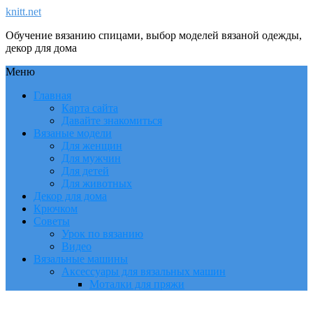
knitt.net
Обучение вязанию спицами, выбор моделей вязаной одежды,
декор для дома
Меню
Главная
Карта сайта
Давайте знакомиться
Вязаные модели
Для женщин
Для мужчин
Для детей
Для животных
Декор для дома
Крючком
Советы
Урок по вязанию
Видео
Вязальные машины
Аксессуары для вязальных машин
Моталки для пряжи