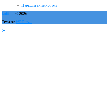
Наращивание ногтей
knitt.net
© 2026
Тема от
WP Puzzle
➤