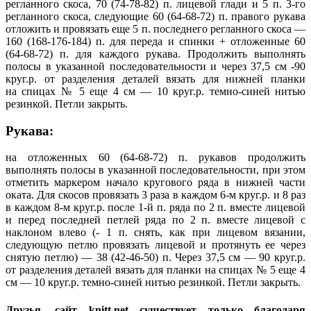
регланного скоса, 70 (74-78-82) п. лицевой глади и 5 п. 3-го
регланного скоса, следующие 60 (64-68-72) п. правого рукава
отложить и провязать еще 5 п. последнего регланного скоса —
160 (168-176-184) п. для переда и спинки + отложенные 60
(64-68-72) п. для каждого рукава. Продолжить выполнять
полосы в указанной последовательности и через 37,5 см -90
круг.р. от разделения деталей вязать для нижней планки
на спицах № 5 еще 4 см — 10 круг.р. темно-синей нитью
резинкой. Петли закрыть.
Рукава:
на отложенных 60 (64-68-72) п. рукавов продолжить
выполнять полосы в указанной последовательности, при этом
отметить маркером начало кругового ряда в нижней части
оката. Для скосов провязать 3 раза в каждом 6-м круг.р. и 8 раз
в каждом 8-м круг.р. после 1-й п. ряда по 2 п. вместе лицевой
и перед последней петлей ряда по 2 п. вместе лицевой с
наклоном влево (- 1 п. снять, как при лицевом вязании,
следующую петлю провязать лицевой и протянуть ее через
снятую петлю) — 38 (42-46-50) п. Через 37,5 см — 90 круг.р.
от разделения деталей вязать для планки на спицах № 5 еще 4
см — 10 круг.р. темно-синей нитью резинкой. Петли закрыть.
Друзья, сайт knitt.net существует только благодаря