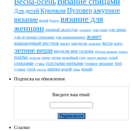
Вязание спицами
Весна-осень
ажурное
Пуловер
Крючком
Для детей
вязание для
вязание
белый
болеро
женщин
вязаный аксессуар
для зимы
для дома
джемпер
жакет
для мужчин спицами
для начинающих
жаккардовый рисунок
косы
кардиган
жилет
комплект
кофта
летние вещи
модели вне сезона
пальто
образец вязания
платье
пончо
реглан
рельефный узор
серый
полоска
свитер вязание
спицами
топ
толстыми нитками
тонкое вязание
сумка
шапка
шарф
яркий
урок
туника
цветок
юбка
Подписка на обновления
Введите ваш email:
Ссылки