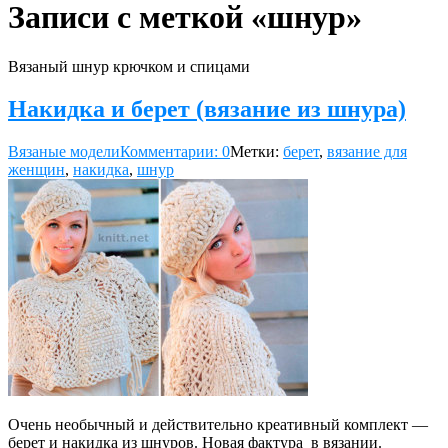
Записи с меткой «шнур»
Вязаный шнур крючком и спицами
Накидка и берет (вязание из шнура)
Вязаные модели
Комментарии: 0
Метки:
берет
,
вязание для
женщин
,
накидка
,
шнур
Очень необычный и действительно креативный комплект —
берет и накидка из шнуров. Новая фактура в вязании.