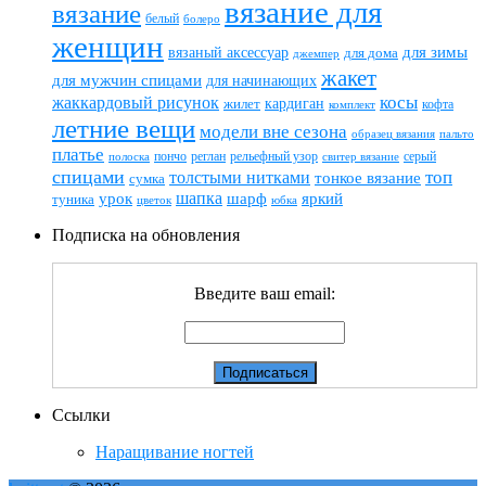
вязание для
вязание
белый
болеро
женщин
вязаный аксессуар
для зимы
для дома
джемпер
жакет
для мужчин спицами
для начинающих
жаккардовый рисунок
косы
кардиган
жилет
комплект
кофта
летние вещи
модели вне сезона
пальто
образец вязания
платье
пончо
реглан
рельефный узор
серый
полоска
свитер вязание
спицами
топ
толстыми нитками
тонкое вязание
сумка
шапка
шарф
яркий
урок
туника
цветок
юбка
Подписка на обновления
Введите ваш email:
Ссылки
Наращивание ногтей