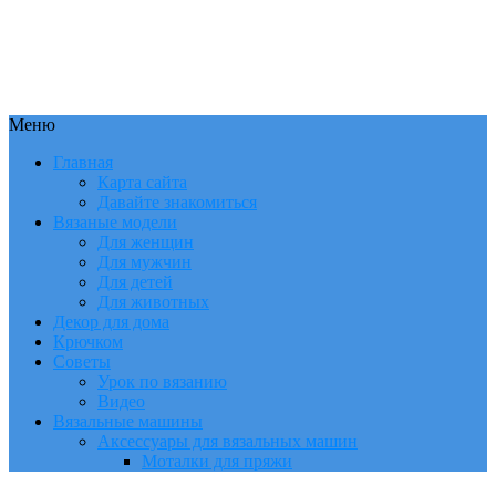
Меню
Главная
Карта сайта
Давайте знакомиться
Вязаные модели
Для женщин
Для мужчин
Для детей
Для животных
Декор для дома
Крючком
Советы
Урок по вязанию
Видео
Вязальные машины
Аксессуары для вязальных машин
Моталки для пряжи