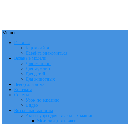
Меню
Главная
Карта сайта
Давайте знакомиться
Вязаные модели
Для женщин
Для мужчин
Для детей
Для животных
Декор для дома
Крючком
Советы
Урок по вязанию
Видео
Вязальные машины
Аксессуары для вязальных машин
Моталки для пряжи