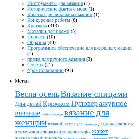
Инструменты для вязания
(1)
Исторические факты о моде
(1)
Каретки для вязальных машин
(1)
Конкурсные работы
(6)
Крючком
(313)
Моталки для пряжи
(5)
Новости
(10)
Образцы
(40)
Программное обеспечение для вязальных машин
(1)
пряжа для ручного вязания
(3)
Советы
(21)
Урок по вязанию
(91)
Метки
Вязание спицами
Весна-осень
ажурное
Пуловер
Крючком
Для детей
вязание для
вязание
белый
болеро
женщин
вязаный аксессуар
для зимы
для дома
джемпер
жакет
для мужчин спицами
для начинающих
жаккардовый рисунок
косы
кардиган
жилет
комплект
кофта