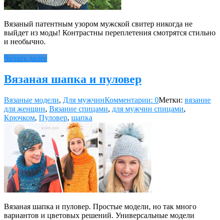
Вязаный патентным узором мужской свитер никогда не
выйдет из моды! Контрастны переплетения смотрятся стильно
и необычно.
Читать далее
Вязаная шапка и пуловер
Вязаные модели
,
Для мужчин
Комментарии: 0
Метки:
вязание
для женщин
,
Вязание спицами
,
для мужчин спицами
,
Крючком
,
Пуловер
,
шапка
Вязаная шапка и пуловер. Простые модели, но так много
вариантов и цветовых решений. Универсальные модели