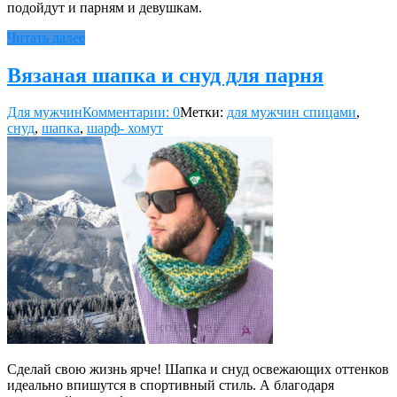
подойдут и парням и девушкам.
Читать далее
Вязаная шапка и снуд для парня
Для мужчин
Комментарии: 0
Метки:
для мужчин спицами
,
снуд
,
шапка
,
шарф- хомут
Сделай свою жизнь ярче! Шапка и снуд освежающих оттенков
идеально впишутся в спортивный стиль. А благодаря