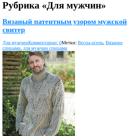
Рубрика «Для мужчин»
Вязаный патентным узором мужской
свитер
Для мужчин
Комментарии: 0
Метки:
Весна-осень
,
Вязание
спицами
,
для мужчин спицами