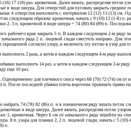
(16) 17 (18) раз. кромочная. Далее вязать, распределяя петли уз
чные в виде шнура. Для отверстий для пуговиц закрыть средние п
льные 4 отверстия выполнить с интервалом 12 (12) 13 (13) см. 
етли следующим образом: кромочная, начать с 9 (10) 12 (1-й) п. рап
нки 2. 3 п. кромочной в виде шнура = 74 (80) 84 (89) п. Последов
ого рабочего края закрыть 5 п. В каждом следующем 2-м ряду закрыть
т начального ряда 2 п. лицевой глади сместить направо. Для это
жки скрещенной согласно узору, и включить эту петлю в узор дл
выполнить 2 раза, а затем в каждом следующем 4-м ряду выполн
бавки выполнить 14 раз. а затем в каждом следующем 2-м ряду е
ду еще 10 раз.
 Одновременно для плечевого скоса через 68 (70) 72 (74) см от 
33 (36) п. После последней убавки плеча воротник провязать прямо е
абрать 74 (78) 82 (86) п. и в изнаночном ряду вязать петли с
3 кромочные в виде шнура. Далее вязать, распределяя петли узор
анки 1, кромочная. Через 6 см от начального ряда перейти на спи
 8 п. узора для планки 2, 2 п. лицевой глади, начать с 5 (10) 4 (
9) п.