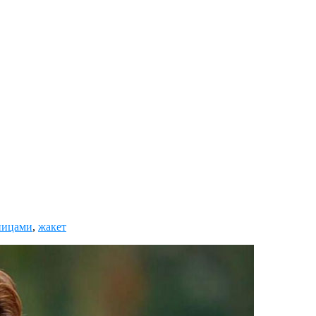
пицами
,
жакет