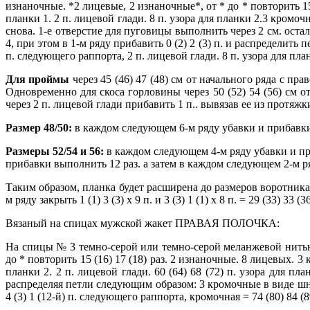
изнаночные. *2 лицевые, 2 изнаночные*, от * до * повторить 15 
планки 1. 2 п. лицевой глади. 8 п. узора для планки 2.3 кромо
снова. 1-е отверстие для пуговицы выполнить через 2 см. оста
4, при этом в 1-м ряду прибавить 0 (2) 2 (3) п. и распределить п
п. следующего раппорта, 2 п. лицевой глади. 8 п. узора для пла
Для проймы
через 45 (46) 47 (48) см от начального ряда с прав
Одновременно для скоса горловины через 50 (52) 54 (56) см о
через 2 п. лицевой глади прибавить 1 п.. вывязав ее из протя
Размер 48/50:
в каждом следующем 6-м ряду убавки и прибавки 
Размеры 52/54 и 56:
в каждом следующем 4-м ряду убавки и при
прибавки выполнить 12 раз. а затем в каждом следующем 2-м ря
Таким образом, планка будет расширена до размеров воротника.
м ряду закрыть 1 (1) 3 (3) х 9 п. и 3 (3) 1 (1) х 8 п. = 29 (33) 
Вязаный на спицах мужской жакет ПРАВАЯ ПОЛОЧКА:
На спицы № 3 темно-серой или темно-серой меланжевой нитью н
до * повторить 15 (16) 17 (18) раз. 2 изнаночные. 8 лицевых. 
планки 2. 2 п. лицевой глади. 60 (64) 68 (72) п. узора для пл
распределяя петли следующим образом: 3 кромочные в виде шнура.
4 (3) 1 (12-й) п. следующего раппорта, кромочная = 74 (80) 84 (8