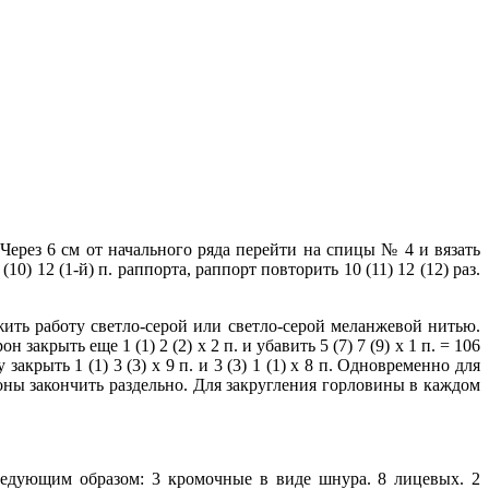
Через 6 см от начального ряда перейти на спицы № 4 и вязать
0) 12 (1-й) п. раппорта, раппорт повторить 10 (11) 12 (12) раз.
ить работу светло-серой или светло-серой меланжевой нитью.
акрыть еще 1 (1) 2 (2) х 2 п. и убавить 5 (7) 7 (9) х 1 п. = 106
акрыть 1 (1) 3 (3) х 9 п. и 3 (3) 1 (1) х 8 п. Одновременно для
ороны закончить раздельно. Для закругления горловины в каждом
ледующим образом: 3 кромочные в виде шнура. 8 лицевых. 2