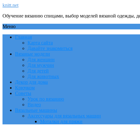
knitt.net
Обучение вязанию спицами, выбор моделей вязаной одежды, де
Меню
Главная
Карта сайта
Давайте знакомиться
Вязаные модели
Для женщин
Для мужчин
Для детей
Для животных
Декор для дома
Крючком
Советы
Урок по вязанию
Видео
Вязальные машины
Аксессуары для вязальных машин
Моталки для пряжи