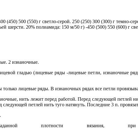
 (450) 500 (550) г светло-серой. 250 (250) 300 (300) г темно-серо
ерсти. 20% полиамида: 150 м/50 г) -450 (500) 550 (600) г светло
ые. 2 изнаночные.
лицевой гладью (лицевые ряды -лицевые петли, изнаночные ря
ы только лицевые ряды. В изнаночных рядах все петли провязыва
знаночные, нить лежит перед работой. Перед следующей петлей н
ред следующей петлей нить туго натянуть. Последние 3 п. провяз
.
заданной плотности вязания, при