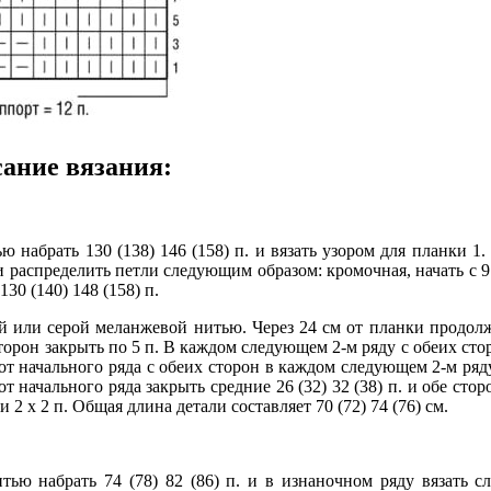
ание вязания:
набрать 130 (138) 146 (158) п. и вязать узором для планки 1. 
и распределить петли следующим образом: кромочная, начать с 9 (1
30 (140) 148 (158) п.
й или серой меланжевой нитью. Через 24 см от планки продолж
торон закрыть по 5 п. В каждом следующем 2-м ряду с обеих сторон з
м от начального ряда с обеих сторон в каждом следующем 2-м ряду з
 от начального ряда закрыть средние 26 (32) 32 (38) п. и обе ст
2 х 2 п. Общая длина детали составляет 70 (72) 74 (76) см.
ью набрать 74 (78) 82 (86) п. и в изнаночном ряду вязать с