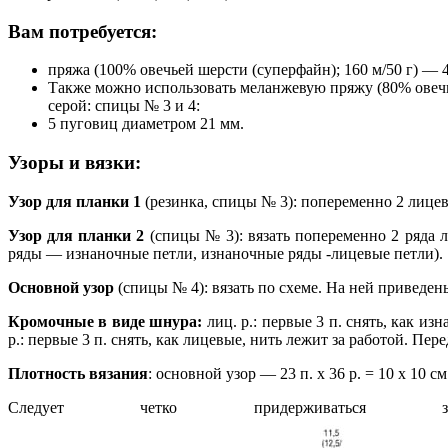
Вам потребуется:
пряжа (100% овечьей шерсти (суперфайн); 160 м/50 г) — 400
Также можно использовать меланжевую пряжу (80% овечьей ш
серой: спицы № 3 и 4:
5 пуговиц диаметром 21 мм.
Узоры и вязки:
Узор для планки 1
(резинка, спицы № 3): попеременно 2 лицев
Узор для планки 2
(спицы № 3): вязать попеременно 2 ряда 
ряды — изнаночные петли, изнаночные ряды -лицевые петли).
Основной узор
(спицы № 4): вязать по схеме. На ней приведен
Кромочные в виде шнура:
лиц. р.: первые 3 п. снять, как и
р.: первые 3 п. снять, как лицевые, нить лежит за работой. Пе
Плотность вязания
: основной узор — 23 п. х 36 р. = 10 х 10 см
Следует четко придерживаться 