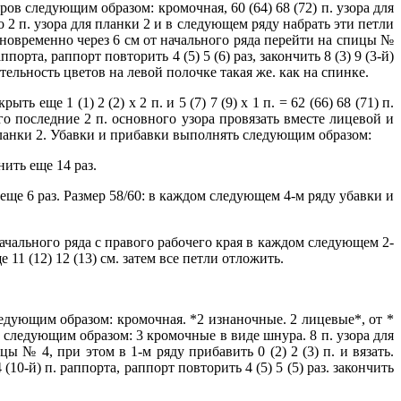
оров следующим образом: кромочная, 60 (64) 68 (72) п. узора для
о 2 п. узора для планки 2 и в следующем ряду набрать эти петли
Одновременно через 6 см от начального ряда перейти на спицы №
порта, раппорт повторить 4 (5) 5 (6) раз, закончить 8 (3) 9 (3-й)
ательность цветов на левой полочке такая же. как на спинке.
 еще 1 (1) 2 (2) х 2 п. и 5 (7) 7 (9) х 1 п. = 62 (66) 68 (71) п.
го последние 2 п. основного узора провязать вместе лицевой и
я планки 2. Убавки и прибавки выполнять следующим образом:
ить еще 14 раз.
ще 6 раз. Размер 58/60: в каждом следующем 4-м ряду убавки и
начального ряда с правого рабочего края в каждом следующем 2-
ще 11 (12) 12 (13) см. затем все петли отложить.
ледующим образом: кромочная. *2 изнаночные. 2 лицевые*, от *
ов следующим образом: 3 кромочные в виде шнура. 8 п. узора для
цы № 4, при этом в 1-м ряду прибавить 0 (2) 2 (3) п. и вязать.
10-й) п. раппорта, раппорт повторить 4 (5) 5 (5) раз. закончить