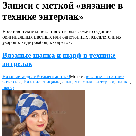
Записи с меткой «вязание в
технике энтерлак»
В основе техники вязания энтерлак лежит создание
оригинальных цветных или однотонных переплетенных
узоров в виде ромбов, квадратов.
Вязаные шапка и шарф в технике
энтрелак
Вязаные модели
Комментарии: 0
Метки:
вязание в технике
энтерлак
,
Вязание спицами
,
спицами
,
стиль энтерлак
,
шапка
,
шарф