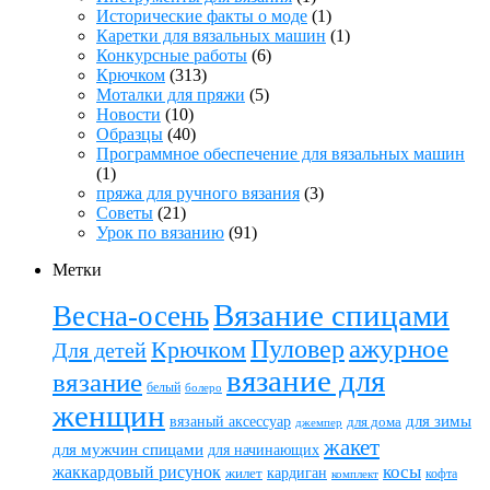
Исторические факты о моде
(1)
Каретки для вязальных машин
(1)
Конкурсные работы
(6)
Крючком
(313)
Моталки для пряжи
(5)
Новости
(10)
Образцы
(40)
Программное обеспечение для вязальных машин
(1)
пряжа для ручного вязания
(3)
Советы
(21)
Урок по вязанию
(91)
Метки
Вязание спицами
Весна-осень
ажурное
Пуловер
Крючком
Для детей
вязание для
вязание
белый
болеро
женщин
вязаный аксессуар
для зимы
для дома
джемпер
жакет
для мужчин спицами
для начинающих
жаккардовый рисунок
косы
кардиган
жилет
комплект
кофта