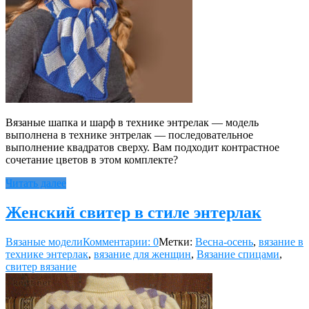
Вязаные шапка и шарф в технике энтрелак — модель
выполнена в технике энтрелак — последовательное
выполнение квадратов сверху. Вам подходит контрастное
сочетание цветов в этом комплекте?
Читать далее
Женский свитер в стиле энтерлак
Вязаные модели
Комментарии: 0
Метки:
Весна-осень
,
вязание в
технике энтерлак
,
вязание для женщин
,
Вязание спицами
,
свитер вязание