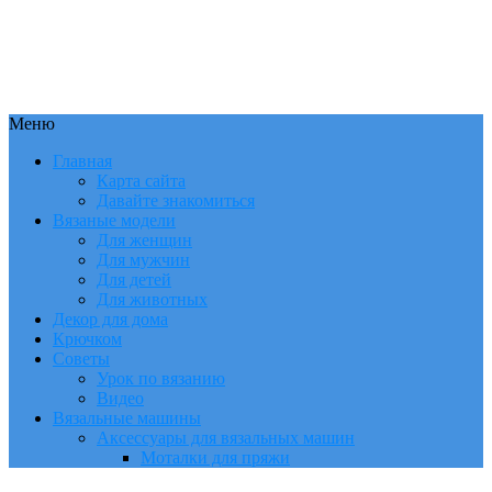
Меню
Главная
Карта сайта
Давайте знакомиться
Вязаные модели
Для женщин
Для мужчин
Для детей
Для животных
Декор для дома
Крючком
Советы
Урок по вязанию
Видео
Вязальные машины
Аксессуары для вязальных машин
Моталки для пряжи