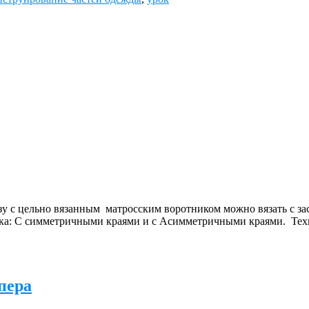
с цельно вязанным матросским воротником можно вязать с застё
тука: С симметричными краями и с Асимметричными краями. Техн
пера