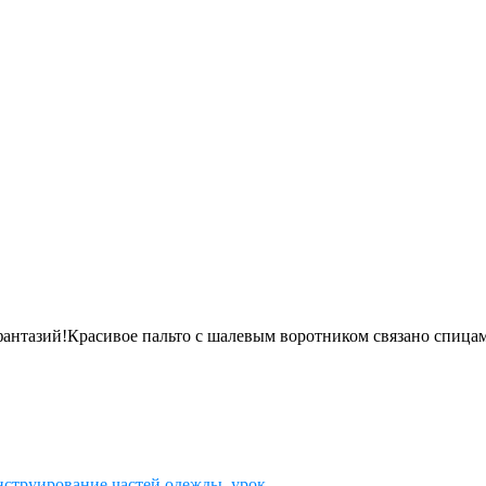
антазий!Красивое пальто с шалевым воротником связано спицам
нструирование частей одежды
,
урок