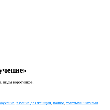
учение»
ы, виды воротников.
обучение
,
вязание для женщин
,
пальто
,
толстыми нитками