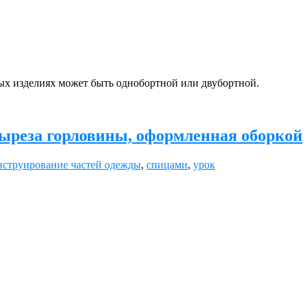
ных изделиях может быть однобортной или двубортной.
выреза горловины, оформленная оборкой
нструирование частей одежды
,
спицами
,
урок