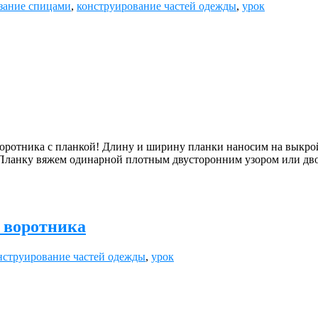
зание спицами
,
конструирование частей одежды
,
урок
воротника с планкой! Длину и ширину планки наносим на выкрой
. Планку вяжем одинарной плотным двусторонним узором или дв
й воротника
нструирование частей одежды
,
урок