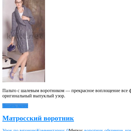
Пальто с шалевым воротником — прекрасное воплощение все ф
оригинальный выпуклый узор.
Читать далее
Матросский воротник
Урок по вязанию
Комментарии: 0
Метки:
воротник обучение
,
ко