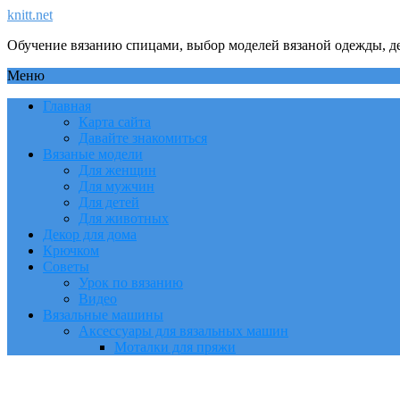
knitt.net
Обучение вязанию спицами, выбор моделей вязаной одежды, де
Меню
Главная
Карта сайта
Давайте знакомиться
Вязаные модели
Для женщин
Для мужчин
Для детей
Для животных
Декор для дома
Крючком
Советы
Урок по вязанию
Видео
Вязальные машины
Аксессуары для вязальных машин
Моталки для пряжи