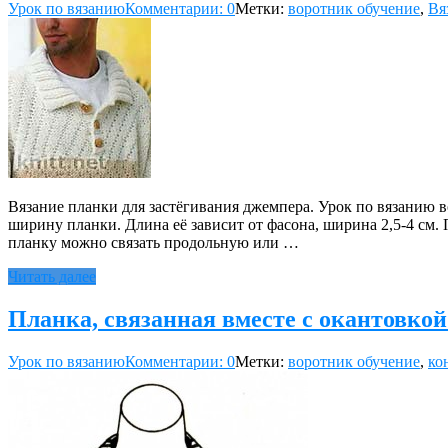
Урок по вязанию
Комментарии: 0
Метки:
воротник обучение
,
Вя
Вязание планки для застёгивания джемпера. Урок по вязанию 
ширину планки. Длина её зависит от фасона, ширина 2,5-4 см
планку можно связать продольную или …
Читать далее
Планка, связанная вместе с окантовко
Урок по вязанию
Комментарии: 0
Метки:
воротник обучение
,
ко