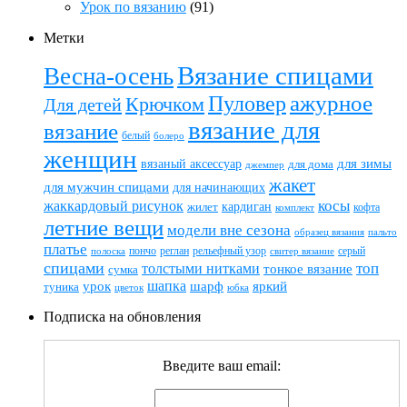
Урок по вязанию
(91)
Метки
Вязание спицами
Весна-осень
ажурное
Пуловер
Крючком
Для детей
вязание для
вязание
белый
болеро
женщин
вязаный аксессуар
для зимы
для дома
джемпер
жакет
для мужчин спицами
для начинающих
жаккардовый рисунок
косы
кардиган
жилет
комплект
кофта
летние вещи
модели вне сезона
пальто
образец вязания
платье
пончо
реглан
рельефный узор
серый
полоска
свитер вязание
спицами
топ
толстыми нитками
тонкое вязание
сумка
шапка
шарф
яркий
урок
туника
цветок
юбка
Подписка на обновления
Введите ваш email: