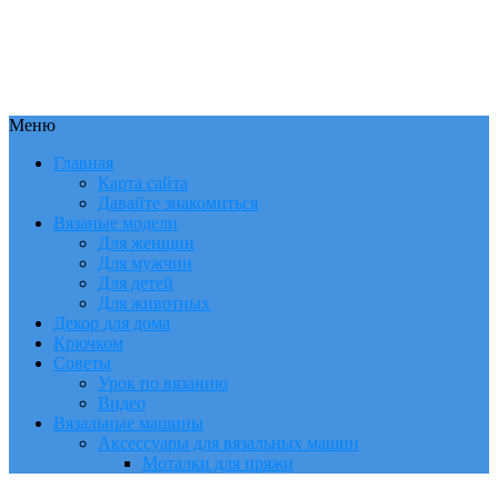
Меню
Главная
Карта сайта
Давайте знакомиться
Вязаные модели
Для женщин
Для мужчин
Для детей
Для животных
Декор для дома
Крючком
Советы
Урок по вязанию
Видео
Вязальные машины
Аксессуары для вязальных машин
Моталки для пряжи