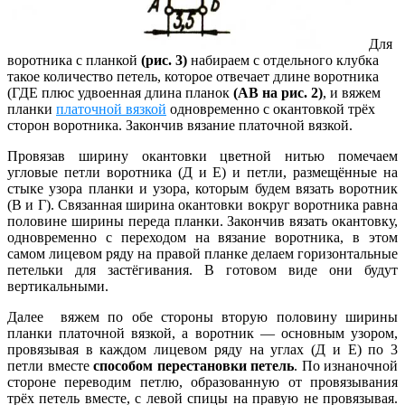
Для
воротника с планкой
(рис. 3)
набираем с отдельного клубка
такое количество петель, которое отвечает длине воротника
(ГДЕ плюс удвоенная длина планок
(АВ на рис. 2)
, и вяжем
планки
платочной вязкой
одновременно с окантовкой трёх
сторон воротника. Закончив вязание платочной вязкой.
Провязав ширину окантовки цветной нитью помечаем
угловые петли воротника (Д и Е) и петли, размещённые на
стыке узора планки и узора, которым будем вязать воротник
(В и Г). Связанная ширина окантовки вокруг воротника равна
половине ширины переда
планки. Закончив вязать окантовку,
одновременно с переходом на вязание воротника, в этом
самом лицевом ряду на правой планке делаем горизонтальные
петельки для застёгивания. В готовом виде они будут
вертикальными.
Далее вяжем по обе стороны вторую половину ширины
планки платочной вязкой, а воротник — основным узором,
провязывая в каждом лицевом ряду на углах (Д и Е) по 3
петли вместе
способом перестановки петель
. По изнаночной
стороне переводим петлю, образованную от провязывания
трёх петель вместе, с левой спицы на правую не провязывая.