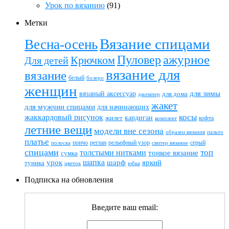
Урок по вязанию
(91)
Метки
Вязание спицами
Весна-осень
ажурное
Пуловер
Крючком
Для детей
вязание для
вязание
белый
болеро
женщин
вязаный аксессуар
для зимы
для дома
джемпер
жакет
для мужчин спицами
для начинающих
жаккардовый рисунок
косы
кардиган
жилет
комплект
кофта
летние вещи
модели вне сезона
пальто
образец вязания
платье
пончо
реглан
рельефный узор
серый
полоска
свитер вязание
спицами
топ
толстыми нитками
тонкое вязание
сумка
шапка
шарф
яркий
урок
туника
цветок
юбка
Подписка на обновления
Введите ваш email: