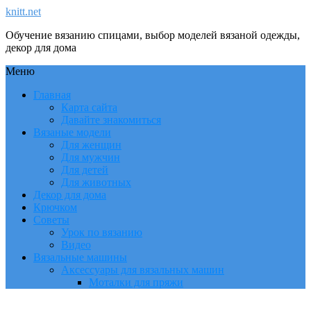
knitt.net
Обучение вязанию спицами, выбор моделей вязаной одежды,
декор для дома
Меню
Главная
Карта сайта
Давайте знакомиться
Вязаные модели
Для женщин
Для мужчин
Для детей
Для животных
Декор для дома
Крючком
Советы
Урок по вязанию
Видео
Вязальные машины
Аксессуары для вязальных машин
Моталки для пряжи