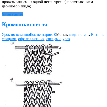
провязыванием из одной петли трех; г) провязыванием
двойного накида;
Читать далее
Кромочная петля
Урок по вязанию
Комментарии: 0
Метки:
виды петель
,
Вязание
спицами
,
образец вязания
,
спицами
,
урок