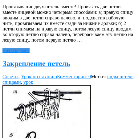
Провязывание двух петель вместе! Провязать две петли
вместе лицевой можно четырьмя способами: а) правую спицу
вводим в две петли справо налево, и, подхватив рабочую
нить, провязываем их вместе сзади за нижние дольки; б) 2
петли снимаем на правую спицу, потом левую спицу вводим
во вторую петлю справа налево, перебрасываем эту петлю на
левую спицу, потом первую петлю …
Читать далее
Закрепление петель
Советы
,
Урок по вязанию
Комментарии: 0
Метки:
виды петель
,
спицами
,
урок