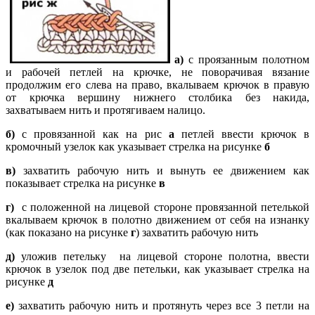
а)
с проязанным полотном
и рабочей петлей на крючке, не поворачивая вязание
продолжим его слева на право, вкалываем крючок в правую
от крючка вершину нижнего столбика без накида,
захватываем нить и протягиваем налицо.
б)
с провязанной как на рис
а
петлей ввести крючок в
кромочный узелок как указывает стрелка на рисунке
б
в)
захватить рабочую нить и вынуть ее движением как
показывает стрелка на рисунке
в
г)
с положенной на лицевой стороне провязанной петелькой
вкалываем крючок в полотно движением от себя на изнанку
(как показано на рисунке
г
) захватить рабочую нить
д)
уложив петельку на лицевой стороне полотна, ввести
крючок в узелок под две петельки, как указывает стрелка на
рисунке
д
е)
захватить рабочую нить и протянуть через все 3 петли на