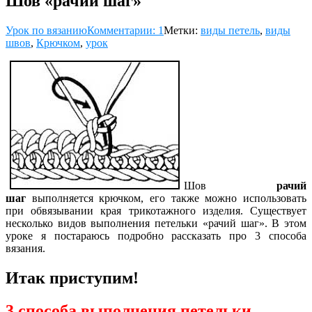
Шов «рачий шаг»
Урок по вязанию
Комментарии: 1
Метки:
виды петель
,
виды
швов
,
Крючком
,
урок
Шов
рачий
шаг
выполняется крючком, его также можно использовать
при обвязывании края трикотажного изделия. Существует
несколько видов выполнения петельки «рачий шаг». В этом
уроке я постараюсь подробно рассказать про 3 способа
вязания.
Итак приступим!
3 способа выполнения петельки