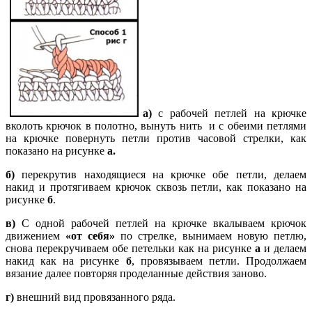
а)
с рабочей петлей на крючке
вколоть крючок в полотно, вынуть нить и с обеими петлями
на крючке повернуть петли против часовой стрелки, как
показано на рисунке
а.
б)
перекрутив находящиеся на крючке обе петли, делаем
накид и протягиваем крючок сквозь петли, как показано на
рисунке
б
.
в)
С одной рабочей петлей на крючке вкалываем крючок
движением
«от себя»
по стрелке, вынимаем новую петлю,
снова перекручиваем обе петельки как на рисунке
а
и делаем
накид как на рисунке
б
, провязываем петли. Продолжаем
вязание далее повторяя проделанные действия заново.
г)
внешний вид провязанного ряда.