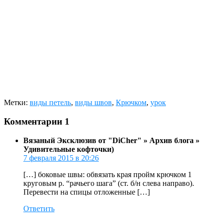
Метки:
виды петель
,
виды швов
,
Крючком
,
урок
Комментарии
1
Вязаный Эксклюзив от "DiCher" » Архив блога »
Удивительные кофточки)
7 февраля 2015 в 20:26
[…] боковые швы: обвязать края пройм крючком 1
круговым р. “рачьего шага” (ст. б/н слева направо).
Перевести на спицы отложенные […]
Ответить