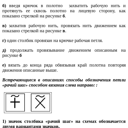
б)
введя крючок в полотно захватить рабочую нить и
протянуть ее сквозь полотно на лицевую сторону, как
показано стрелкой на рисунке
б
.
в)
захватив рабочую нить, провязать нить движением как
показано стрелкой на рисунке
в
.
г)
один столбик провязан на крючке рабочая петля.
д)
продолжать провязывание движением описанным на
рисунке
б
е)
вязать до конца ряда обвязывая край полотна повторяя
движения описанные выше.
Встречающиеся в описаниях способы обозначения
петли
«рачий шаг» способом вязания слева направо:
:
1)
з
начок столбика «рачий шаг» на схемах обозначается
двумя вариантами значков.