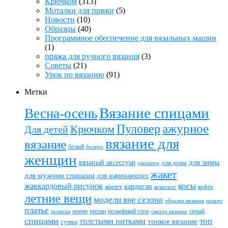
Крючком
(313)
Моталки для пряжи
(5)
Новости
(10)
Образцы
(40)
Программное обеспечение для вязальных машин
(1)
пряжа для ручного вязания
(3)
Советы
(21)
Урок по вязанию
(91)
Метки
Вязание спицами
Весна-осень
ажурное
Пуловер
Крючком
Для детей
вязание для
вязание
белый
болеро
женщин
вязаный аксессуар
для зимы
для дома
джемпер
жакет
для мужчин спицами
для начинающих
жаккардовый рисунок
косы
кардиган
жилет
комплект
кофта
летние вещи
модели вне сезона
пальто
образец вязания
платье
пончо
реглан
рельефный узор
серый
полоска
свитер вязание
спицами
топ
толстыми нитками
тонкое вязание
сумка