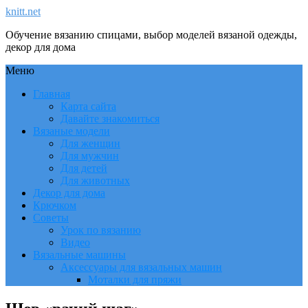
knitt.net
Обучение вязанию спицами, выбор моделей вязаной одежды,
декор для дома
Меню
Главная
Карта сайта
Давайте знакомиться
Вязаные модели
Для женщин
Для мужчин
Для детей
Для животных
Декор для дома
Крючком
Советы
Урок по вязанию
Видео
Вязальные машины
Аксессуары для вязальных машин
Моталки для пряжи