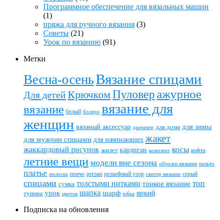
Программное обеспечение для вязальных машин
(1)
пряжа для ручного вязания
(3)
Советы
(21)
Урок по вязанию
(91)
Метки
Вязание спицами
Весна-осень
ажурное
Пуловер
Крючком
Для детей
вязание для
вязание
белый
болеро
женщин
вязаный аксессуар
для зимы
для дома
джемпер
жакет
для мужчин спицами
для начинающих
жаккардовый рисунок
косы
кардиган
жилет
комплект
кофта
летние вещи
модели вне сезона
пальто
образец вязания
платье
пончо
реглан
рельефный узор
серый
полоска
свитер вязание
спицами
топ
толстыми нитками
тонкое вязание
сумка
шапка
шарф
яркий
урок
туника
цветок
юбка
Подписка на обновления