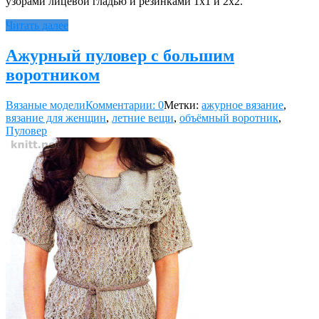
узорами лицевой гладью и резинками 1х1 и 2х2.
Читать далее
Ажурный пуловер с большим
воротником
Вязаные модели
Комментарии: 0
Метки:
ажурное вязание
,
вязание для женщин
,
летние вещи
,
объёмный воротник
,
Пуловер