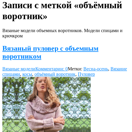
Записи с меткой «объёмный
воротник»
Вязаные модели объемных воротников. Модели спицами и
крючкром
Вязаный пуловер с объемным
воротником
Вязаные модели
Комментарии: 0
Метки:
Весна-осень
,
Вязание
спицами
,
косы
,
объёмный воротник
,
Пуловер