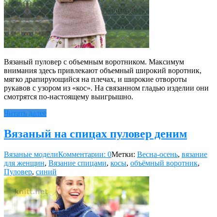
Вязаный пуловер с объемным воротником. Максимум
внимания здесь привлекают объемный широкий воротник,
мягко драпирующийся на плечах, и широкие отвороты
рукавов с узором из «кос». На связанном гладью изделии они
смотрятся по-настоящему выигрышно.
Читать далее
Вязаный на спицах пуловер деним
Вязаные модели
Комментарии: 0
Метки:
Весна-осень
,
вязание
для женщин
,
Вязание спицами
,
косы
,
объёмный воротник
,
Пуловер
,
синий