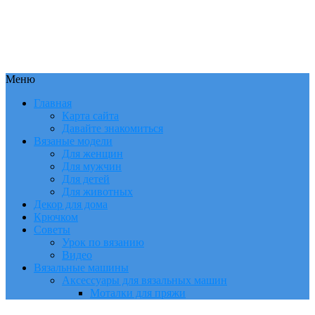
Меню
Главная
Карта сайта
Давайте знакомиться
Вязаные модели
Для женщин
Для мужчин
Для детей
Для животных
Декор для дома
Крючком
Советы
Урок по вязанию
Видео
Вязальные машины
Аксессуары для вязальных машин
Моталки для пряжи