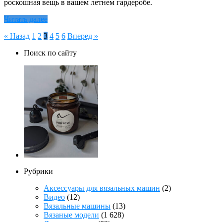
роскошная вещь в вашем летнем гардеробе.
Читать далее
Пагинация
« Назад
1
2
3
4
5
6
Вперед »
записей
Поиск по сайту
Рубрики
Аксессуары для вязальных машин
(2)
Видео
(12)
Вязальные машины
(13)
Вязаные модели
(1 628)