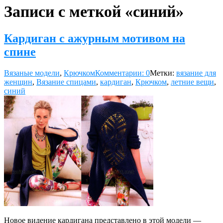
Записи с меткой «синий»
Кардиган с ажурным мотивом на
спине
Вязаные модели
,
Крючком
Комментарии: 0
Метки:
вязание для
женщин
,
Вязание спицами
,
кардиган
,
Крючком
,
летние вещи
,
синий
Новое видение кардигана представлено в этой модели —