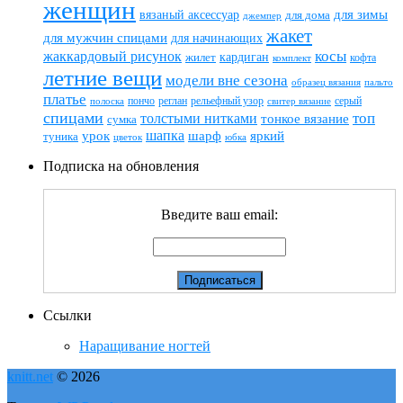
женщин
вязаный аксессуар
для зимы
для дома
джемпер
жакет
для мужчин спицами
для начинающих
жаккардовый рисунок
косы
кардиган
жилет
комплект
кофта
летние вещи
модели вне сезона
пальто
образец вязания
платье
пончо
реглан
рельефный узор
серый
полоска
свитер вязание
спицами
топ
толстыми нитками
тонкое вязание
сумка
шапка
шарф
яркий
урок
туника
цветок
юбка
Подписка на обновления
Введите ваш email:
Ссылки
Наращивание ногтей
knitt.net
© 2026