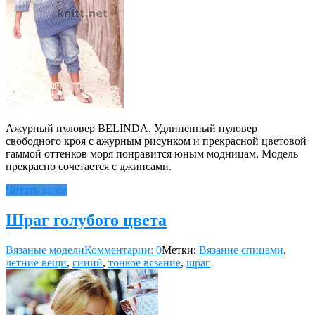
Ажурный пуловер BELINDA. Удлиненный пуловер
свободного кроя с ажурным рисунком и прекрасной цветовой
гаммой оттенков моря понравится юным модницам. Модель
прекрасно сочетается с джинсами.
Читать далее
Шраг голубого цвета
Вязаные модели
Комментарии: 0
Метки:
Вязание спицами
,
летние вещи
,
синий
,
тонкое вязание
,
шраг