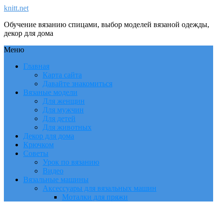
knitt.net
Обучение вязанию спицами, выбор моделей вязаной одежды,
декор для дома
Меню
Главная
Карта сайта
Давайте знакомиться
Вязаные модели
Для женщин
Для мужчин
Для детей
Для животных
Декор для дома
Крючком
Советы
Урок по вязанию
Видео
Вязальные машины
Аксессуары для вязальных машин
Моталки для пряжи