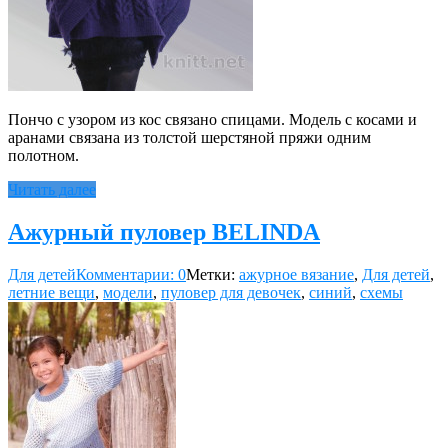
Пончо с узором из кос связано спицами. Модель с косами и
аранами связана из толстой шерстяной пряжи одним
полотном.
Читать далее
Ажурный пуловер BELINDA
Для детей
Комментарии: 0
Метки:
ажурное вязание
,
Для детей
,
летние вещи
,
модели
,
пуловер для девочек
,
синий
,
схемы