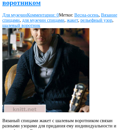
воротником
Для мужчин
Комментарии: 0
Метки:
Весна-осень
,
Вязание
спицами
,
для мужчин спицами
,
жакет
,
рельефный узор
,
шалевый воротник
Вязаный спицами жакет с шалевым воротником связан
разными узорами для придания ему индивидуальности и