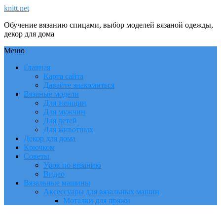
knitt.net
Обучение вязанию спицами, выбор моделей вязаной одежды,
декор для дома
Меню
Главная
Карта сайта
Давайте знакомиться
Вязаные модели
Для женщин
Для мужчин
Для детей
Для животных
Декор для дома
Крючком
Советы
Урок по вязанию
Видео
Вязальные машины
Аксессуары для вязальных машин
Моталки для пряжи