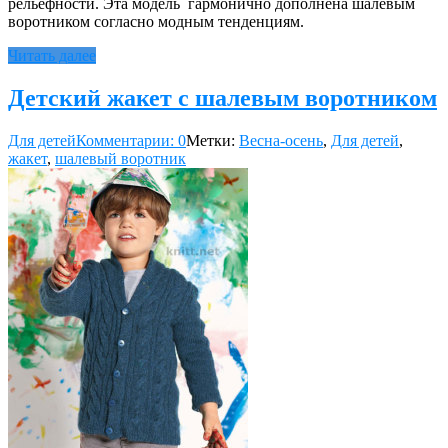
рельефности. Эта модель гармонично дополнена шалевым
воротником согласно модным тенденциям.
Читать далее
Детский жакет с шалевым воротником
Для детей
Комментарии: 0
Метки:
Весна-осень
,
Для детей
,
жакет
,
шалевый воротник