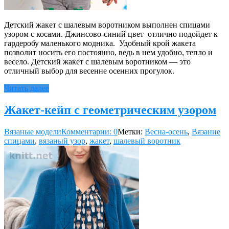
Детский жакет с шалевым воротником выполнен спицами
узором с косами. Джинсово-синий цвет отлично подойдет к
гардеробу маленького модника. Удобный крой жакета
позволит носить его постоянно, ведь в нем удобно, тепло и
весело. Детский жакет с шалевым воротником — это
отличный выбор для весенне осенних прогулок.
Читать далее
Жакет-кейп с геометрическим узором
Вязаные модели
Комментарии: 0
Метки:
Весна-осень
,
Вязание
спицами
,
вязаный узор
,
жакет
,
шалевый воротник