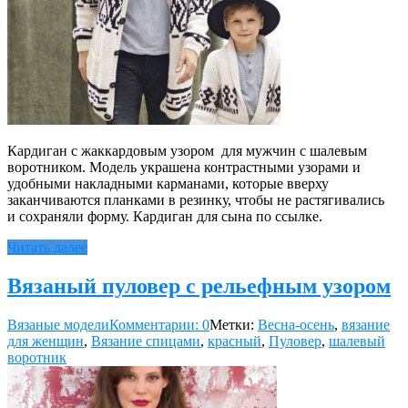
Кардиган с жаккардовым узором для мужчин с шалевым
воротником. Модель украшена контрастными узорами и
удобными накладными карманами, которые вверху
заканчиваются планками в резинку, чтобы не растягивались
и сохраняли форму. Кардиган для сына по ссылке.
Читать далее
Вязаный пуловер с рельефным узором
Вязаные модели
Комментарии: 0
Метки:
Весна-осень
,
вязание
для женщин
,
Вязание спицами
,
красный
,
Пуловер
,
шалевый
воротник