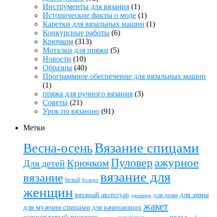
Инструменты для вязания
(1)
Исторические факты о моде
(1)
Каретки для вязальных машин
(1)
Конкурсные работы
(6)
Крючком
(313)
Моталки для пряжи
(5)
Новости
(10)
Образцы
(40)
Программное обеспечение для вязальных машин
(1)
пряжа для ручного вязания
(3)
Советы
(21)
Урок по вязанию
(91)
Метки
Вязание спицами
Весна-осень
ажурное
Пуловер
Крючком
Для детей
вязание для
вязание
белый
болеро
женщин
вязаный аксессуар
для зимы
для дома
джемпер
жакет
для мужчин спицами
для начинающих