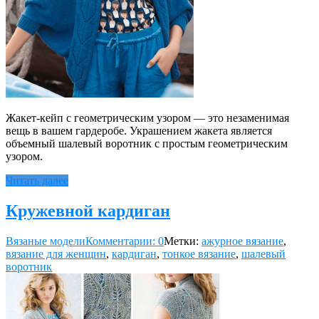
Жакет-кейп с геометрическим узором — это незаменимая
вещь в вашем гардеробе. Украшением жакета является
объемный шалевый воротник с простым геометрическим
узором.
Читать далее
Кружевной кардиган
Вязаные модели
Комментарии: 0
Метки:
ажурное вязание
,
вязание для женщин
,
кардиган
,
тонкое вязание
,
шалевый
воротник