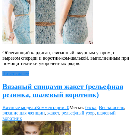
Облегающий кардиган, связанный ажурным узором, с
вырезом спереди и воротни-ком-шалькой, выполненным при
помощи техники укороченных рядов.
Читать далее
Вязаный спицами жакет (рельефная
резинка, шалевый воротник)
Вязаные модели
Комментарии: 0
Метки:
баска
,
Весна-осень
,
вязание для женщин
,
жакет
,
рельефный узор
,
шалевый
воротник