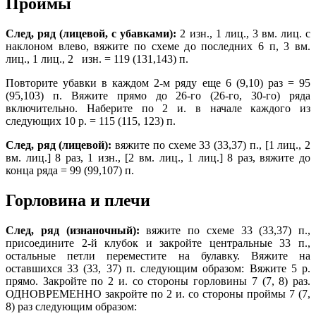
Проймы
След, ряд (лицевой, с убавками):
2 изн., 1 лиц., 3 вм. лиц. с
наклоном влево, вяжите по схеме до последних 6 п, 3 вм.
лиц., 1 лиц., 2 изн. = 119 (131,143) п.
Повторите убавки в каждом 2-м ряду еще 6 (9,10) раз = 95
(95,103) п. Вяжите прямо до 26-го (26-го, 30-го) ряда
включительно. Наберите по 2 и. в начале каждого из
следующих 10 р. = 115 (115, 123) п.
След, ряд (лицевой):
вяжите по схеме 33 (33,37) п., [1 лиц., 2
вм. лиц.] 8 раз, 1 изн., [2 вм. лиц., 1 лиц.] 8 раз, вяжите до
конца ряда = 99 (99,107) п.
Горловина и плечи
След, ряд (изнаночный):
вяжите по схеме 33 (33,37) п.,
присоедините 2-й клубок и закройте центральные 33 п.,
остальные петли переместите на булавку. Вяжите на
оставшихся 33 (33, 37) п. следующим образом: Вяжите 5 р.
прямо. Закройте по 2 и. со стороны горловины 7 (7, 8) раз.
ОДНОВРЕМЕННО закройте по 2 и. со стороны проймы 7 (7,
8) раз следующим образом: