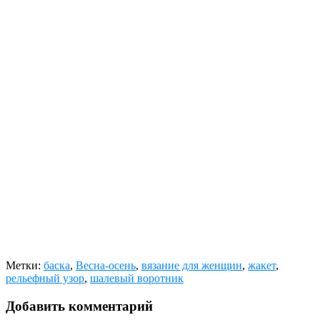
Метки:
баска
,
Весна-осень
,
вязание для женщин
,
жакет
,
рельефный узор
,
шалевый воротник
Добавить комментарий