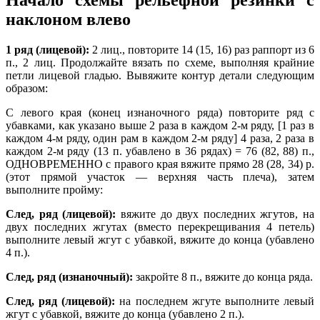
наклоном влево
1 ряд (лицевой):
2 лиц., повторите 14 (15, 16) раз раппорт из 6
п., 2 лиц. Продолжайте вязать по схеме, выполняя крайние
петли лицевой гладью. Вывяжите контур детали следующим
образом:
С левого края (конец изнаночного ряда) повторите ряд с
убавками, как указано выше 2 раза в каждом 2-м ряду, [1 раз в
каждом 4-м ряду, один рам в каждом 2-м ряду] 4 раза, 2 раза в
каждом 2-м ряду (13 п. убавлено в 36 рядах) = 76 (82, 88) п.,
ОДНОВРЕМЕННО с правого края вяжите прямо 28 (28, 34) р.
(этот прямой участок — верхняя часть плеча), затем
выполните пройму:
След, ряд (лицевой):
вяжите до двух последних жгутов, на
двух последних жгутах (вместо перекрещивания 4 петель)
выполните левый жгут с убавкой, вяжите до конца (убавлено
4 п.).
След, ряд (изнаночный):
закройте 8 п., вяжите до конца ряда.
След, ряд (лицевой):
на последнем жгуте выполните левый
жгут с убавкой, вяжите до конца (убавлено 2 п.).