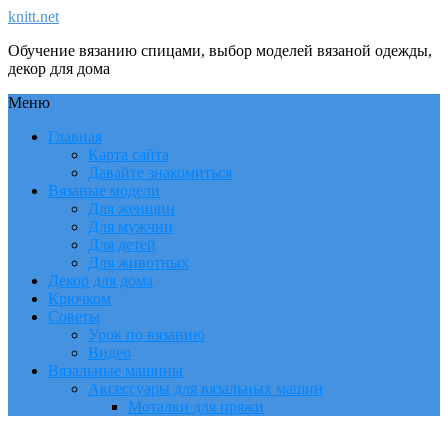
knitt.net
Обучение вязанию спицами, выбор моделей вязаной одежды,
декор для дома
Меню
Главная
Карта сайта
Давайте знакомиться
Вязаные модели
Для женщин
Для мужчин
Для детей
Для животных
Декор для дома
Крючком
Советы
Урок по вязанию
Видео
Вязальные машины
Аксессуары для вязальных машин
Моталки для пряжи