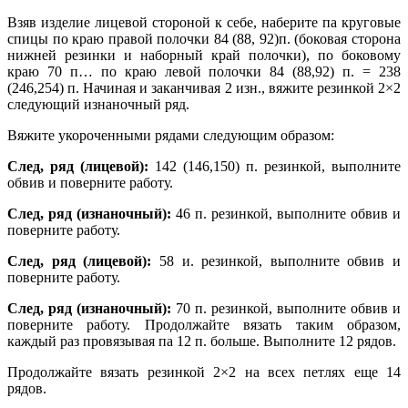
Взяв изделие лицевой стороной к себе, наберите па круговые
спицы по краю правой полочки 84 (88, 92)п. (боковая сторона
нижней резинки и наборный край полочки), по боковому
краю 70 п… по краю левой полочки 84 (88,92) п. = 238
(246,254) п. Начиная и заканчивая 2 изн., вяжите резинкой 2×2
следующий изнаночный ряд.
Вяжите укороченными рядами следующим образом:
След, ряд (лицевой):
142 (146,150) п. резинкой, выполните
обвив и поверните работу.
След, ряд (изнаночный):
46 п. резинкой, выполните обвив и
поверните работу.
След, ряд (лицевой):
58 и. резинкой, выполните обвив и
поверните работу.
След, ряд (изнаночный):
70 п. резинкой, выполните обвив и
поверните работу. Продолжайте вязать таким образом,
каждый раз провязывая па 12 п. больше. Выполните 12 рядов.
Продолжайте вязать резинкой 2×2 на всех петлях еще 14
рядов.