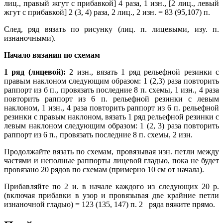
лиц., правый жгут с прибавкой] 4 раза, 1 изн., [2 лиц., левый
жгут с прибавкой] 2 (3, 4) раза, 2 лиц., 2 изн. = 83 (95,107) п.
След, ряд вязать по рисунку (лиц. п. лицевыми, изy. п.
изнаночными).
Начало вязания по схемам
1 ряд (лицевой):
2 изн., вязать 1 ряд рельефной резинки с
правым наклоном следующим образом: 1 (2,3) раза повторить
раппорт из б п., провязать последние 8 п. схемы, 1 изн., 4 раза
повторить раппорт из 6 п. рельефной резинки с левым
наклоном, 1 изн., 4 раза повторить раппорт из 6 п. рельефной
резинки с правым наклоном, вязать 1 ряд рельефной резинки с
левым наклоном следующим образом: 1 (2, 3) раза повторить
раппорт из 6 п., провязать последние 8 п. схемы, 2 изн.
Продолжайте вязать по схемам, провязывая изн. петли между
частями и неполные раппорты лицевой гладью, пока не будет
провязано 20 рядов по схемам (примерно 10 см от начала).
Прибавляйте по 2 и. в начале каждого из следующих 20 р.
(включая прибавки в узор и провязывая две крайние петли
изнаночной гладыо) = 123 (135, 147) п. 2 ряда вяжите прямо.