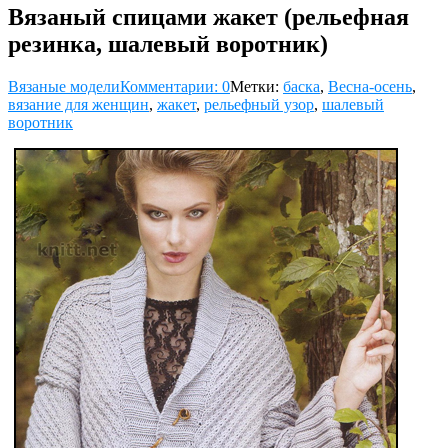
Вязаный спицами жакет (рельефная
резинка, шалевый воротник)
Вязаные модели
Комментарии: 0
Метки:
баска
,
Весна-осень
,
вязание для женщин
,
жакет
,
рельефный узор
,
шалевый
воротник