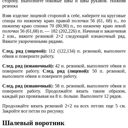
сторону. Выполните боковые швы и швы рукавов. Нижняя
резинка
Взяв изделие лицевой стороной к себе, наберите на круговые
спицы по нижнему краю правой полочки 56 (61, 68) п., по
нижнему краю спинки 70 (80,90) п., по нижнему краю левой
полочки 56 (61,68) п. — 182 (202,226) п. Начиная и заканчивая
2 изн., вяжите резинкой 2×2 следующий изнаночный ряд.
Вяжите укороченными рядами.
След, ряд (лицевой):
112 (122,134) п. резинкой, выполните
обвив и поверните работу.
След, ряд (изнаночный):
42 и. резинкой, выполните обвив и
поверните работу.
След, ряд (лицевой):
50 п. резинкой,
выполните обвив и поверните работу.
След, ряд (изнаночный
): 58 п. резинкой, выполните обвив и
поверните работу. Продолжайте вязать таким образом,
каждый раз провязывая на 8 п. больше. Выполните 12 рядов.
Продолжайте вязать резинкой 2×2 па всех петлях еще 5 см.
Закройте все петли по рисунку.
Шалевый воротник