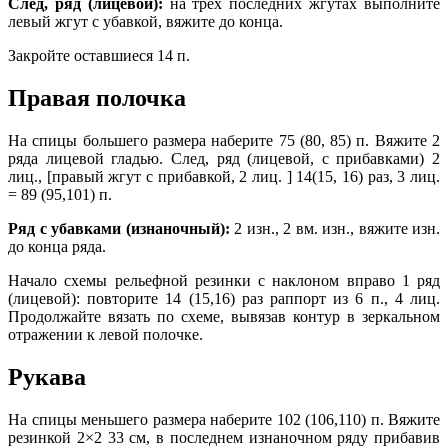
След, ряд (лицевой):
на трех последних жгутах выполните
левый жгут с убавкой, вяжите до конца.
Закройте оставшиеся 14 п.
Правая полочка
На спицы большего размера наберите 75 (80, 85) п. Вяжите 2
ряда лицевой гладью. След, ряд (лицевой, с прибавками) 2
лиц., [правый жгут с прибавкой, 2 лиц. ] 14(15, 16) раз, 3 лиц.
= 89 (95,101) п.
Ряд с убавками (изнаночный):
2 изн., 2 вм. изн., вяжите изн.
до конца ряда.
Начало схемы рельефной резинки с наклоном вправо 1 ряд
(лицевой): повторите 14 (15,16) раз раппорт из 6 п., 4 лиц.
Продолжайте вязать по схеме, вывязав контур в зеркальном
отражении к левой полочке.
Рукава
На спицы меньшего размера наберите 102 (106,110) п. Вяжите
резинкой 2×2 33 см, в последнем изнаночном ряду прибавив