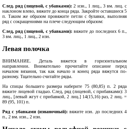
След. ряд (лицевой, с убавками):
2 изн., 1 лиц., 3 вм. лиц. с
наклоном влево, вяжите до конца ряда. Закройте оставшиеся 5
п. Таким же образом провяжите петли с булавки, выполняя
ряд с сокращениями на плече следующим образом:
След, ряд (лицевой, с убавками):
вяжите до последних 6 п.,
3 вм. лиц., 1 лиц., 2 изн.
Левая полочка
ВНИМАНИЕ. Деталь вяжется в горизонтальном
направлении. Внимательно прочитайте описание перед
началом вязания, так как начало и конец ряда вяжутся по-
разному. Тщательно считайте ряды.
На спицы большего размера наберите 75 (80,85) п. 2 ряда
вяжите лицевой гладыо. След, ряд (лицевой, с прибавками): 3
лиц., [левый жгут с прибавкой, 2 лиц.] 14(15,16) раз, 2 лиц. =
89 (95, 101) п.
Ряд с убавками (изнаночный):
вяжите изн. до последних 4
п., 2 вм. изн., 2 изн.
Начало схемы рельефной резинки с