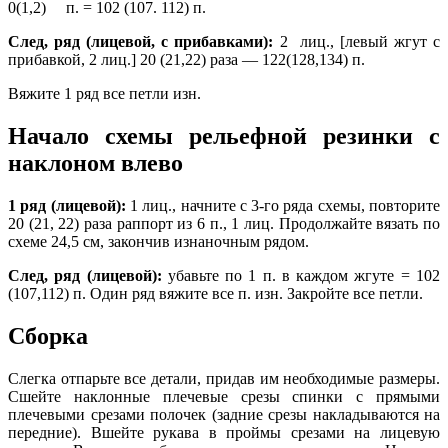
0(1,2) п. = 102 (107. 112) п.
След, ряд (лицевой, с прибавками):
2 лиц., [левый жгут с
прибавкой, 2 лиц.] 20 (21,22) раза — 122(128,134) п.
Вяжите 1 ряд все петли изн.
Начало схемы рельефной резинки с
наклоном влево
1 ряд (лицевой):
1 лиц., начните с 3-го ряда схемы, повторите
20 (21, 22) раза раппорт из 6 п., 1 лиц. Продолжайте вязать по
схеме 24,5 см, закончив изнаночным рядом.
След, ряд (лицевой):
убавьте по 1 п. в каждом жгуте = 102
(107,112) п. Один ряд вяжите все п. изн. Закройте все петли.
Сборка
Слегка отпарьте все детали, придав им необходимые размеры.
Сшейте наклонные плечевые срезы спинки с прямыми
плечевыми срезами полочек (задние срезы накладываются на
передние). Вшейте рукава в проймы срезами на лицевую