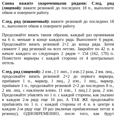
Снова вяжите укороченными рядами: След, ряд
(лицевой):
вяжите резинкой до последних 18 п., выполните
обвив и поверните работу.
След, ряд (изнаночный):
вяжите резинкой до последних 18
п., выполните обвив и поверните работу.
Продолжайте вязать таким образом, каждый раз провязывая
на 6 п. меньше в конце каждого ряда. Выполните 6 рядов.
Продолжайте вязать резинкой 2×2 до конца ряда. Затем
свяжите 1 ряд резинкой на всех петлях. Закройте по 42 п. в
начале каждого из следующих 2 рядов = 154 (162, 170) п.
Поместите маркеры с каждой стороны от 4 центральных
петель.
След, ряд (лицевой):
2 изн., [ 1 лип., 1 изн.] 2 раза, 2 вм. лиц.,
продолжайте вязать резинкой 2×2 до первого маркера,
прибавьте 1 п., маркер, 1 лиц., 2 изп., 1 лиц., маркер,
прибавьте 1 п., продолжайте резинкой 2×2 до последних 8 п.,
2 вм. лиц. с наклоном влево, 11 изн., 1 лиц.] 2 раза, 2 изн.
Продолжайте убавлять но 1 п. с каждой стороны, как указано
в каждом 2-м ряду еще 16 раз, А ТАК ЖЕ продолжайте
прибавлять по 1 п. с каждой стороны от 4 и. в центре в
каждом 2-м ряду еще 19 раз (включая прибавленные петли в
резинку), ОДНОВРЕМЕННО, после того, как будут