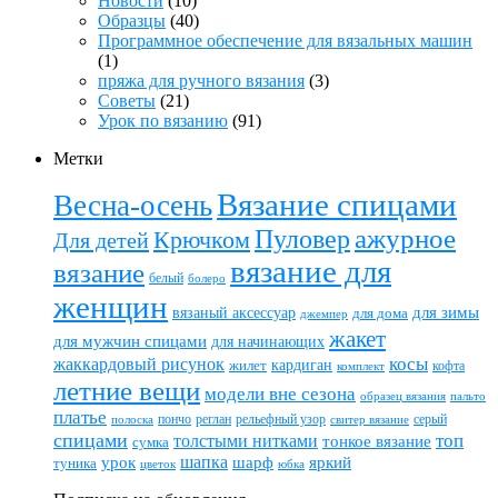
Новости
(10)
Образцы
(40)
Программное обеспечение для вязальных машин
(1)
пряжа для ручного вязания
(3)
Советы
(21)
Урок по вязанию
(91)
Метки
Вязание спицами
Весна-осень
ажурное
Пуловер
Крючком
Для детей
вязание для
вязание
белый
болеро
женщин
вязаный аксессуар
для зимы
для дома
джемпер
жакет
для мужчин спицами
для начинающих
жаккардовый рисунок
косы
кардиган
жилет
комплект
кофта
летние вещи
модели вне сезона
пальто
образец вязания
платье
пончо
реглан
рельефный узор
серый
полоска
свитер вязание
спицами
топ
толстыми нитками
тонкое вязание
сумка
шапка
шарф
яркий
урок
туника
цветок
юбка