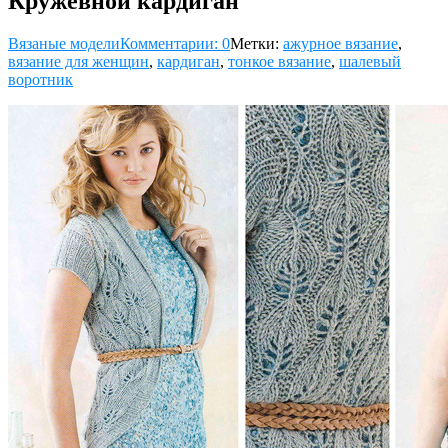
Кружевной кардиган
Вязаные модели
Комментарии: 0
Метки:
ажурное вязание
,
вязание для женщин
,
кардиган
,
тонкое вязание
,
шалевый
воротник