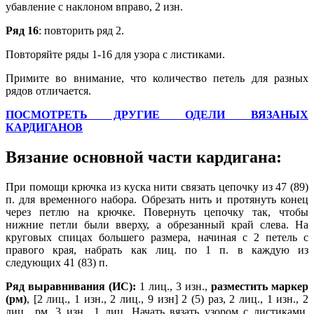
убавление с наклоном вправо, 2 изн.
Ряд 16
: повторить ряд 2.
Повторяйте ряды 1-16 для узора с листиками.
Примите во внимание, что количество петель для разных
рядов отличается.
ПОСМОТРЕТЬ ДРУГИЕ ОДЕЛИ ВЯЗАНЫХ
КАРДИГАНОВ
Вязание основной части кардигана:
При помощи крючка из куска нити связать цепочку из 47 (89)
п. для временного набора. Обрезать нить и протянуть конец
через петлю на крючке. Повернуть цепочку так, чтобы
нижние петли были вверху, а обрезанный край слева. На
круговых спицах большего размера, начиная с 2 петель с
правого края, набрать как лиц. по 1 п. в каждую из
следующих 41 (83) п.
Ряд выравнивания (ИС):
1 лиц., 3 изн.,
разместить маркер
(рм)
, [2 лиц., 1 изн., 2 лиц., 9 изн] 2 (5) раз, 2 лиц., 1 изн., 2
лиц., рм, 3 изн., 1 лиц. Начать вязать узором с листиками,