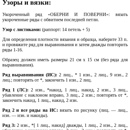
Узоры и вязки:
Укороченный ряд «ОБЕРНИ И ПОВЕРНИ»: вязать
укороченные ряды с обвитием последней петли.
Узор с листиками:
(раппорт: 14 петель + 5)
Для определения плотности вязания и образца, наберите 33 п.
и провяжите ряд для выравнивания и затем дважды повторить
ряды 1-16.
Образец должен иметь размеры 21 см х 15 см (без ряда для
выравнивания).
Ряд выравнивания (ИС):
2 лиц., * 1 изн., 2 лиц., 9 изн., 2
лиц.; повторять от *, закончить 1 изн., 2 лиц.
Ряд 1 (ЛС):
2 изн., *накид, 1 лиц., накид, 2 изн., 3 лиц.,
убавление с наклоном вправо, 3 лиц., 2 изн.; повторять от *,
закончить накид, 1 лиц., накид, 2 изн.
Ряд 2 и все ряды на ИС:
вязать по рисунку (лиц. — лиц.,
изн. — изн. и накиды).
Ряд 3:
2 изн., *[ 1 лиц., накид] дважды, 1 лиц., 2 изн., 2 лиц.,