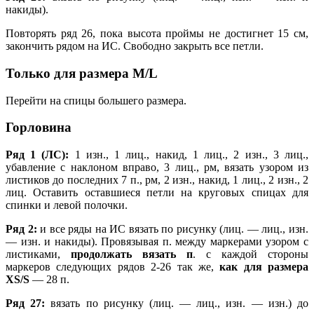
накиды).
Повторять ряд 26, пока высота проймы не достигнет 15 см,
закончить рядом на ИС. Свободно закрыть все петли.
Только для размера M/L
Перейти на спицы большего размера.
Горловина
Ряд 1 (ЛС):
1 изн., 1 лиц., накид, 1 лиц., 2 изн., 3 лиц.,
убавление с наклоном вправо, 3 лиц., рм, вязать узором из
листиков до последних 7 п., рм, 2 изн., накид, 1 лиц., 2 изн., 2
лиц. Оставить оставшиеся петли на круговых спицах для
спинки и левой полочки.
Ряд 2:
и все ряды на ИС вязать по рисунку (лиц. — лиц., изн.
— изн. и накиды). Провязывая п. между маркерами узором с
листиками,
продолжать вязать п
. с каждой стороны
маркеров следующих рядов 2-26 так же,
как для размера
XS/S
— 28 п.
Ряд 27:
вязать по рисунку (лиц. — лиц., изн. — изн.) до