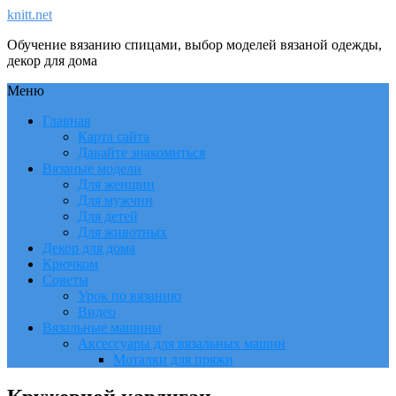
knitt.net
Обучение вязанию спицами, выбор моделей вязаной одежды,
декор для дома
Меню
Главная
Карта сайта
Давайте знакомиться
Вязаные модели
Для женщин
Для мужчин
Для детей
Для животных
Декор для дома
Крючком
Советы
Урок по вязанию
Видео
Вязальные машины
Аксессуары для вязальных машин
Моталки для пряжи