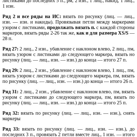
листиками до последних 5 п., рм, 2 изн., 1 лиц., накид, 1 лиц.,
1 изн.
Ряд 2 и все ряды на ИС:
вязать по рисунку (лиц. — лиц.,
изн. — изн. и накиды). Провязывая петли между маркерами
узором с листиками,
продолжать вязать п.
с каждой стороны
маркеров, вязать ряды 2-26 так же,
как и для размера XS/S
—
28 п.
Ряд 27:
2 лиц., 2 изн., убавление с наклоном влево, 2 лиц., пм,
вязать узором с листиками до следующего маркера, вязать но
рисунку (лиц. — лиц., изн. — изн.) до конца — итого 27 п.
Ряд 29:
2 лиц., 2 изн., убавление с наклоном влево, 1 лиц., пм,
вязать узором с листиками до следующего маркера, пм, вязать
по рисунку (лиц. — лиц., изн. — изн.) до конца — итого 26 п.
Ряд 31:
2 лиц., 2 изн., убавление с наклоном влево, пм, вязать
узором с листиками до следующего маркера, пм, вязать по
рисунку (лиц. — лиц., изн. — изн.) до конца — итого 25 п.
Ряд 32:
вязать по рисунку (лиц. — лиц., изн. — изн.), снять
маркеры
Ряд 33:
вязать по рисунку (лиц. — лиц., изн. — изн.), до
последних 3 п., провязать 2 петли вместе лиц., 1 изн. — итого