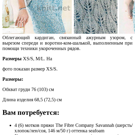
Облегающий кардиган, связанный ажурным узором, с
вырезом спереди и воротни-ком-шалькой, выполненным при
помощи техники укороченных рядов.
Размеры
ХS/S, М/L. На
фото показан размер ХS/S.
Размеры:
Обхват груди 76 (103) см
Длина изделия 68,5 (72,5) см
Вам потребуется:
4 (6) мотков пряжи The Fibre Company Savannah (шерсть/
хлопок/лен/соя, 146 м/50 г) оттенка seafoam