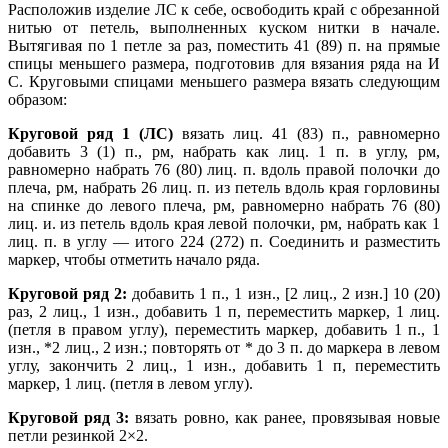
Расположив изделие ЛС к себе, освободить край с обрезанной
нитью от петель, выполненных куском нитки в начале.
Вытягивая по 1 петле за раз, поместить 41 (89) п. на прямые
спицы меньшего размера, подготовив для вязания ряда на И
С. Круговыми спицами меньшего размера вязать следующим
образом:
Круговой ряд 1 (ЛС)
вязать лиц. 41 (83) п., равномерно
добавить 3 (1) п., рм, набрать как лиц. 1 п. в углу, рм,
равномерно набрать 76 (80) лиц. п. вдоль правой полочки до
плеча, рм, набрать 26 лиц. п. из петель вдоль края горловины
на спинке до левого плеча, рм, равномерно набрать 76 (80)
лиц. и. из петель вдоль края левой полочки, рм, набрать как 1
лиц. п. в углу — итого 224 (272) п. Соединить и разместить
маркер, чтобы отметить начало ряда.
Круговой ряд 2:
добавить 1 п., 1 изн., [2 лиц., 2 изн.] 10 (20)
раз, 2 лиц., 1 изн., добавить 1 п, переместить маркер, 1 лиц.
(петля в правом углу), переместить маркер, добавить 1 п., 1
изн., *2 лиц., 2 изн.; повторять от * до 3 п. до маркера в левом
углу, закончить 2 лиц., 1 изн., добавить 1 п, переместить
маркер, 1 лиц. (петля в левом углу).
Круговой ряд 3:
вязать ровно, как ранее, провязывая новые
петли резинкой 2×2.