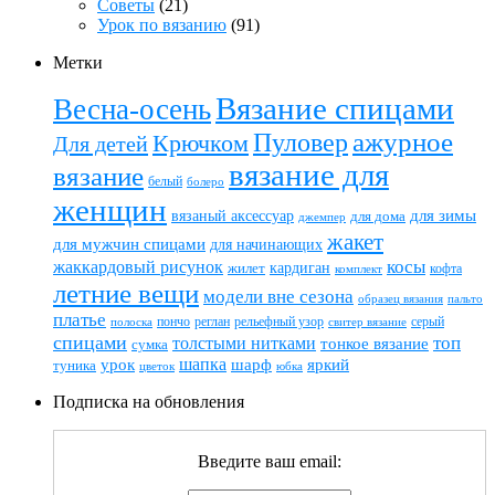
Советы
(21)
Урок по вязанию
(91)
Метки
Вязание спицами
Весна-осень
ажурное
Пуловер
Крючком
Для детей
вязание для
вязание
белый
болеро
женщин
вязаный аксессуар
для зимы
для дома
джемпер
жакет
для мужчин спицами
для начинающих
жаккардовый рисунок
косы
кардиган
жилет
комплект
кофта
летние вещи
модели вне сезона
пальто
образец вязания
платье
пончо
реглан
рельефный узор
серый
полоска
свитер вязание
спицами
топ
толстыми нитками
тонкое вязание
сумка
шапка
шарф
яркий
урок
туника
цветок
юбка
Подписка на обновления
Введите ваш email: