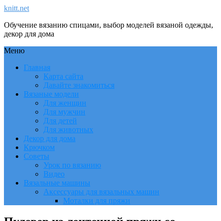
knitt.net
Обучение вязанию спицами, выбор моделей вязаной одежды,
декор для дома
Меню
Главная
Карта сайта
Давайте знакомиться
Вязаные модели
Для женщин
Для мужчин
Для детей
Для животных
Декор для дома
Крючком
Советы
Урок по вязанию
Видео
Вязальные машины
Аксессуары для вязальных машин
Моталки для пряжи