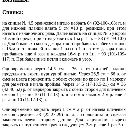
Спинка:
на спицы № 4,5 оранжевой нитью набрать 84 (92-100-108) п. и
для нижней планки вязать 5 см =13 р. резинкой, при этом
начать с изнаночного ряда. Далее вязать на спицах № 5 узором
«Лесной орех», при этом убавить в 1-м р. 1 п. = 83 (91-99-107)
п. Для боковых скосов декоративно прибавить с обеих сторон
в 15-м р. от нижней планки 1 раз по 1 п., затем декоративно
прибавить еще 4 раза в каждом 16-м р. по 1п. = 93 (101-109-
117) п. Прибавленные петли включать в узор.
Одновременно через 14,5 см = 36 р. от нижней планки
продолжить вязать пурпурной нитью. Через 26,5 см = 66 р. от
смены цвета прикрепить с обеих сторон по краю по 1 маркеру
для разметки начала проймы. Через 14,5 (17-18,5-21) см = 36
(42-46-52) р. от маркеров закрыть с обеих сторон для плечевых
скосов 1 раз по 10 (11-12-13) п. и затем в каждом 2-м р. еще 2
раза по 10 (11-12-13) п.
Одновременно закрыть через 1 см = 2 р. от начала плечевых
скосов средние 23 (25-27-29) п. для горловины и сначала
закончить левую сторону детали. Для закругления выреза
закрыть с внутреннего края в следующем 2-м р. еще 1 раз 5 п.