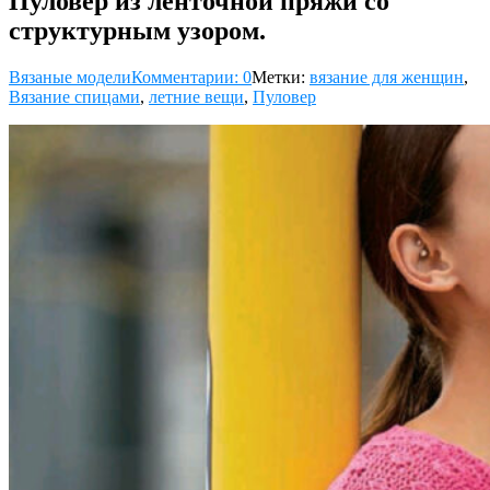
Пуловер из ленточной пряжи со
структурным узором.
Вязаные модели
Комментарии: 0
Метки:
вязание для женщин
,
Вязание спицами
,
летние вещи
,
Пуловер