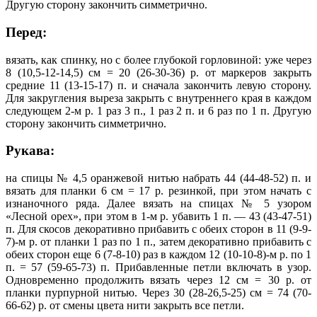
Другую сторону закончить симметрично.
Перед:
вязать, как спинку, но с более глубокой горловиной: уже через
8 (10,5-12-14,5) см = 20 (26-30-36) р. от маркеров закрыть
средние 11 (13-15-17) п. и сначала закончить левую сторону.
Для закругления выреза закрыть с внутреннего края в каждом
следующем 2-м р. 1 раз 3 п., 1 раз 2 п. и 6 раз по 1 п. Другую
сторону закончить симметрично.
Рукава:
на спицы № 4,5 оранжевой нитью набрать 44 (44-48-52) п. и
вязать для планки 6 см = 17 р. резинкой, при этом начать с
изнаночного ряда. Далее вязать на спицах № 5 узором
«Лесной орех», при этом в 1-м р. убавить 1 п. — 43 (43-47-51)
п. Для скосов декоративно прибавить с обеих сторон в 11 (9-9-
7)-м р. от планки 1 раз по 1 п., затем декоративно прибавить с
обеих сторон еще 6 (7-8-10) раз в каждом 12 (10-10-8)-м р. по 1
п. = 57 (59-65-73) п. Прибавленные петли включать в узор.
Одновременно продолжить вязать через 12 см = 30 р. от
планки пурпурной нитью. Через 30 (28-26,5-25) см = 74 (70-
66-62) р. от смены цвета нити закрыть все петли.