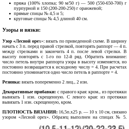
пряжа (100% хлопка; 90 м/50 г) — 500 (550-650-700) г
пурпурной и 150 (200-200-250) г оранжевой;
прямые спицы № 4,5 и 5;
круговые спицы № 4,5 длиной 40 см.
Узоры
и
вязки:
Узор «Лесной оре
х»: вязать по приведенной схеме. В ширину
начать с 3 п. перед правой стрелкой, повторять раппорт — 4 п.
между стрелками и закончить 4 п. после левой стрелки. В
высоту повторять с 1-го по 12-й ряд. Обратить внимание:
число петель внутри раппорта узора в высоту изменяется, но
постоянно возвращается к исходному числу = 4. При расчетах
постоянно упоминается одно число петель в раппорте = 4.
Резинка:
вязать попеременно 2 лиц., 2 изн.
Декоративные прибавки:
с правого края: кром., из протяжки
вывязать 1 изн. скрещенную. С левого края: из протяжки
вывязать 1 изн. скрещенную, кром.
ПЛОТНОСТЬ ВЯЗАНИЯ:
16,5п.х25 р. — 10 х 10 см, связано
узором «Лесной орех». Образец выполнен на спицах № 5.