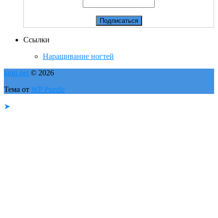
Ссылки
Наращивание ногтей
knitt.net
© 2026
Тема от
WP Puzzle
➤