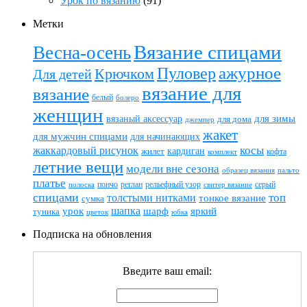
Урок по вязанию
(91)
Метки
Вязание спицами
Весна-осень
ажурное
Пуловер
Крючком
Для детей
вязание для
вязание
белый
болеро
женщин
вязаный аксессуар
для зимы
для дома
джемпер
жакет
для мужчин спицами
для начинающих
жаккардовый рисунок
косы
кардиган
жилет
комплект
кофта
летние вещи
модели вне сезона
пальто
образец вязания
платье
пончо
реглан
рельефный узор
серый
полоска
свитер вязание
спицами
топ
толстыми нитками
тонкое вязание
сумка
шапка
шарф
яркий
урок
туника
цветок
юбка
Подписка на обновления
Введите ваш email: