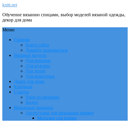
knitt.net
Обучение вязанию спицами, выбор моделей вязаной одежды,
декор для дома
Меню
Главная
Карта сайта
Давайте знакомиться
Вязаные модели
Для женщин
Для мужчин
Для детей
Для животных
Декор для дома
Крючком
Советы
Урок по вязанию
Видео
Вязальные машины
Аксессуары для вязальных машин
Моталки для пряжи